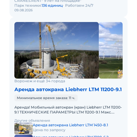
CRANES.RENT
9 лет на площадке
Парк техники:
136 единиц
Работаем 24/7
09.08.2026
Воронеж и ещё 34 города
Аренда автокрана Liebherr LTM 11200-9.1
Минимальное время заказа: 11 ч.
Аренда! Мобильный автокран (кран) Liebherr LTM 11200-
9.1 ТЕХНИЧЕСКИЕ ПАРАМЕТРЫ LTM 11200-9.1 Макс.
грузоподъёмность: 1200 т Телескопическая стрела: 100
Другие объявления
м Макс.
Аренда автокрана Liebherr LTM 1450-8.1
Цена по запросу