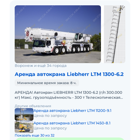
Воронеж и ещё 34 города
Аренда автокрана Liebherr LTM 1300-6.2
Минимальное время заказа: 8 ч.
АРЕНДА! Автокран LIEBHERR LTM 1300-6.2 (г/п 300.000
кг) Макс. грузоподъёмность - 300 т Телескопическая
стрела - 78 м Макс. высота подъёма - 114 м Макс. выл
Другие объявления
Аренда автокрана Liebherr LTM 11200-9.1
Цена по запросу
Аренда автокрана Liebherr LTM 1450-8.1
Цена по запросу
Показать еще 30 из 32