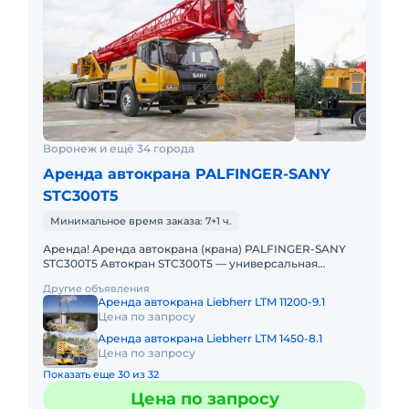
Воронеж и ещё 34 города
Аренда автокрана PALFINGER-SANY
STC300T5
Минимальное время заказа: 7+1 ч.
Аренда! Аренда автокрана (крана) PALFINGER-SANY
STC300T5 Автокран STC300T5 — универсальная
городская машина для широкого спектра работ (от
Другие объявления
строительства и ремон
Аренда автокрана Liebherr LTM 11200-9.1
Цена по запросу
Аренда автокрана Liebherr LTM 1450-8.1
Цена по запросу
Показать еще 30 из 32
Цена по запросу