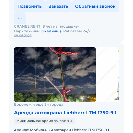
Позвонить
Заказать
Обратный звонок
CRANES.RENT
9 лет на площадке
Парк техники:
136 единиц
Работаем 24/7
09.08.2026
Воронеж и ещё 34 города
Аренда автокрана Liebherr LTM 1750-9.1
Минимальное время заказа: 8 ч.
Аренда! Мобильный автокран Liebherr LTM 1750-9.1