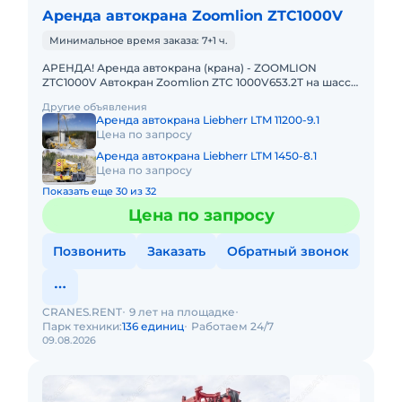
Аренда автокрана Zoomlion ZTC1000V
Минимальное время заказа: 7+1 ч.
АРЕНДА! Аренда автокрана (крана) - ZOOMLION
ZTC1000V Автокран Zoomlion ZTC 1000V653.2T на шасси
8х4, грузоподъемностью 100 т с основной стрелой 64,5
Другие объявления
м и удлин
Аренда автокрана Liebherr LTM 11200-9.1
Цена по запросу
Аренда автокрана Liebherr LTM 1450-8.1
Цена по запросу
Показать еще 30 из 32
Цена по запросу
Позвонить
Заказать
Обратный звонок
CRANES.RENT
9 лет на площадке
Парк техники:
136 единиц
Работаем 24/7
09.08.2026