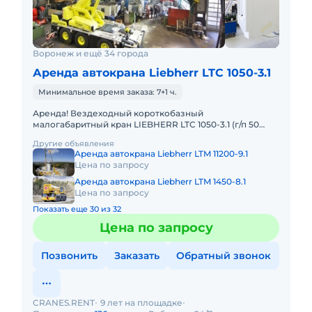
Воронеж и ещё 34 города
Аренда автокрана Liebherr LTC 1050-3.1
Минимальное время заказа: 7+1 ч.
Аренда! Вездеходный короткобазный
малогабаритный кран LIEBHERR LTC 1050-3.1 (г/п 50
тонн!) Кран отличается исключительной
Другие объявления
маневренностью и проходимостью по бе
Аренда автокрана Liebherr LTM 11200-9.1
Цена по запросу
Аренда автокрана Liebherr LTM 1450-8.1
Цена по запросу
Показать еще 30 из 32
Цена по запросу
Позвонить
Заказать
Обратный звонок
CRANES.RENT
9 лет на площадке