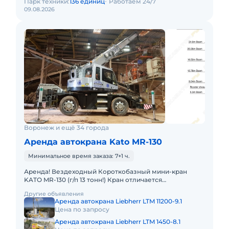
Парк техники:
136 единиц
Работаем 24/7
09.08.2026
Воронеж и ещё 34 города
Аренда автокрана Kato MR-130
Минимальное время заказа: 7+1 ч.
Аренда! Вездеходный Короткобазный мини-кран
KATO MR-130 (г/п 13 тонн!) Кран отличается
исключительной компактностью и проходимостью.
Другие объявления
Технические характеристик
Аренда автокрана Liebherr LTM 11200-9.1
Цена по запросу
Аренда автокрана Liebherr LTM 1450-8.1