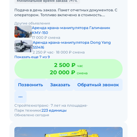
Минимальное время заказа: 7+1 ч.
Подача в день заказа. Пакет отчетных документов. С
оператором. Топливо включено в стоимость.
Долгосрочная аренда. Краткосрочная аренда. Сейчас
Другие объявления
свободна. Техника
Аренда крана-манипулятора Галичанин
КМУ-150
17 000 ₽ смена
Аренда крана-манипулятора Dong Yang
SS1416
2 250 ₽ час
18 000 ₽ смена
Показать еще 7 из 9
2 500 ₽
час
20 000 ₽
смена
Позвонить
Заказать
Обратный звонок
Стройтехнотранс
7 лет на площадке
Парк техники:
223 единицы
Обновлено сегодня