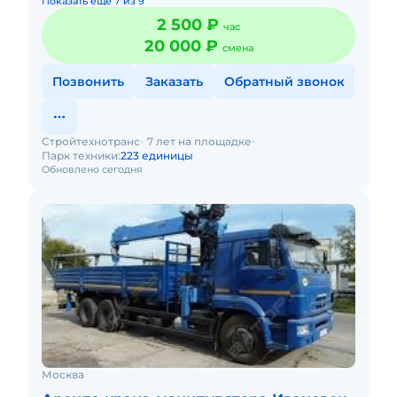
Показать еще 7 из 9
2 500 ₽
час
20 000 ₽
смена
Позвонить
Заказать
Обратный звонок
Стройтехнотранс
7 лет на площадке
Парк техники:
223 единицы
Обновлено сегодня
Москва