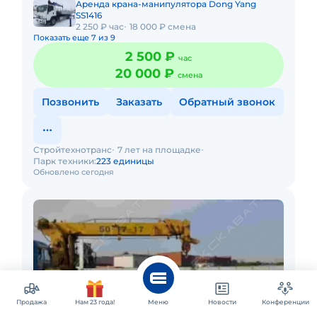
Аренда крана-манипулятора Dong Yang
SS1416
2 250 ₽ час
18 000 ₽ смена
Показать еще 7 из 9
2 500 ₽
час
20 000 ₽
смена
Позвонить
Заказать
Обратный звонок
Стройтехнотранс
7 лет на площадке
Парк техники:
223 единицы
Обновлено сегодня
Продажа
Нам 23 года!
Меню
Новости
Конференции