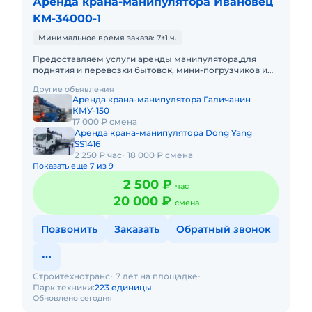
Аренда крана-манипулятора Ивановец
КМ-34000-1
Минимальное время заказа: 7+1 ч.
Предоставляем услуги аренды манипулятора,для
поднятия и перевозки бытовок, мини-погрузчиков и
т.д.Подача в день заказа. Пакет отчетных документов.С
Другие объявления
оператором.Т
Аренда крана-манипулятора Галичанин
КМУ-150
17 000 ₽ смена
Аренда крана-манипулятора Dong Yang
SS1416
2 250 ₽ час
18 000 ₽ смена
Показать еще 7 из 9
2 500 ₽
час
20 000 ₽
смена
Позвонить
Заказать
Обратный звонок
Стройтехнотранс
7 лет на площадке
Парк техники:
223 единицы
Обновлено сегодня