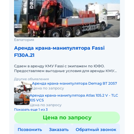
Евпатория
Аренда крана-манипулятора Fassi
F130A.21
Сдаем в аренду КМУ Fassi с экипажем по ЮФО.
Предоставляем выгодные условия для аренды КМУ
Fassi в Южном федеральном округе. Кроме аренды
Другие объявления
спецтехники мы готовы п
Аренда крана-манипулятора Demag BT 2057
Цена по запросу
Аренда крана-манипулятора Atlas 105.2 V - TLC
105 VCS
Цена по запросу
Показать еще 1 из 3
Цена по запросу
Позвонить
Заказать
Обратный звонок