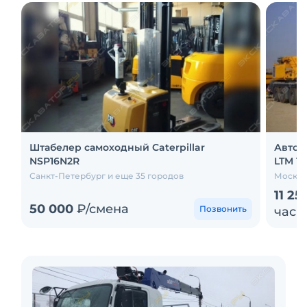
Штабелер самоходный Caterpillar
Авток
NSP16N2R
LTM 15
Санкт-Петербург и еще 35 городов
Москва
11 25
50 000
₽/смена
Позвонить
час