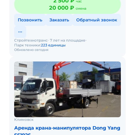
2 500 ₽
час
20 000 ₽
смена
Позвонить
Заказать
Обратный звонок
Стройтехнотранс
7 лет на площадке
Парк техники:
223 единицы
Обновлено сегодня
Климовск
Аренда крана-манипулятора Dong Yang