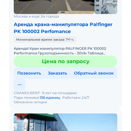
Москва и ещё 34 города
Аренда крана-манипулятора Palfinger
PK 100002 Perfomance
Минимальное время заказа: 7+1 ч.
Аренда! Кран манипулятор PALFINGER PK 100002
Performance Грузоподъемность - 30т/м Таблица
Грузоподъемности: 4,4м - 19.000 кг 7,4м - 11.000 кг 11,1м -
Цена по запросу
7.
Позвонить
Заказать
Обратный звонок
CRANES.RENT
9 лет на площадке
Парк техники:
136 единиц
Работаем 24/7
Обновлено сегодня