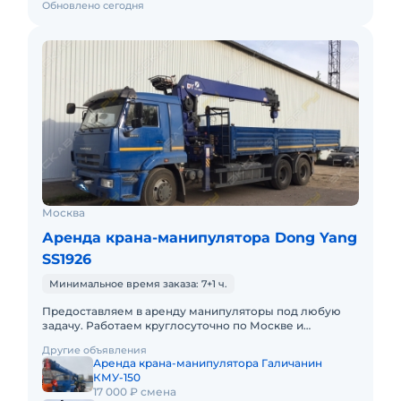
Обновлено сегодня
Москва
Аренда крана-манипулятора Dong Yang
SS1926
Минимальное время заказа: 7+1 ч.
Предоставляем в аренду манипуляторы под любую
задачу. Работаем круглосуточно по Москве и
Московской области за наличный и безналичный
Другие объявления
расчет.
Аренда крана-манипулятора Галичанин
КМУ-150
17 000 ₽ смена