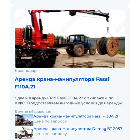
Краснодар
Аренда крана-манипулятора Fassi
F110A.21
Сдаем в аренду КМУ Fassi F110A.22 с экипажем по
ЮФО. Предоставляем выгодные условия для аренды
КМУ Fassi F110A.22 в Южном федеральном округе.
Другие объявления
Кроме аренды спецт
Аренда крана-манипулятора Fassi F130A.21
Цена по запросу
Аренда крана-манипулятора Demag BT 2057
Цена по запросу