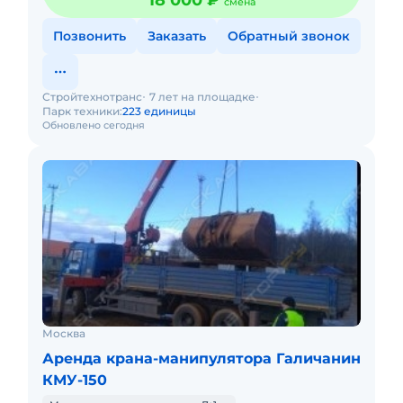
18 000 ₽
смена
Позвонить
Заказать
Обратный звонок
Стройтехнотранс
7 лет на площадке
Парк техники:
223 единицы
Обновлено сегодня
Москва
Аренда крана-манипулятора Галичанин
КМУ-150