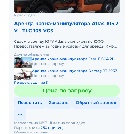
Краснодар
Аренда крана-манипулятора Atlas 105.2
V - TLC 105 VCS
Сдаем в аренду КМУ Atlas с экипажем по ЮФО.
Предоставляем выгодные условия для аренды КМУ
Atlas в Южном федеральном округе. Кроме аренды
Другие объявления
спецтехники мы готовы п
Аренда крана-манипулятора Fassi F130A.21
Цена по запросу
Аренда крана-манипулятора Demag BT 2057
Цена по запросу
Показать еще 1 из 3
Цена по запросу
Позвонить
Заказать
Обратный звонок
Мехколонна №93
11 лет на площадке
Парк техники:
250 единиц
Обновлено сегодня