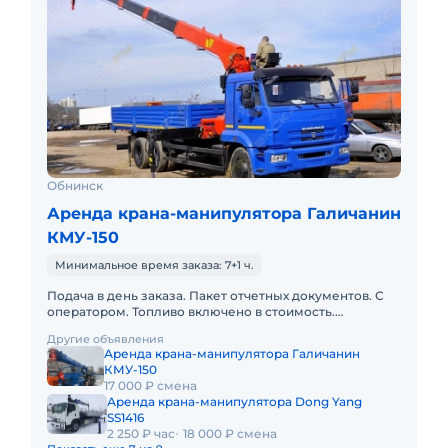
Обнинск
Аренда крана-манипулятора Галичанин
КМУ-150
Минимальное время заказа: 7+1 ч.
Подача в день заказа. Пакет отчетных документов. С
оператором. Топливо включено в стоимость.
Долгосрочная аренда. Краткосрочная аренда. Техника
Другие объявления
с малой наработк
Аренда крана-манипулятора Галичанин
КМУ-150
17 000 ₽ смена
Аренда крана-манипулятора Dong Yang
SS1416
2 250 ₽ час
18 000 ₽ смена