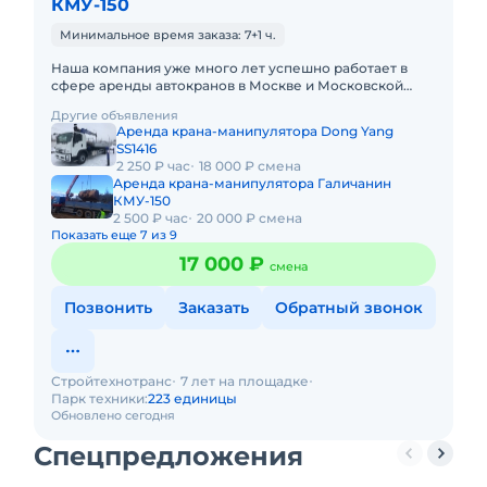
КМУ-150
Минимальное время заказа: 7+1 ч.
Наша компания уже много лет успешно работает в
сфере аренды автокранов в Москве и Московской
Области. Мы предлагаем вам технику от различных
Другие объявления
производителей с ра
Аренда крана-манипулятора Dong Yang
SS1416
2 250 ₽ час
18 000 ₽ смена
Аренда крана-манипулятора Галичанин
КМУ-150
2 500 ₽ час
20 000 ₽ смена
Показать еще 7 из 9
17 000 ₽
смена
Позвонить
Заказать
Обратный звонок
Стройтехнотранс
7 лет на площадке
Парк техники:
223 единицы
Обновлено сегодня
Спецпредложения