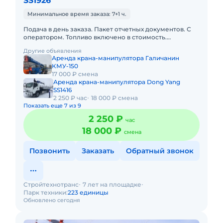
SS1926
Минимальное время заказа: 7+1 ч.
Подача в день заказа. Пакет отчетных документов. С
оператором. Топливо включено в стоимость.
Долгосрочная аренда. Краткосрочная аренда. Техника
Другие объявления
с малой наработк
Аренда крана-манипулятора Галичанин
КМУ-150
17 000 ₽ смена
Аренда крана-манипулятора Dong Yang
SS1416
2 250 ₽ час
18 000 ₽ смена
Показать еще 7 из 9
2 250 ₽
час
18 000 ₽
смена
Позвонить
Заказать
Обратный звонок
Стройтехнотранс
7 лет на площадке
Парк техники:
223 единицы
Обновлено сегодня