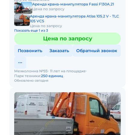
аренды спецтехник
Аренда крана-манипулятора Fassi F130A.21
Цена по запросу
Аренда крана-манипулятора Atlas 105.2 V - TLC
105 VCS
Цена по запросу
Показать еще 1 из 3
Цена по запросу
Позвонить
Заказать
Обратный звонок
Мехколонна №93
11 лет на площадке
Парк техники:
250 единиц
Обновлено сегодня