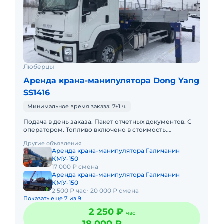
Люберцы
Аренда крана-манипулятора Dong Yang
SS1416
Минимальное время заказа: 7+1 ч.
Подача в день заказа. Пакет отчетных документов. С
оператором. Топливо включено в стоимость.
Долгосрочная аренда. Краткосрочная аренда. Сейчас
Другие объявления
свободна. Техника
Аренда крана-манипулятора Галичанин
КМУ-150
17 000 ₽ смена
Аренда крана-манипулятора Галичанин
КМУ-150
2 500 ₽ час
20 000 ₽ смена
Показать еще 7 из 9
2 250 ₽
час