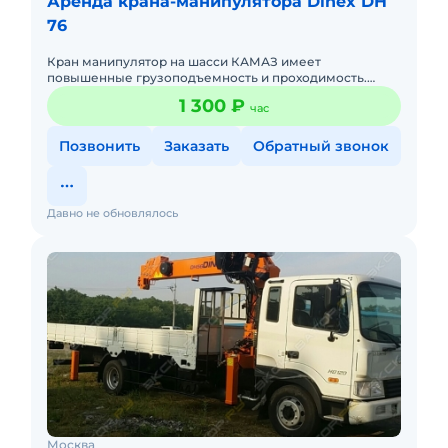
Аренда крана-манипулятора Dinex DH
76
Кран манипулятор на шасси КАМАЗ имеет
повышенные грузоподъемность и проходимость.
Автомобиль может эксплуатироваться как в городе,
1 300 ₽
час
так и в условиях бездорожья,
Позвонить
Заказать
Обратный звонок
Давно не обновлялось
Москва