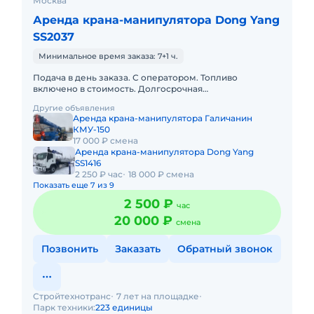
Москва
Аренда крана-манипулятора Dong Yang
SS2037
Минимальное время заказа: 7+1 ч.
Подача в день заказа. С оператором. Топливо
включено в стоимость. Долгосрочная
аренда.Краткосрочная аренда. Техника с малой
Другие объявления
наработкой. Сейчас свободна.
Аренда крана-манипулятора Галичанин
КМУ-150
17 000 ₽ смена
Аренда крана-манипулятора Dong Yang
SS1416
2 250 ₽ час
18 000 ₽ смена
Показать еще 7 из 9
2 500 ₽
час
20 000 ₽
смена
Позвонить
Заказать
Обратный звонок
Стройтехнотранс
7 лет на площадке
Парк техники:
223 единицы