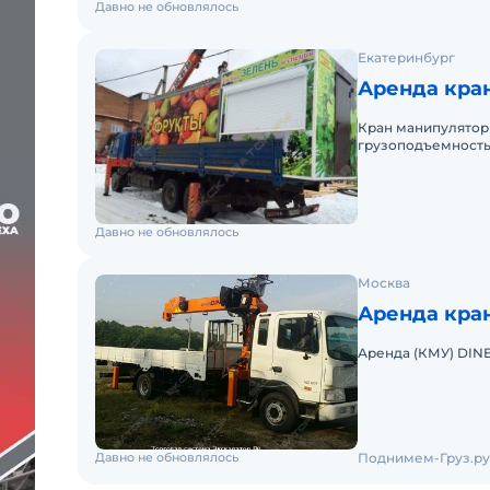
Давно не обновлялось
Екатеринбург
Аренда кран
Кран манипулятор
грузоподъемность
эксплуатироваться 
Давно не обновлялось
Москва
Аренда кран
Аренда (КМУ) DIN
Давно не обновлялось
Поднимем-Груз.ру