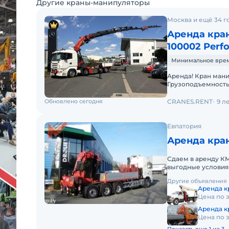
Другие краны-манипуляторы
Москва и ещё 34 г
Аренда кран
100002 Perf
Минимальное время 
Аренда! Кран манипулятор PALFINGER PK 100002 Performance
Грузоподъемность 
19.000 кг 7,4м - 11.000
Обновлено сегодня
CRANES.RENT
9 л
Евпатория
Аренда кран
Сдаем в аренду К
выгодные условия
округе. Кроме аре
Другие объявления
Аренда к
Цена по 
Аренда кр
Цена по 