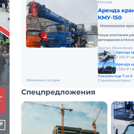
Москва
Аренда кра
КМУ-150
Минимальное время 
Наша компания уж
автокранов в Мос
технику от различ
Другие объявления
Аренда к
2 250 ₽ ч
Аренда к
2 500 ₽ ч
Показать еще 7 из 9
Обновлено сегодня
Стройтехнотранс
Спецпредложения