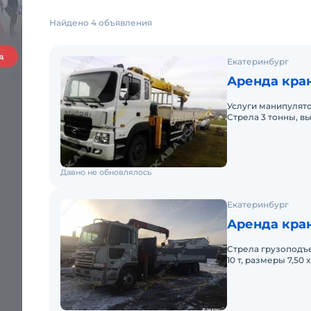
Найдено 4 объявления
Екатеринбург
Аренда кран
Услуги манипулятор
Стрела 3 тонны, вы
Давно не обновлялось
Екатеринбург
Аренда кран
Стрела грузоподъе
10 т, размеры 7,50 х