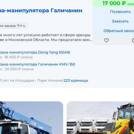
17 000 ₽
сме
на-манипулятора Галичанин
Позвонить
Заказать
заказа: 7+1 ч.
Обратный звон
е много лет успешно работает в сфере аренды
кве и Московской Области. Мы предлагаем вам
ных производителей с ра
рана-манипулятора Dong Yang SS1416
ас
18 000 ₽ смена
рана-манипулятора Галичанин КМУ-150
ас
20 000 ₽ смена
7 лет на площадке
Парк техники:
223 единицы