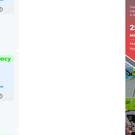
росу
ок