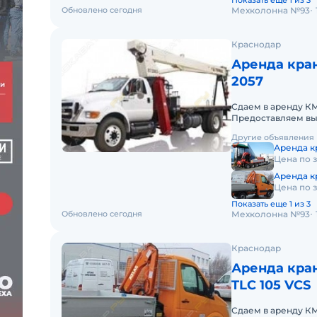
Показать еще 1 из 3
Обновлено сегодня
Мехколонна №93
Краснодар
Аренда кра
2057
Сдаем в аренду К
Предоставляем вы
Южном федерально
Другие объявления
Аренда кр
Цена по 
Аренда кр
Цена по 
Показать еще 1 из 3
Обновлено сегодня
Мехколонна №93
Краснодар
Аренда кран
TLC 105 VCS
Сдаем в аренду К