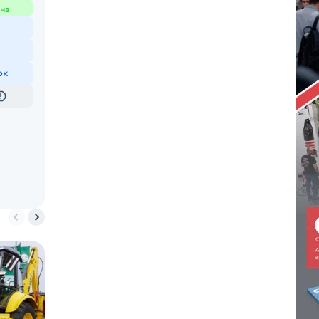
на
ок