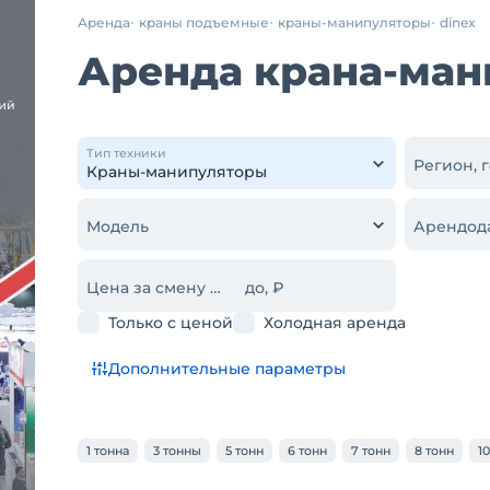
Аренда
краны подъемные
краны-манипуляторы
dinex
Аренда крана-ман
Тип техники
Регион, 
Модель
Арендод
Цена за смену от, ₽
до, ₽
Только с ценой
Холодная аренда
Дополнительные параметры
1 тонна
3 тонны
5 тонн
6 тонн
7 тонн
8 тонн
1