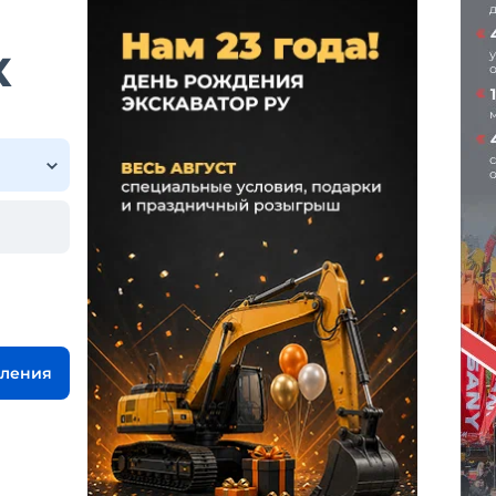
X
вления