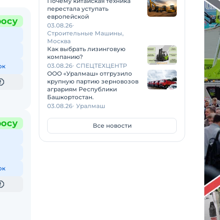
Почему китайская техника
перестала уступать
европейской
росу
03.08.26
Строительные Машины,
Москва
Как выбрать лизинговую
компанию?
03.08.26
СПЕЦТЕХЦЕНТР
ок
ООО «Уралмаш» отгрузило
крупную партию зерновозов
аграриям Республики
Башкортостан.
03.08.26
Уралмаш
росу
Все новости
ок