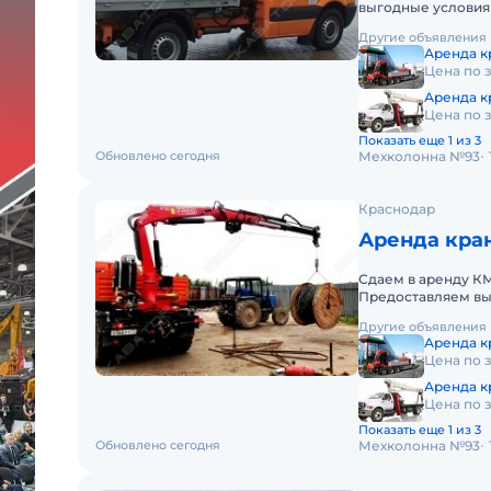
выгодные условия
округе. Кроме аре
Другие объявления
Аренда кр
Цена по 
Аренда к
Цена по 
Показать еще 1 из 3
Обновлено сегодня
Мехколонна №93
Краснодар
Аренда кран
Сдаем в аренду КМ
Предоставляем выг
в Южном федераль
Другие объявления
Аренда кр
Цена по 
Аренда к
Цена по 
Показать еще 1 из 3
Обновлено сегодня
Мехколонна №93