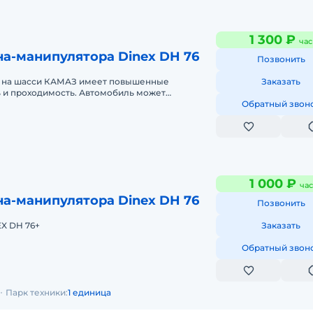
1 300 ₽
час
а-манипулятора Dinex DH 76
Позвонить
 на шасси КАМАЗ имеет повышенные
Заказать
 и проходимость. Автомобиль может
как в городе, так и в условиях бездорожья,
Обратный звон
1 000 ₽
час
а-манипулятора Dinex DH 76
Позвонить
EX DH 76+
Заказать
Обратный звон
Парк техники:
1 единица