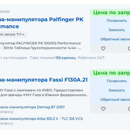
орода
Цена по зап
а-манипулятора Palfinger PK
Позвонить
omance
Заказать
заказа: 7+1 ч.
Обратный звон
- 30т/м Таблица Грузоподъемности: 4,4м -
 кг 11,1м - 7.
ет на площадке
Парк техники:
136 единиц
Работаем 24/7
Цена по зап
а-манипулятора Fassi F130A.21
Позвонить
МУ Fassi с экипажем по ЮФО. Предоставляем
Заказать
 для аренды КМУ Fassi в Южном федеральном
нды спецтехники мы готовы п
Обратный звон
рана-манипулятора Demag BT 2057
запросу
ана-манипулятора Atlas 105.2 V - TLC 105 VCS
запросу