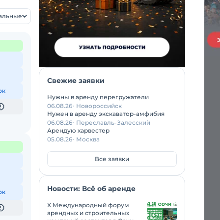
уальные
Свежие заявки
ок
Нужны в аренду перегружатели
06.08.26
Новороссийск
Нужен в аренду экскаватор-амфибия
06.08.26
Переславль-Залесский
Арендую харвестер
05.08.26
Москва
Все заявки
Новости: Всё об аренде
ок
X Международный форум
арендных и строительных