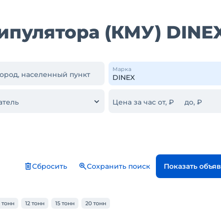
ипулятора (КМУ) DINE
Марка
город, населенный пункт
атель
Цена за час от, ₽
до, ₽
Сбросить
Сохранить поиск
Показать объя
0 тонн
12 тонн
15 тонн
20 тонн