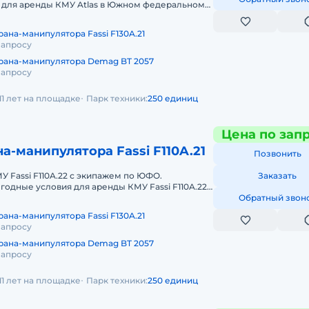
 для аренды КМУ Atlas в Южном федеральном
нды спецтехники мы готовы п
ана-манипулятора Fassi F130A.21
запросу
рана-манипулятора Demag BT 2057
запросу
11 лет на площадке
Парк техники:
250 единиц
Цена по зап
а-манипулятора Fassi F110A.21
Позвонить
У Fassi F110A.22 с экипажем по ЮФО.
Заказать
одные условия для аренды КМУ Fassi F110A.22
ном округе. Кроме аренды спецт
Обратный звон
ана-манипулятора Fassi F130A.21
запросу
рана-манипулятора Demag BT 2057
запросу
11 лет на площадке
Парк техники:
250 единиц