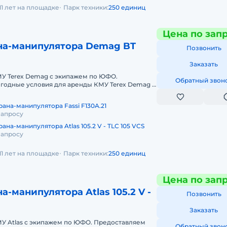
11 лет на площадке
Парк техники:
250 единиц
Цена по зап
на-манипулятора Demag BT
Позвонить
Заказать
МУ Terex Demag с экипажем по ЮФО.
Обратный звон
годные условия для аренды КМУ Terex Demag в
м округе. Кроме аренды спецтехник
ана-манипулятора Fassi F130A.21
запросу
ана-манипулятора Atlas 105.2 V - TLC 105 VCS
запросу
11 лет на площадке
Парк техники:
250 единиц
Цена по зап
а-манипулятора Atlas 105.2 V -
Позвонить
Заказать
МУ Atlas с экипажем по ЮФО. Предоставляем
Обратный звон