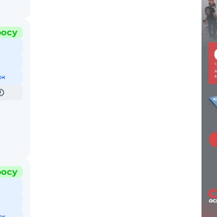
росу
ок
росу
ок