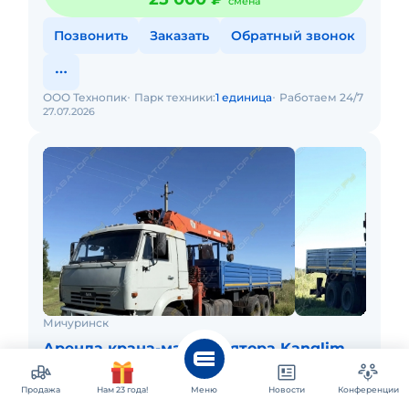
смена
Позвонить
Заказать
Обратный звонок
ООО Технопик
Парк техники:
1 единица
Работаем 24/7
27.07.2026
Мичуринск
Аренда крана-манипулятора Kanglim
KS1256G-II
Продажа
Нам 23 года!
Меню
Новости
Конференции
Минимальное время заказа: 2 ч.