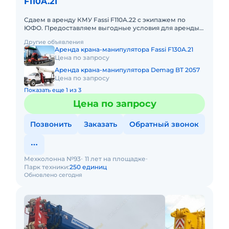
F110A.21
Сдаем в аренду КМУ Fassi F110A.22 с экипажем по
ЮФО. Предоставляем выгодные условия для аренды
КМУ Fassi F110A.22 в Южном федеральном округе.
Другие объявления
Кроме аренды спецт
Аренда крана-манипулятора Fassi F130A.21
Цена по запросу
Аренда крана-манипулятора Demag BT 2057
Цена по запросу
Показать еще 1 из 3
Цена по запросу
Позвонить
Заказать
Обратный звонок
Мехколонна №93
11 лет на площадке
Парк техники:
250 единиц
Обновлено сегодня