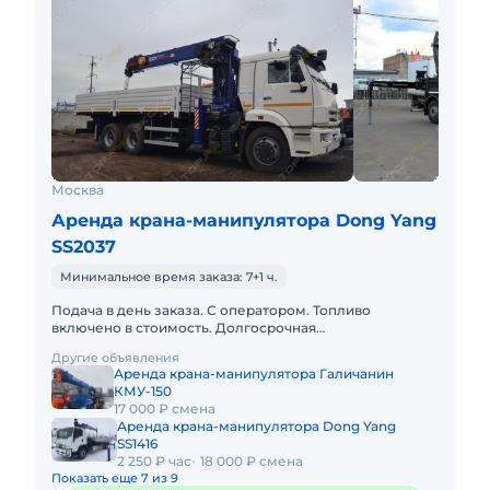
Москва
Аренда крана-манипулятора Dong Yang
SS2037
Минимальное время заказа: 7+1 ч.
Подача в день заказа. С оператором. Топливо
включено в стоимость. Долгосрочная
аренда.Краткосрочная аренда. Техника с малой
Другие объявления
наработкой. Сейчас свободна.
Аренда крана-манипулятора Галичанин
КМУ-150
17 000 ₽ смена
Аренда крана-манипулятора Dong Yang
SS1416
2 250 ₽ час
18 000 ₽ смена
Показать еще 7 из 9