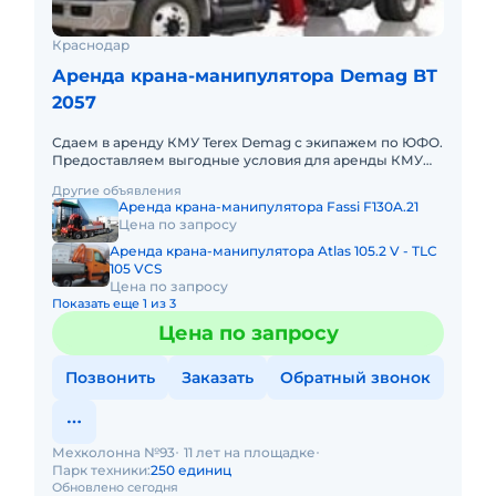
Краснодар
Аренда крана-манипулятора Demag BT
2057
Сдаем в аренду КМУ Terex Demag с экипажем по ЮФО.
Предоставляем выгодные условия для аренды КМУ
Terex Demag в Южном федеральном округе. Кроме
Другие объявления
аренды спецтехник
Аренда крана-манипулятора Fassi F130A.21
Цена по запросу
Аренда крана-манипулятора Atlas 105.2 V - TLC
105 VCS
Цена по запросу
Показать еще 1 из 3
Цена по запросу
Позвонить
Заказать
Обратный звонок
Мехколонна №93
11 лет на площадке
Парк техники:
250 единиц
Обновлено сегодня