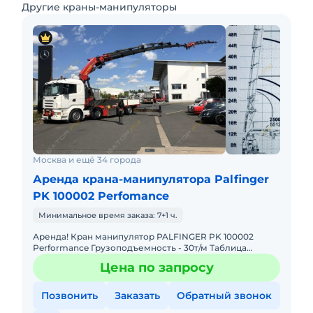
Другие краны-манипуляторы
Москва и ещё 34 города
Аренда крана-манипулятора Palfinger
PK 100002 Perfomance
Минимальное время заказа: 7+1 ч.
Аренда! Кран манипулятор PALFINGER PK 100002
Performance Грузоподъемность - 30т/м Таблица
Грузоподъемности: 4,4м - 19.000 кг 7,4м - 11.000 кг 11,1м -
Цена по запросу
7.
Позвонить
Заказать
Обратный звонок