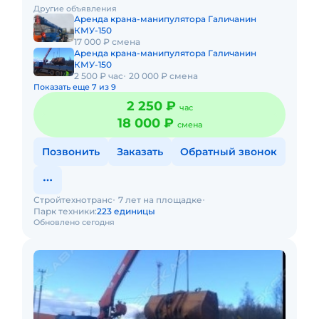
Долгосрочная аренда. Краткосрочная аренда. Сейчас
Другие объявления
свободна. Техника
Аренда крана-манипулятора Галичанин
КМУ-150
17 000 ₽ смена
Аренда крана-манипулятора Галичанин
КМУ-150
2 500 ₽ час
20 000 ₽ смена
Показать еще 7 из 9
2 250 ₽
час
18 000 ₽
смена
Позвонить
Заказать
Обратный звонок
Стройтехнотранс
7 лет на площадке
Парк техники:
223 единицы
Обновлено сегодня