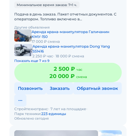
Минимальное время заказа: 7+1 ч.
Подача в день заказа. Пакет отчетных документов. С
оператором. Топливо включено в
стоимость.Полноценный бортовой автомобиль Камаз
Другие объявления
с собственной кран-манипулятор
Аренда крана-манипулятора Галичанин
КМУ-150
17 000 ₽ смена
Аренда крана-манипулятора Dong Yang
SS1416
2 250 ₽ час
18 000 ₽ смена
Показать еще 7 из 9
2 500 ₽
час
20 000 ₽
смена
Позвонить
Заказать
Обратный звонок
Стройтехнотранс
7 лет на площадке
Парк техники:
223 единицы
Обновлено сегодня