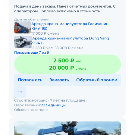
Подача в день заказа. Пакет отчетных документов. С
оператором. Топливо включено в стоимость.
Долгосрочная аренда. Краткосрочная аренда. Техника
Другие объявления
с малой наработк
Аренда крана-манипулятора Галичанин
КМУ-150
17 000 ₽ смена
Аренда крана-манипулятора Dong Yang
SS1416
2 250 ₽ час
18 000 ₽ смена
Показать еще 7 из 9
2 500 ₽
час
20 000 ₽
смена
Позвонить
Заказать
Обратный звонок
Стройтехнотранс
7 лет на площадке
Парк техники:
223 единицы
Обновлено сегодня