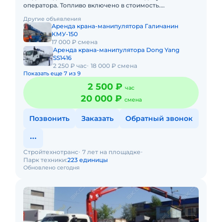
оператора. Топливо включено в стоимость.
Долгосрочная аренда. Краткосрочная аренда. Техника
Другие объявления
с малой наработ
Аренда крана-манипулятора Галичанин
КМУ-150
17 000 ₽ смена
Аренда крана-манипулятора Dong Yang
SS1416
2 250 ₽ час
18 000 ₽ смена
Показать еще 7 из 9
2 500 ₽
час
20 000 ₽
смена
Позвонить
Заказать
Обратный звонок
Стройтехнотранс
7 лет на площадке
Парк техники:
223 единицы
Обновлено сегодня