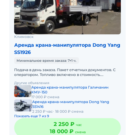
Климовск
Аренда крана-манипулятора Dong Yang
SS1926
Минимальное время заказа: 7+1 ч.
Подача в день заказа. Пакет отчетных документов. С
оператором. Топливо включено в стоимость.
Долгосрочная аренда. Краткосрочная аренда. Техника
Другие объявления
с малой наработк
Аренда крана-манипулятора Галичанин
КМУ-150
17 000 ₽ смена
Аренда крана-манипулятора Dong Yang
SS1416
2 250 ₽ час
18 000 ₽ смена
Показать еще 7 из 9
2 250 ₽
час
18 000 ₽
смена