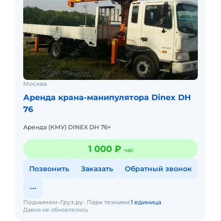
Москва
Аренда крана-манипулятора Dinex DH
76
Аренда (КМУ) DINEX DH 76+
1 000 ₽
час
Позвонить
Заказать
Обратный звонок
Поднимем-Груз.ру
Парк техники:
1 единица
Давно не обновлялось