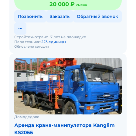
20 000 ₽
смена
Позвонить
Заказать
Обратный звонок
Стройтехнотранс
7 лет на площадке
Парк техники:
223 единицы
Обновлено сегодня
Домодедово
Аренда крана-манипулятора Kanglim
KS2055