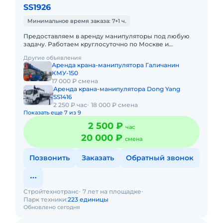
SS1926
Минимальное время заказа: 7+1 ч.
Предоставляем в аренду манипуляторы под любую
задачу. Работаем круглосуточно по Москве и
Московской области за наличный и безналичный
Другие объявления
расчет.
Аренда крана-манипулятора Галичанин
КМУ-150
17 000 ₽ смена
Аренда крана-манипулятора Dong Yang
SS1416
2 250 ₽ час
18 000 ₽ смена
Показать еще 7 из 9
2 500 ₽
час
20 000 ₽
смена
Позвонить
Заказать
Обратный звонок
Стройтехнотранс
7 лет на площадке
Парк техники:
223 единицы
Обновлено сегодня