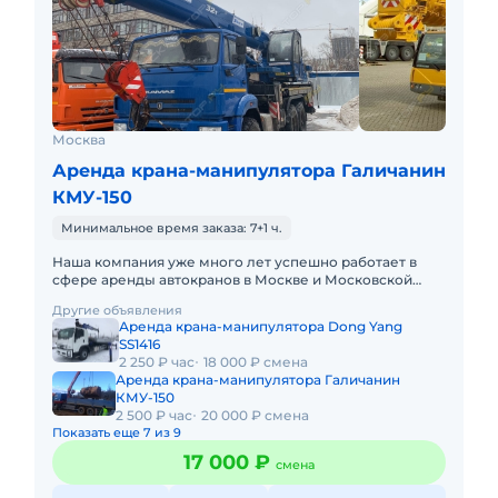
Москва
Аренда крана-манипулятора Галичанин
КМУ-150
Минимальное время заказа: 7+1 ч.
Наша компания уже много лет успешно работает в
сфере аренды автокранов в Москве и Московской
Области. Мы предлагаем вам технику от различных
Другие объявления
производителей с ра
Аренда крана-манипулятора Dong Yang
SS1416
2 250 ₽ час
18 000 ₽ смена
Аренда крана-манипулятора Галичанин
КМУ-150
2 500 ₽ час
20 000 ₽ смена
Показать еще 7 из 9
17 000 ₽
смена