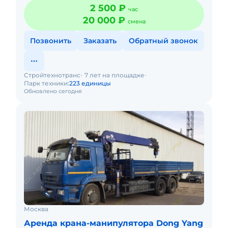
2 500 ₽
час
20 000 ₽
смена
Позвонить
Заказать
Обратный звонок
Стройтехнотранс
7 лет на площадке
Парк техники:
223 единицы
Обновлено сегодня
Москва
Аренда крана-манипулятора Dong Yang