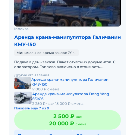
Москва
Аренда крана-манипулятора Галичанин
КМУ-150
Минимальное время заказа: 7+1 ч.
Подача в день заказа. Пакет отчетных документов. С
оператором. Топливо включено в стоимость.
Долгосрочная аренда. Краткосрочная аренда. Сейчас
Другие объявления
свободна. Техника
Аренда крана-манипулятора Галичанин
КМУ-150
17 000 ₽ смена
Аренда крана-манипулятора Dong Yang
SS1416
2 250 ₽ час
18 000 ₽ смена
Показать еще 7 из 9
2 500 ₽
час
20 000 ₽
смена