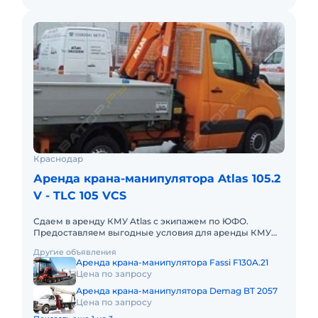
Краснодар
Аренда крана-манипулятора Atlas 105.2
V - TLC 105 VCS
Сдаем в аренду КМУ Atlas с экипажем по ЮФО.
Предоставляем выгодные условия для аренды КМУ
Atlas в Южном федеральном округе. Кроме аренды
Другие объявления
спецтехники мы готовы п
Аренда крана-манипулятора Fassi F130A.21
Цена по запросу
Аренда крана-манипулятора Demag BT 2057
Цена по запросу