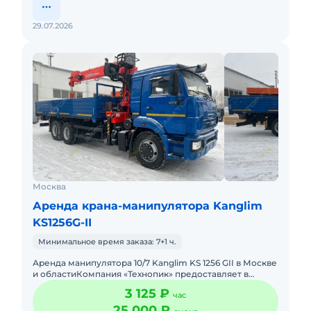
29.07.2026
Москва
Аренда крана-манипулятора Kanglim
KS1256G-II
Минимальное время заказа: 7+1 ч.
Аренда манипулятора 10/7 Kanglim KS 1256 GII в Москве
и областиКомпания «Технопик» предоставляет в
аренду манипулятор 10/7 с крано-манипуляторной ус
3 125 ₽
час
25 000 ₽