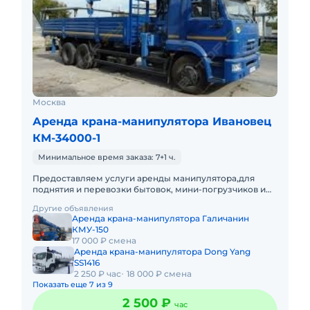
Москва
Аренда крана-манипулятора Ивановец
КМ-34000-1
Минимальное время заказа: 7+1 ч.
Предоставляем услуги аренды манипулятора,для
поднятия и перевозки бытовок, мини-погрузчиков и
т.д.Подача в день заказа. Пакет отчетных документов.С
Другие объявления
оператором.Т
Аренда крана-манипулятора Галичанин
КМУ-150
17 000 ₽ смена
Аренда крана-манипулятора Dong Yang
SS1416
2 250 ₽ час
18 000 ₽ смена
Показать еще 7 из 9
2 500 ₽
час