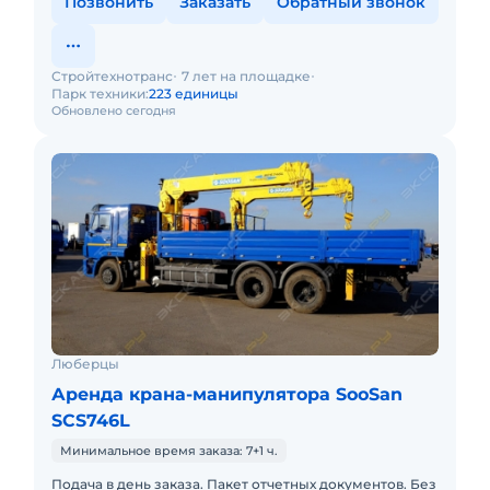
Позвонить
Заказать
Обратный звонок
Стройтехнотранс
7 лет на площадке
Парк техники:
223 единицы
Обновлено сегодня
Люберцы
Аренда крана-манипулятора SooSan
SCS746L
Минимальное время заказа: 7+1 ч.
Подача в день заказа. Пакет отчетных документов. Без