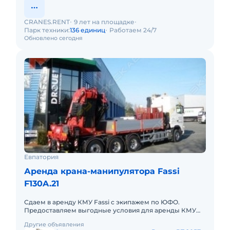
CRANES.RENT
9 лет на площадке
Парк техники:
136 единиц
Работаем 24/7
Обновлено сегодня
Евпатория
Аренда крана-манипулятора Fassi
F130A.21
Сдаем в аренду КМУ Fassi с экипажем по ЮФО.
Предоставляем выгодные условия для аренды КМУ
Fassi в Южном федеральном округе. Кроме аренды
Другие объявления
спецтехники мы готовы п