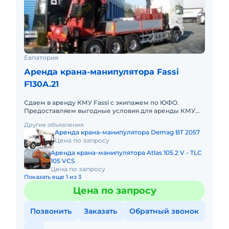
Евпатория
Аренда крана-манипулятора Fassi
F130A.21
Сдаем в аренду КМУ Fassi с экипажем по ЮФО.
Предоставляем выгодные условия для аренды КМУ
Fassi в Южном федеральном округе. Кроме аренды
Другие объявления
спецтехники мы готовы п
Аренда крана-манипулятора Demag BT 2057
Цена по запросу
Аренда крана-манипулятора Atlas 105.2 V - TLC
105 VCS
Цена по запросу
Показать еще 1 из 3
Цена по запросу
Позвонить
Заказать
Обратный звонок