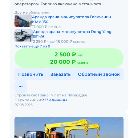
оператором. Топливо включено в стоимость.
Долгосрочная аренда. Краткосрочная аренда. Сейчас
Другие объявления
свободна. Техника
Аренда крана-манипулятора Галичанин
КМУ-150
17 000 ₽ смена
Аренда крана-манипулятора Dong Yang
SS1416
2 250 ₽ час
18 000 ₽ смена
Показать еще 7 из 9
2 500 ₽
час
20 000 ₽
смена
Позвонить
Заказать
Обратный звонок
Стройтехнотранс
7 лет на площадке
Парк техники:
223 единицы
07.08.2026