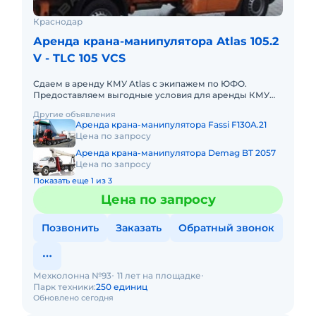
Краснодар
Аренда крана-манипулятора Atlas 105.2
V - TLC 105 VCS
Сдаем в аренду КМУ Atlas с экипажем по ЮФО.
Предоставляем выгодные условия для аренды КМУ
Atlas в Южном федеральном округе. Кроме аренды
Другие объявления
спецтехники мы готовы п
Аренда крана-манипулятора Fassi F130A.21
Цена по запросу
Аренда крана-манипулятора Demag BT 2057
Цена по запросу
Показать еще 1 из 3
Цена по запросу
Позвонить
Заказать
Обратный звонок
Мехколонна №93
11 лет на площадке
Парк техники:
250 единиц
Обновлено сегодня