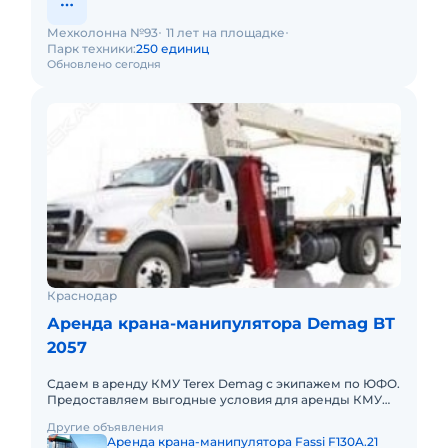
Мехколонна №93
11 лет на площадке
Парк техники:
250 единиц
Обновлено сегодня
Краснодар
Аренда крана-манипулятора Demag BT
2057
Сдаем в аренду КМУ Terex Demag с экипажем по ЮФО.
Предоставляем выгодные условия для аренды КМУ
Terex Demag в Южном федеральном округе. Кроме
Другие объявления
аренды спецтехник
Аренда крана-манипулятора Fassi F130A.21