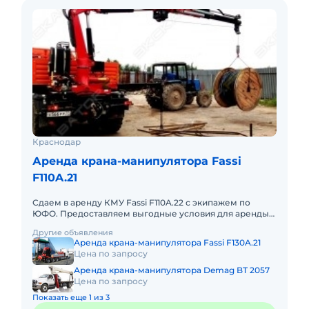
Краснодар
Аренда крана-манипулятора Fassi
F110A.21
Сдаем в аренду КМУ Fassi F110A.22 с экипажем по
ЮФО. Предоставляем выгодные условия для аренды
КМУ Fassi F110A.22 в Южном федеральном округе.
Другие объявления
Кроме аренды спецт
Аренда крана-манипулятора Fassi F130A.21
Цена по запросу
Аренда крана-манипулятора Demag BT 2057
Цена по запросу
Показать еще 1 из 3