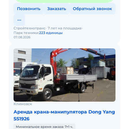
Позвонить
Заказать
Обратный звонок
Стройтехнотранс
7 лет на площадке
Парк техники:
223 единицы
07.08.2026
Климовск
Аренда крана-манипулятора Dong Yang
SS1926
Минимальное время заказа: 7+1 ч.