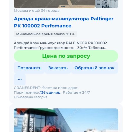
Москва и ещё 34 города
Аренда крана-манипулятора Palfinger
PK 100002 Perfomance
Минимальное время заказа: 7+1 ч.
Аренда! Кран манипулятор PALFINGER PK 100002
Performance Грузоподъемность - 30т/м Таблица
Грузоподъемности: 4,4м - 19.000 кг 7,4м - 11.000 кг 11,1м -
Цена по запросу
7.
Позвонить
Заказать
Обратный звонок
CRANES.RENT
9 лет на площадке
Парк техники:
136 единиц
Работаем 24/7
Обновлено сегодня