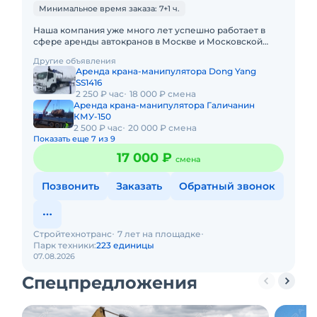
Минимальное время заказа: 7+1 ч.
Наша компания уже много лет успешно работает в
сфере аренды автокранов в Москве и Московской
Области. Мы предлагаем вам технику от различных
Другие объявления
производителей с ра
Аренда крана-манипулятора Dong Yang
SS1416
2 250 ₽ час
18 000 ₽ смена
Аренда крана-манипулятора Галичанин
КМУ-150
2 500 ₽ час
20 000 ₽ смена
Показать еще 7 из 9
17 000 ₽
смена
Позвонить
Заказать
Обратный звонок
Стройтехнотранс
7 лет на площадке
Парк техники:
223 единицы
07.08.2026
Спецпредложения