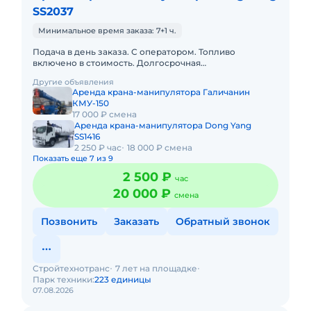
SS2037
Минимальное время заказа: 7+1 ч.
Подача в день заказа. С оператором. Топливо
включено в стоимость. Долгосрочная
аренда.Краткосрочная аренда. Техника с малой
Другие объявления
наработкой. Сейчас свободна.
Аренда крана-манипулятора Галичанин
КМУ-150
17 000 ₽ смена
Аренда крана-манипулятора Dong Yang
SS1416
2 250 ₽ час
18 000 ₽ смена
Показать еще 7 из 9
2 500 ₽
час
20 000 ₽
смена
Позвонить
Заказать
Обратный звонок
Стройтехнотранс
7 лет на площадке
Парк техники:
223 единицы
07.08.2026