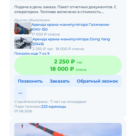
Подача в день заказа. Пакет отчетных документов. С
оператором. Топливо включено в стоимость.
Долгосрочная аренда. Краткосрочная аренда. Техника
Другие объявления
с малой наработк
Аренда крана-манипулятора Галичанин
КМУ-150
17 000 ₽ смена
Аренда крана-манипулятора Dong Yang
SS1416
2 250 ₽ час
18 000 ₽ смена
Показать еще 7 из 9
2 250 ₽
час
18 000 ₽
смена
Позвонить
Заказать
Обратный звонок
Стройтехнотранс
7 лет на площадке
Парк техники:
223 единицы
07.08.2026