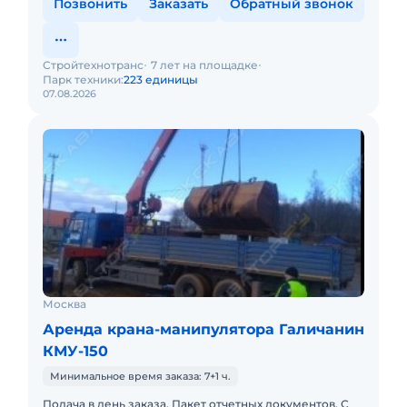
Позвонить
Заказать
Обратный звонок
Стройтехнотранс
7 лет на площадке
Парк техники:
223 единицы
07.08.2026
Москва
Аренда крана-манипулятора Галичанин
КМУ-150
Минимальное время заказа: 7+1 ч.
Подача в день заказа. Пакет отчетных документов. С