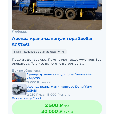
Люберцы
Аренда крана-манипулятора SooSan
SCS746L
Минимальное время заказа: 7+1 ч.
Подача в день заказа. Пакет отчетных документов. Без
оператора. Топливо включено в стоимость.
Долгосрочная аренда. Краткосрочная аренда. Техника
Другие объявления
с малой наработ
Аренда крана-манипулятора Галичанин
КМУ-150
17 000 ₽ смена
Аренда крана-манипулятора Dong Yang
SS1416
2 250 ₽ час
18 000 ₽ смена
Показать еще 7 из 9
2 500 ₽
час
20 000 ₽
смена