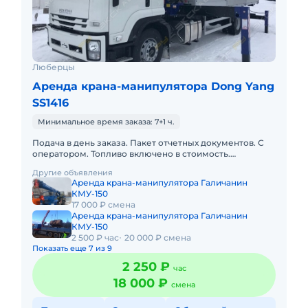
Люберцы
Аренда крана-манипулятора Dong Yang
SS1416
Минимальное время заказа: 7+1 ч.
Подача в день заказа. Пакет отчетных документов. С
оператором. Топливо включено в стоимость.
Долгосрочная аренда. Краткосрочная аренда. Сейчас
Другие объявления
свободна. Техника
Аренда крана-манипулятора Галичанин
КМУ-150
17 000 ₽ смена
Аренда крана-манипулятора Галичанин
КМУ-150
2 500 ₽ час
20 000 ₽ смена
Показать еще 7 из 9
2 250 ₽
час
18 000 ₽
смена