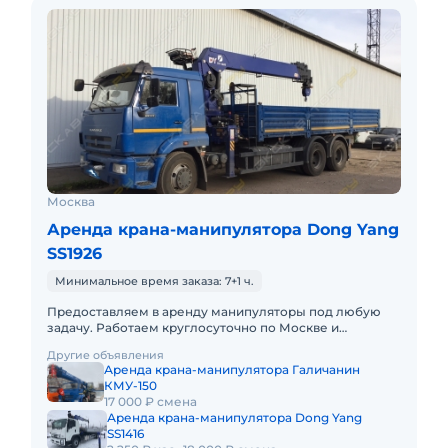
Москва
Аренда крана-манипулятора Dong Yang
SS1926
Минимальное время заказа: 7+1 ч.
Предоставляем в аренду манипуляторы под любую
задачу. Работаем круглосуточно по Москве и
Московской области за наличный и безналичный
Другие объявления
расчет.
Аренда крана-манипулятора Галичанин
КМУ-150
17 000 ₽ смена
Аренда крана-манипулятора Dong Yang
SS1416