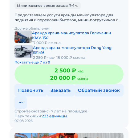
Минимальное время заказа: 7+1 ч.
Предоставляем услуги аренды манипулятора,для
поднятия и перевозки бытовок, мини-погрузчиков и
т.д.Подача в день заказа. Пакет отчетных документов.С
Другие объявления
оператором.Т
Аренда крана-манипулятора Галичанин
КМУ-150
17 000 ₽ смена
Аренда крана-манипулятора Dong Yang
SS1416
2 250 ₽ час
18 000 ₽ смена
Показать еще 7 из 9
2 500 ₽
час
20 000 ₽
смена
Позвонить
Заказать
Обратный звонок
Стройтехнотранс
7 лет на площадке
Парк техники:
223 единицы
07.08.2026