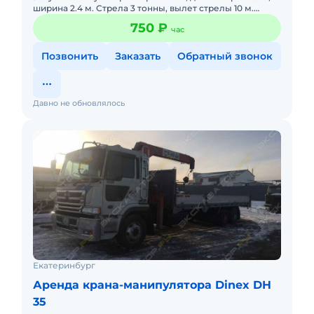
ширина 2.4 м. Стрела 3 тонны, вылет стрелы 10 м.
Стоимость 750 руб./час.
750 ₽
час
Позвонить
Заказать
Обратный звонок
Давно не обновлялось
Екатеринбург
Аренда крана-манипулятора Dinex DH
35