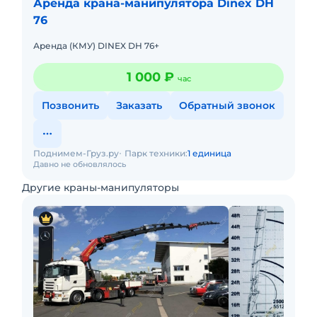
Аренда крана-манипулятора Dinex DH
76
Аренда (КМУ) DINEX DH 76+
1 000 ₽
час
Позвонить
Заказать
Обратный звонок
Поднимем-Груз.ру
Парк техники:
1 единица
Давно не обновлялось
Другие краны-манипуляторы