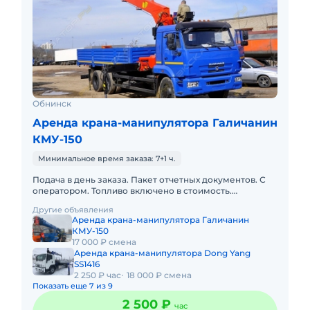
Обнинск
Аренда крана-манипулятора Галичанин
КМУ-150
Минимальное время заказа: 7+1 ч.
Подача в день заказа. Пакет отчетных документов. С
оператором. Топливо включено в стоимость.
Долгосрочная аренда. Краткосрочная аренда. Техника
Другие объявления
с малой наработк
Аренда крана-манипулятора Галичанин
КМУ-150
17 000 ₽ смена
Аренда крана-манипулятора Dong Yang
SS1416
2 250 ₽ час
18 000 ₽ смена
Показать еще 7 из 9
2 500 ₽
час