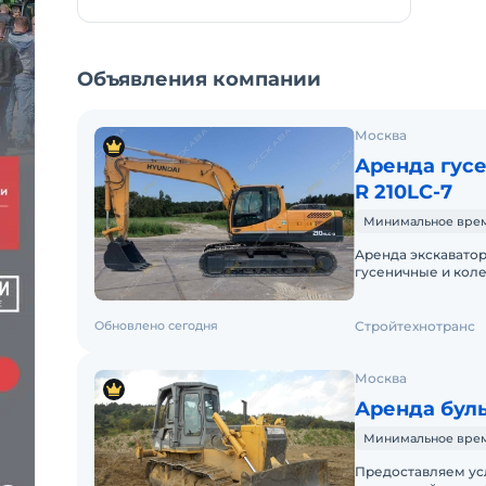
Объявления компании
Москва
Аренда гусе
R 210LC-7
Минимальное время 
Аренда экскавато
гусеничные и коле
ведущей компании 
Обновлено сегодня
Стройтехнотранс
Москва
Аренда буль
Минимальное время 
Предоставляем ус