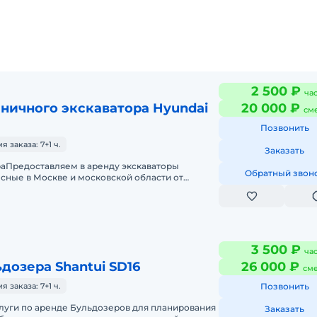
2 500 ₽
ча
ничного экскаватора Hyundai
20 000 ₽
см
Позвонить
заказа: 7+1 ч.
Заказать
раПредоставляем в аренду экскаваторы
Обратный звон
сные в Москве и московской области от
ООО "Стройтехнотранс" .Вся техника
3 500 ₽
ча
дозера Shantui SD16
26 000 ₽
см
заказа: 7+1 ч.
Позвонить
луги по аренде Бульдозеров для планирования
Заказать