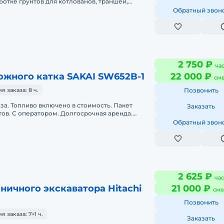
ботке грунтов для котлованов, траншей,
нта, снятие растительного с
Обратный звон
2 750 ₽
ча
ожного катка SAKAI SW652B-1
22 000 ₽
см
 заказа: 8 ч.
Позвонить
аза. Топливо включено в стоимость. Пакет
Заказать
ов. С оператором. Долгосрочная аренда.
нда. Сейчас свободна.
Обратный звон
2 625 ₽
час
ничного экскаватора Hitachi
21 000 ₽
сме
Позвонить
заказа: 7+1 ч.
Заказать