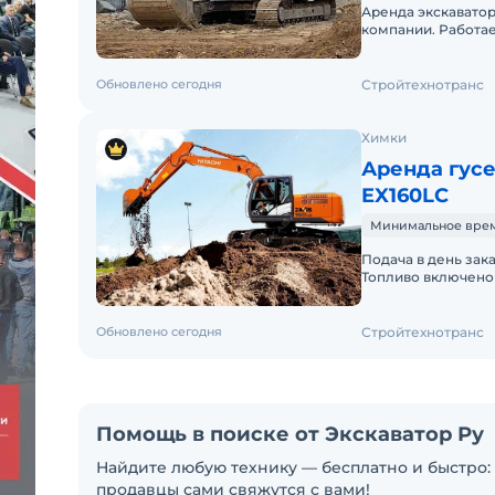
Аренда экскаватор
компании. Работае
Предлагаем услуги
Обновлено сегодня
Стройтехнотранс
Химки
Аренда гусе
EX160LC
Минимальное время
Подача в день зак
Топливо включено 
Краткосрочная аре
Обновлено сегодня
Стройтехнотранс
Помощь в поиске от Экскаватор Ру
Найдите любую технику — бесплатно и быстро: 
продавцы сами свяжутся с вами!