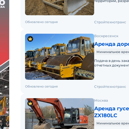
территорий, разра
разравнивание гру
Обновлено сегодня
Стройтехнотранс
Воскресенск
Аренда дор
Минимальное время
Подача в день зак
отчетных документ
Краткосрочная аре
Обновлено сегодня
Стройтехнотранс
Москва
Аренда гусе
ZX180LC
Минимальное время 