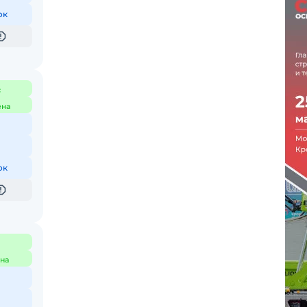
ок
с
ена
ок
на