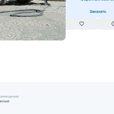
Заказать
еремещения
жные