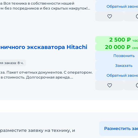
а Вся техника в собственности нашей
Обратный звон
м без посредников и без скрытых накруток!
 экскаваторов, таких марок, как
2 500 ₽
ча
ничного экскаватора Hitachi
20 000 ₽
см
Позвонить
 заказа: 8 ч.
Заказать
аза. Пакет отчетных документов. С оператором.
Обратный звон
в стоимость. Долгосрочная аренда.
нда. Техника с малой наработк
Разместить за
разместите заявку на технику, и