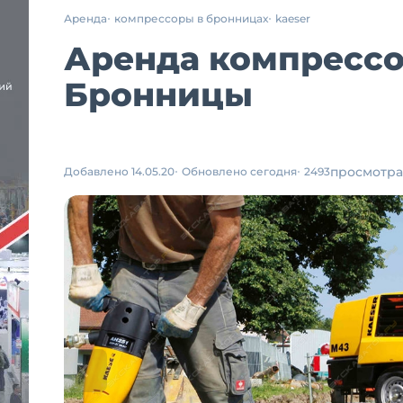
Аренда
компрессоры в бронницах
kaeser
Аренда компрессор
Бронницы
просмотра
Добавлено 14.05.20
Обновлено сегодня
2493