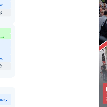
ок
с
ена
ок
явку