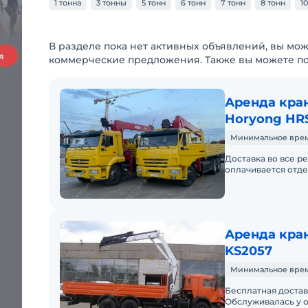
1 тонна
3 тонны
5 тонн
6 тонн
7 тонн
8 тонн
1
В разделе пока нет активных объявлений, вы мож
коммерческие предложения. Также вы можете п
Аренда кра
Horyong HR
Минимальное время 
Доставка во все р
оплачивается отде
Аренда кран
KS2057
Минимальное время 
Бесплатная достав
Обслуживалась у о