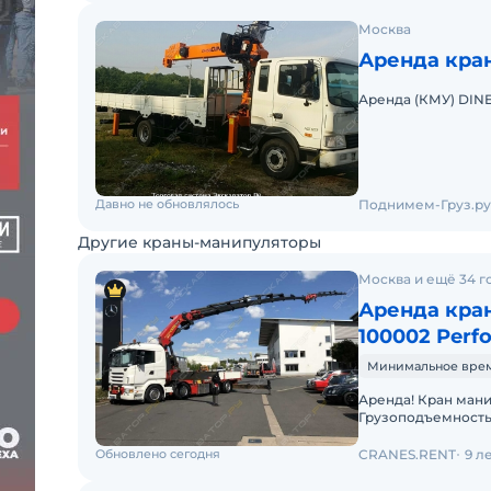
Москва
Аренда кран
Аренда (КМУ) DIN
Давно не обновлялось
Поднимем-Груз.ру
Другие краны-манипуляторы
Москва и ещё 34 г
Аренда кран
100002 Perf
Минимальное время 
Аренда! Кран манипулятор PALFINGER PK 100002 Performance
Грузоподъемность 
19.000 кг 7,4м - 11.000
Обновлено сегодня
CRANES.RENT
9 л