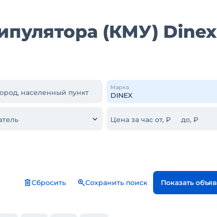
ипулятора (КМУ) Dinex
Марка
город, населенный пункт
атель
Цена за час от, ₽
до, ₽
Сбросить
Сохранить поиск
Показать объя