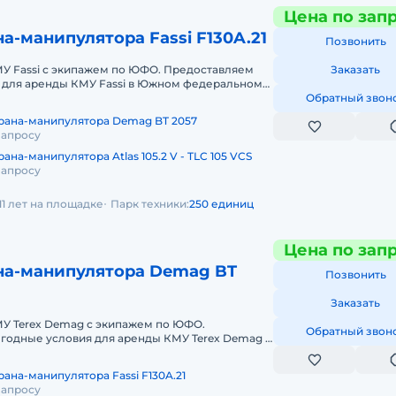
Цена по зап
а-манипулятора Fassi F130A.21
Позвонить
МУ Fassi с экипажем по ЮФО. Предоставляем
Заказать
 для аренды КМУ Fassi в Южном федеральном
нды спецтехники мы готовы п
Обратный звон
рана-манипулятора Demag BT 2057
запросу
ана-манипулятора Atlas 105.2 V - TLC 105 VCS
запросу
11 лет на площадке
Парк техники:
250 единиц
Цена по зап
на-манипулятора Demag BT
Позвонить
Заказать
МУ Terex Demag с экипажем по ЮФО.
Обратный звон
годные условия для аренды КМУ Terex Demag в
м округе. Кроме аренды спецтехник
ана-манипулятора Fassi F130A.21
запросу