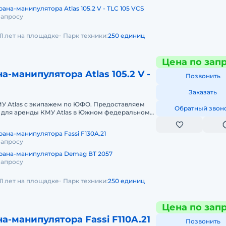
ана-манипулятора Atlas 105.2 V - TLC 105 VCS
запросу
11 лет на площадке
Парк техники:
250 единиц
Цена по зап
а-манипулятора Atlas 105.2 V -
Позвонить
Заказать
МУ Atlas с экипажем по ЮФО. Предоставляем
Обратный звон
 для аренды КМУ Atlas в Южном федеральном
нды спецтехники мы готовы п
ана-манипулятора Fassi F130A.21
запросу
рана-манипулятора Demag BT 2057
запросу
11 лет на площадке
Парк техники:
250 единиц
Цена по зап
а-манипулятора Fassi F110A.21
Позвонить