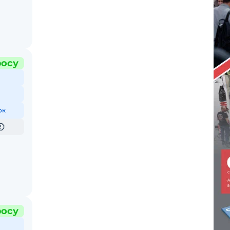
росу
ок
росу