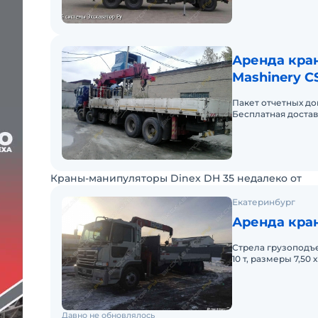
Аренда кран
Mashinery C
Пакет отчетных до
Бесплатная достав
Краны-манипуляторы Dinex DH 35 недалеко от
Екатеринбург
Аренда кран
Стрела грузоподъе
10 т, размеры 7,50 х
Давно не обновлялось