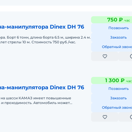
750 ₽
час
а-манипулятора Dinex DH 76
Позвонить
а. Борт 6 тонн, длина борта 6.5 м, ширина 2.4 м.
Заказать
лет стрелы 10 м. Стоимость 750 руб./час.
Обратный звон
1 300 ₽
час
а-манипулятора Dinex DH 76
Позвонить
 на шасси КАМАЗ имеет повышенные
Заказать
 и проходимость. Автомобиль может
как в городе, так и в условиях бездорожья,
Обратный звон