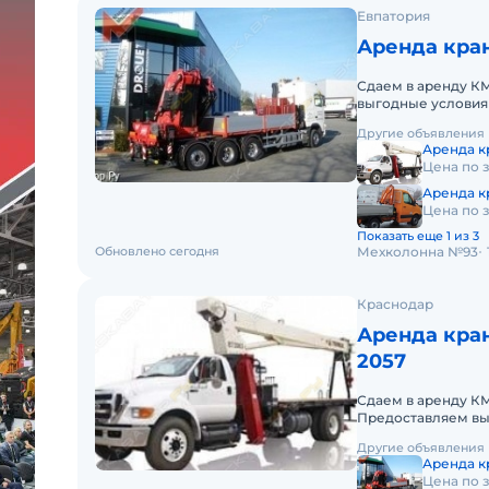
Евпатория
Аренда кран
Сдаем в аренду К
выгодные условия
округе. Кроме аре
Другие объявления
Аренда к
Цена по 
Аренда кр
Цена по 
Показать еще 1 из 3
Обновлено сегодня
Мехколонна №93
Краснодар
Аренда кра
2057
Сдаем в аренду К
Предоставляем вы
Южном федерально
Другие объявления
Аренда кр
Цена по 