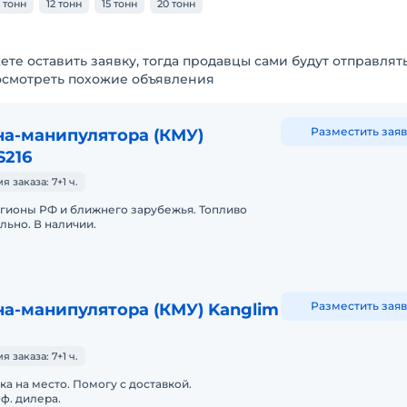
0 тонн
12 тонн
15 тонн
20 тонн
ете оставить заявку, тогда продавцы сами будут отправлят
осмотреть похожие объявления
Разместить заяв
на-манипулятора (КМУ)
S216
заказа: 7+1 ч.
егионы РФ и ближнего зарубежья. Топливо
льно. В наличии.
Разместить заяв
а-манипулятора (КМУ) Kanglim
заказа: 7+1 ч.
ка на место. Помогу с доставкой.
ф. дилера.