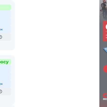
ок
росу
ок