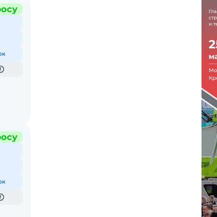
росу
ок
росу
ок