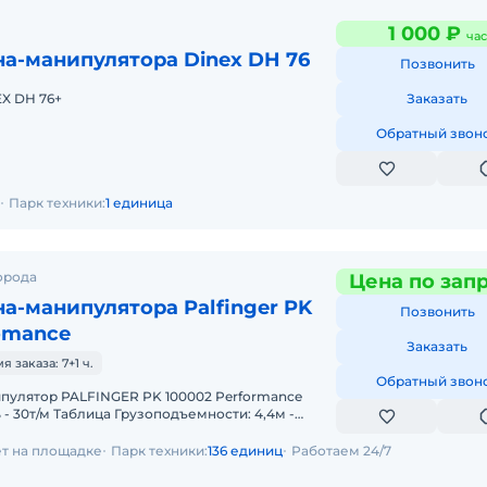
1 000 ₽
час
а-манипулятора Dinex DH 76
Позвонить
EX DH 76+
Заказать
Обратный звон
Парк техники:
1 единица
орода
Цена по зап
а-манипулятора Palfinger PK
Позвонить
omance
Заказать
заказа: 7+1 ч.
Обратный звон
- 30т/м Таблица Грузоподъемности: 4,4м -
 кг 11,1м - 7.
ет на площадке
Парк техники:
136 единиц
Работаем 24/7