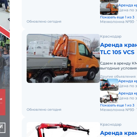
Аренда кр
Цена по 
Показать еще 1 из 3
Обновлено сегодня
Мехколонна №93
Краснодар
Аренда кран
TLC 105 VCS
Сдаем в аренду К
выгодные условия
округе. Кроме аре
Другие объявления
Аренда кр
Цена по 
Аренда к
Цена по 
Показать еще 1 из 3
Обновлено сегодня
Мехколонна №93
Краснодар
Аренда кран