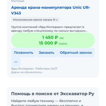
Мытищи
Аренда крана-манипулятора Unic UR-
V343
Минимальное время заказа: 8 ч.
Группа компаний «Ярд Империал» предлагает в
аренду любую спецтехнику по самым выгодным
ценам. На рынке более 10 лет. Вся техника
1 450 ₽
час
своевременно обслуженная, маши
15 000 ₽
смена
Позвонить
Заказать
Обратный звонок
Ярд Империал
Работаем 24/7
Давно не обновлялось
Помощь в поиске от Экскаватор Ру
Найдите любую технику — бесплатно и
быстро: разместите заявку на технику, и