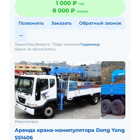
1 000 ₽
час
8 000 ₽
смена
Позвонить
Заказать
Обратный звонок
ТрансМашЭнерго
Парк техники:
1 единица
Давно не обновлялось
Ивантеевка
Аренда крана-манипулятора Dong Yang
SS1406