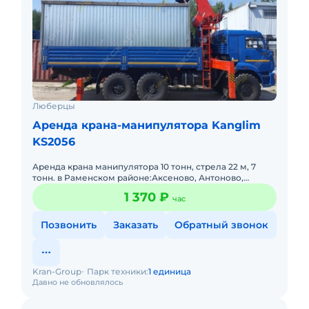
Люберцы
Аренда крана-манипулятора Kanglim
KS2056
Аренда крана манипулятора 10 тонн, стрела 22 м, 7
тонн. в Раменском районе:Аксеново, Антоново,
Аринино, Бахтеево, Бисерово, Большое Ивановское,
1 370 ₽
час
Боршева, Бояркин
Позвонить
Заказать
Обратный звонок
Kran-Group
Парк техники:
1 единица
Давно не обновлялось