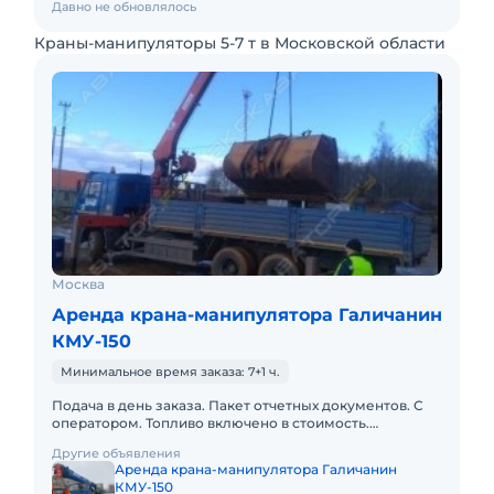
Давно не обновлялось
Краны-манипуляторы 5-7 т в Московской области
Москва
Аренда крана-манипулятора Галичанин
КМУ-150
Минимальное время заказа: 7+1 ч.
Подача в день заказа. Пакет отчетных документов. С
оператором. Топливо включено в стоимость.
Долгосрочная аренда. Краткосрочная аренда. Сейчас
Другие объявления
свободна. Техника
Аренда крана-манипулятора Галичанин
КМУ-150