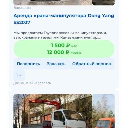
Балашиха
Аренда крана-манипулятора Dong Yang
SS2037
Мы предлагаем Грузоперевозки манипуляторами,
автокранами и газелями. Камаз-манипулятор:
грузоподъемность стрелы - 7 т, вылет стрелы - 21 м,
1 500 ₽
час
вес перевозимого гр
12 000 ₽
смена
Позвонить
Заказать
Обратный звонок
Давно не обновлялось