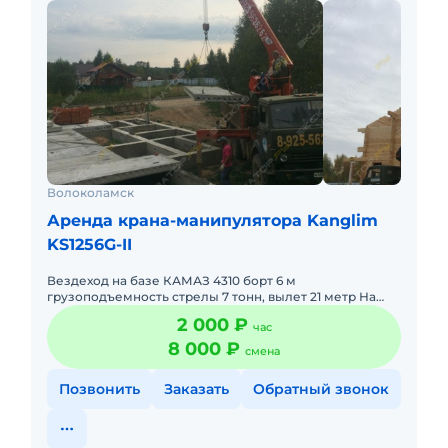
Волоколамск
Аренда крана-манипулятора Kanglim
KS1256G-II
Вездеход на базе КАМАЗ 4310 борт 6 м
грузоподъемность стрелы 7 тонн, вылет 21 метр На
дальние расстояния грузы не перевозим т.к. резина не
2 000 ₽
час
шоссейная, предпочт
8 000 ₽
смена
Позвонить
Заказать
Обратный звонок