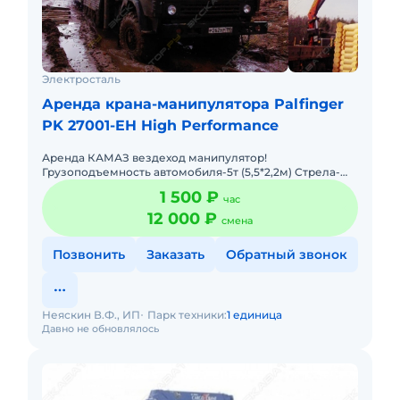
Электросталь
Аренда крана-манипулятора Palfinger
PK 27001-EH High Performance
Аренда КАМАЗ вездеход манипулятор!
Грузоподъемность автомобиля-5т (5,5*2,2м) Стрела-
вылет до 20м, г/п-до 5т Разгрузка: Блоки, Кольца,
1 500 ₽
час
Станки, Бытовки, Конте
12 000 ₽
смена
Позвонить
Заказать
Обратный звонок
Неяскин В.Ф., ИП
Парк техники:
1 единица
Давно не обновлялось