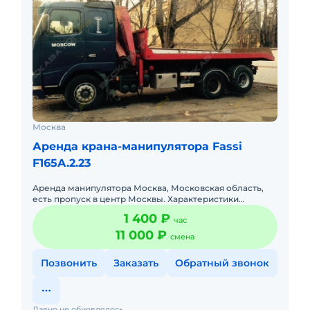
Москва
Аренда крана-манипулятора Fassi
F165A.2.23
Аренда манипулятора Москва, Московская область,
есть пропуск в центр Москвы. Характеристики
Грузоподъемность борта 15т Грузоподъемность
1 400 ₽
час
Стрелы 7т Длина бор
11 000 ₽
смена
Позвонить
Заказать
Обратный звонок
Давно не обновлялось