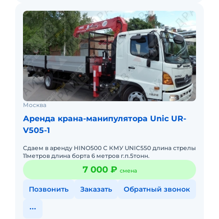
Москва
Аренда крана-манипулятора Unic UR-
V505-1
Сдаем в аренду HINO500 C КМУ UNIC550 длина стрелы
11метров длина борта 6 метров г.п.5тонн.
7 000 ₽
смена
Позвонить
Заказать
Обратный звонок