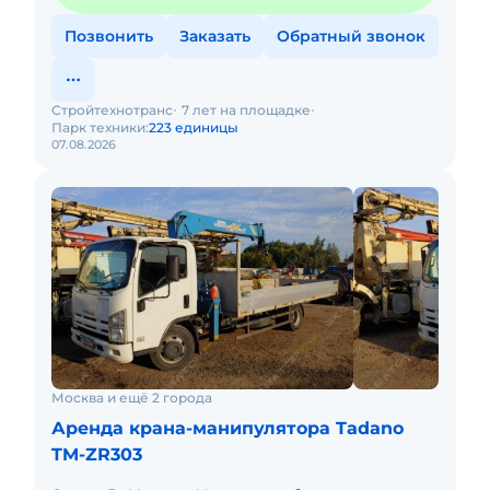
Позвонить
Заказать
Обратный звонок
Стройтехнотранс
7 лет на площадке
Парк техники:
223 единицы
07.08.2026
Москва и ещё 2 города
Аренда крана-манипулятора Tadano
TM-ZR303