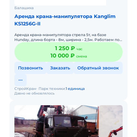
Балашиха
Аренда крана-манипулятора Kanglim
KS1256G-II
Аренда крана-манипулятора стрела 5т, на базе
Hunday, длина борта - 8м, ширина - 2,5м. Работаем по
Москве и области. Любая форма оплаты.
1 250 ₽
час
10 000 ₽
смена
Позвонить
Заказать
Обратный звонок
СтройКран
Парк техники:
1 единица
Давно не обновлялось