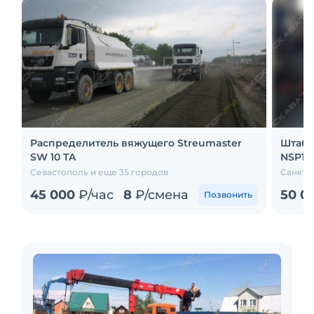
Распределитель вяжущего Streumaster
Штабе
SW 10 TA
NSP16
Севастополь и еще 35 городов
Санкт-
45 000
₽/час
8
₽/смена
50 0
Позвонить