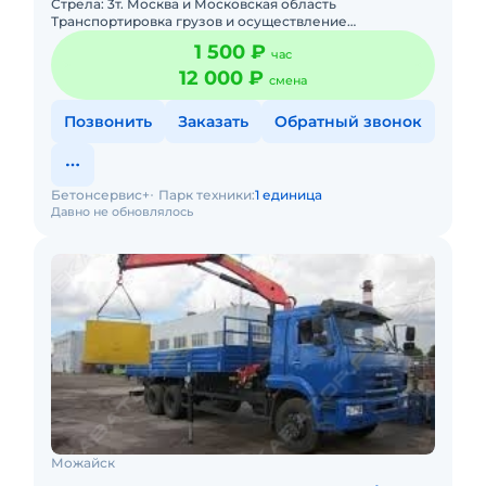
Стрела: 3т. Москва и Московская область
Транспортировка грузов и осуществление
погрузочных работ ( бытовки , палеты, и т.д.) Форма
1 500 ₽
час
оплаты: нал, безнал, НДС
12 000 ₽
смена
Позвонить
Заказать
Обратный звонок
Бетонсервис+
Парк техники:
1 единица
Давно не обновлялось
Можайск