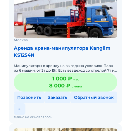
Москва
Аренда крана-манипулятора Kanglim
KS1254N
Манипуляторы в аренду на выгодных условиях. Парк
из 6 машин. от 3т до 15т. Есть вездеход со стрелой 7т и
бортом 11т. Также есть люлька, работаем как
1 000 ₽
час
Автовышка.
8 000 ₽
смена
Позвонить
Заказать
Обратный звонок
Давно не обновлялось