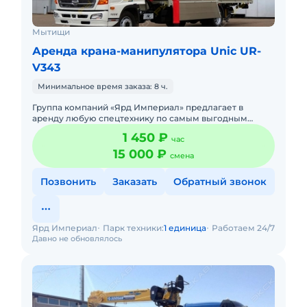
Мытищи
Аренда крана-манипулятора Unic UR-
V343
Минимальное время заказа: 8 ч.
Группа компаний «Ярд Империал» предлагает в
аренду любую спецтехнику по самым выгодным
ценам. На рынке более 10 лет. Вся техника
1 450 ₽
час
своевременно обслуженная, маши
15 000 ₽
смена
Позвонить
Заказать
Обратный звонок
Ярд Империал
Парк техники:
1 единица
Работаем 24/7
Давно не обновлялось