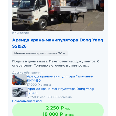
Климовск
Аренда крана-манипулятора Dong Yang
SS1926
Минимальное время заказа: 7+1 ч.
Подача в день заказа. Пакет отчетных документов. С
оператором. Топливо включено в стоимость.
Долгосрочная аренда. Краткосрочная аренда. Техника
Другие объявления
с малой наработк
Аренда крана-манипулятора Галичанин
КМУ-150
17 000 ₽ смена
Аренда крана-манипулятора Dong Yang
SS1416
2 250 ₽ час
18 000 ₽ смена
Показать еще 7 из 9
2 250 ₽
час
18 000 ₽
смена