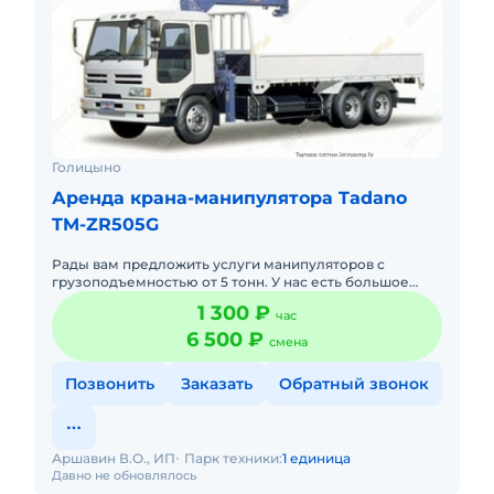
Голицыно
Аренда крана-манипулятора Tadano
TM-ZR505G
Рады вам предложить услуги манипуляторов с
грузоподъемностью от 5 тонн. У нас есть большое
количество вариантов. Спецтехника на любой вкус.
1 300 ₽
час
Длинномеры и автокра
6 500 ₽
смена
Позвонить
Заказать
Обратный звонок
Аршавин В.О., ИП
Парк техники:
1 единица
Давно не обновлялось