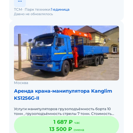
ТСМ
Парк техники:
1 единица
Давно не обновлялось
Москва
Аренда крана-манипулятора Kanglim
KS1256G-II
Услуги манипуляторов грузоподъёмность борта 10
тонн , грузоподъёмность стрелы 7 тонн. Стоимость
актуальная ! звоните!
1 687 ₽
час
13 500 ₽
смена