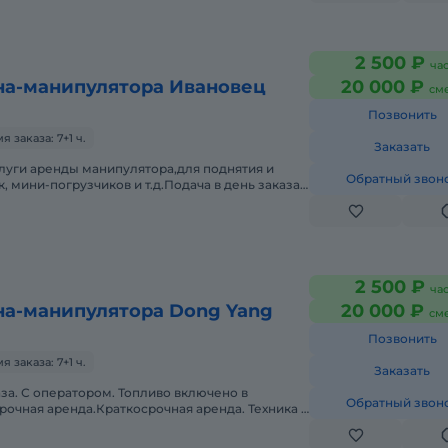
2 500 ₽
ча
на-манипулятора Ивановец
20 000 ₽
см
Позвонить
заказа: 7+1 ч.
Заказать
луги аренды манипулятора,для поднятия и
Обратный звон
, мини-погрузчиков и т.д.Подача в день заказа.
кументов.С оператором.Т
2 500 ₽
ча
на-манипулятора Dong Yang
20 000 ₽
см
Позвонить
заказа: 7+1 ч.
Заказать
аза. С оператором. Топливо включено в
Обратный звон
рочная аренда.Краткосрочная аренда. Техника с
 Сейчас свободна.