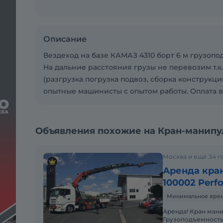
Описание
Вездеход на базе КАМАЗ 4310 борт 6 м грузопод
На дальние расстояния грузы не перевозим т.к
(разгрузка погрузка подвоз, сборка конструкци
опытные машинисты с опытом работы. Оплата в
Объявления похожие на Кран-манипуля
Москва и ещё 34 г
Аренда кран
100002 Perf
Минимальное время 
Аренда! Кран манипулятор PALFINGER PK 100002 Performance
Грузоподъемность 