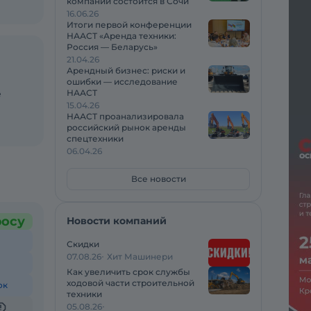
компаний состоится в Сочи
16.06.26
Итоги первой конференции
НААСТ «Аренда техники:
Россия — Беларусь»
21.04.26
Арендный бизнес: риски и
ошибки — исследование
е
НААСТ
15.04.26
НААСТ проанализировала
российский рынок аренды
спецтехники
06.04.26
Все новости
росу
Новости компаний
Скидки
07.08.26
Хит Машинери
Как увеличить срок службы
ходовой части строительной
ок
техники
05.08.26