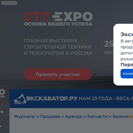
РЕКЛАМА
Экс
В авг
продл
допо
розы
Перв
Узна
НАМ 23 ГОДА • ВЕСЬ
Журналы
Продажа
Аренда
Запчасти
Заявки
На