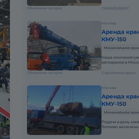
19.000 кг 7,4м - 11.000
Обновлено сегодня
CRANES.RENT
Москва
Аренда кра
КМУ-150
Минимальное время 
Наша компания уж
автокранов в Мос
технику от различ
Обновлено сегодня
Стройтехнотранс
Москва
Аренда кра
КМУ-150
Минимальное время 
Подача в день зак
Топливо включено 
Краткосрочная аре