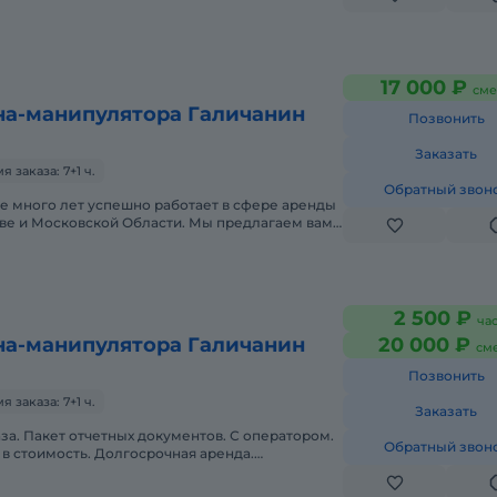
 кг 11,1м - 7.
17 000 ₽
сме
на-манипулятора Галичанин
Позвонить
Заказать
заказа: 7+1 ч.
Обратный звон
е много лет успешно работает в сфере аренды
кве и Московской Области. Мы предлагаем вам
ных производителей с ра
2 500 ₽
ча
на-манипулятора Галичанин
20 000 ₽
см
Позвонить
заказа: 7+1 ч.
Заказать
аза. Пакет отчетных документов. С оператором.
Обратный звон
в стоимость. Долгосрочная аренда.
нда. Сейчас свободна. Техника