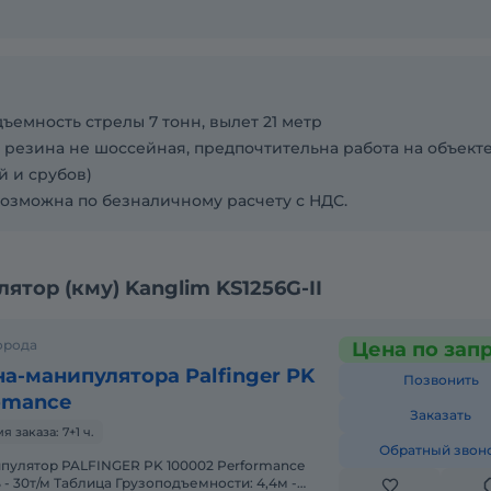
ъемность стрелы 7 тонн, вылет 21 метр
. резина не шоссейная, предпочтительна работа на объект
й и срубов)
озможна по безналичному расчету с НДС.
тор (кму) Kanglim KS1256G-II
орода
Цена по зап
а-манипулятора Palfinger PK
Позвонить
omance
Заказать
заказа: 7+1 ч.
Обратный звон
- 30т/м Таблица Грузоподъемности: 4,4м -