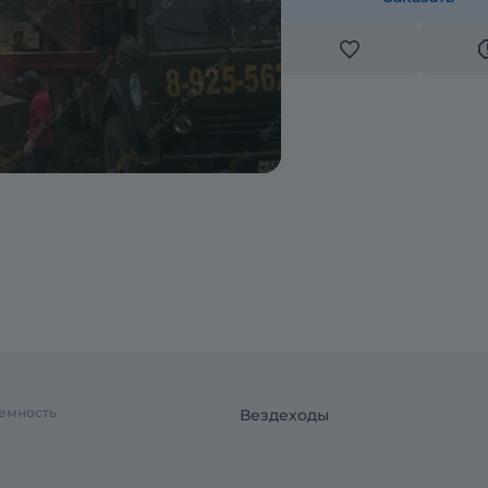
емность
Вездеходы