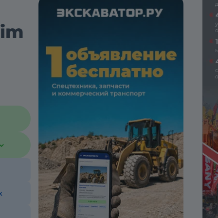
lim
к