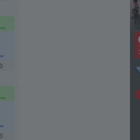
с
ена
ок
с
ена
ок