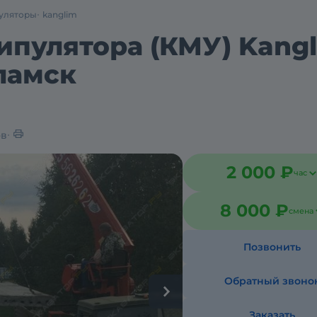
уляторы
kanglim
ипулятора (КМУ) Kang
оламск
ов
2 000 ₽
час
8 000 ₽
смена
Позвонить
Обратный звоно
Заказать