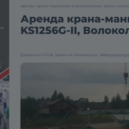
Аренда
краны подъемные в волоколамске
краны-манип
Аренда крана-ман
KS1256G-II, Волок
просмотр
Добавлено 01.11.18
Давно не обновлялось
966