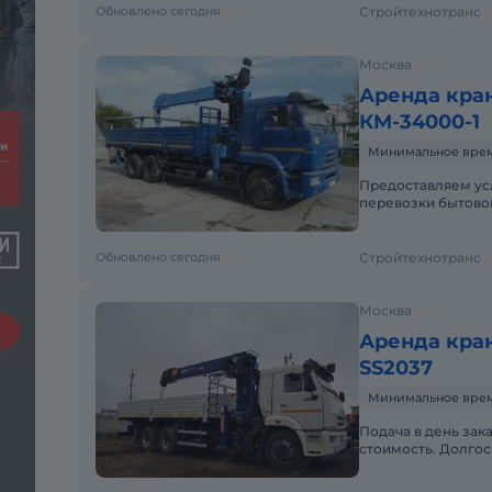
Обновлено сегодня
Стройтехнотранс
Москва
Аренда кра
КМ-34000-1
Минимальное время 
Предоставляем ус
перевозки бытовок
Пакет отчетных до
Обновлено сегодня
Стройтехнотранс
Москва
Аренда кра
SS2037
Минимальное время 
Подача в день зак
стоимость. Долгос
малой наработкой.