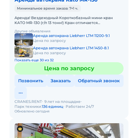
Минимальное время заказа: 7+1 ч.
Аренда! Вездеходный Короткобазный мини-кран
KATO MR-130 (г/п 13 тонн!) Кран отличается
исключительной компактностью и проходимостью.
Другие объявления
Технические характеристик
Аренда автокрана Liebherr LTM 11200-9.1
Цена по запросу
Аренда автокрана Liebherr LTM 1450-8.1
Цена по запросу
Показать еще 30 из 32
Цена по запросу
Позвонить
Заказать
Обратный звонок
CRANES.RENT
9 лет на площадке
Парк техники:
136 единиц
Работаем 24/7
Обновлено сегодня