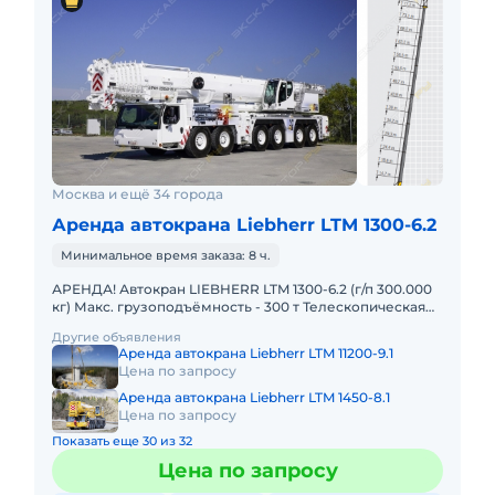
Москва и ещё 34 города
Аренда автокрана Liebherr LTM 1300-6.2
Минимальное время заказа: 8 ч.
АРЕНДА! Автокран LIEBHERR LTM 1300-6.2 (г/п 300.000
кг) Макс. грузоподъёмность - 300 т Телескопическая
стрела - 78 м Макс. высота подъёма - 114 м Макс. выл
Другие объявления
Аренда автокрана Liebherr LTM 11200-9.1
Цена по запросу
Аренда автокрана Liebherr LTM 1450-8.1
Цена по запросу
Показать еще 30 из 32
Цена по запросу