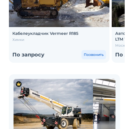
Кабелеукладчик Vermeer R185
Авток
LTM 112
Химки
Москва
По запросу
По з
Позвонить