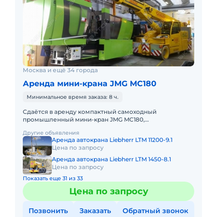
Москва и ещё 34 города
Аренда мини-крана JMG MC180
Минимальное время заказа: 8 ч.
Сдаётся в аренду компактный самоходный
промышленный мини-кран JMG MC180,
Грузоподъемность 18000 кг, Высота подъема груза 12
Другие объявления
м, Горизонтальный вылет стрелы
Аренда автокрана Liebherr LTM 11200-9.1
Цена по запросу
Аренда автокрана Liebherr LTM 1450-8.1
Цена по запросу
Показать еще 31 из 33
Цена по запросу
Позвонить
Заказать
Обратный звонок