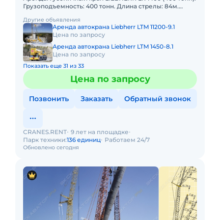
Грузоподъемность: 400 тонн. Длина стрелы: 84м.
Длина гуська: 77м. В наличии! Полный комплект
Другие объявления
документ
Аренда автокрана Liebherr LTM 11200-9.1
Цена по запросу
Аренда автокрана Liebherr LTM 1450-8.1
Цена по запросу
Показать еще 31 из 33
Цена по запросу
Позвонить
Заказать
Обратный звонок
CRANES.RENT
9 лет на площадке
Парк техники:
136 единиц
Работаем 24/7
Обновлено сегодня