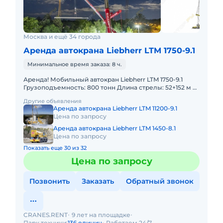
Москва и ещё 34 города
Аренда автокрана Liebherr LTM 1750-9.1
Минимальное время заказа: 8 ч.
Аренда! Мобильный автокран Liebherr LTM 1750-9.1
Грузоподъемность: 800 тонн Длина стрелы: 52+152 м В
наличии! Полный комплект документов:
Другие объявления
Свидетельство о ре
Аренда автокрана Liebherr LTM 11200-9.1
Цена по запросу
Аренда автокрана Liebherr LTM 1450-8.1
Цена по запросу
Показать еще 30 из 32
Цена по запросу
Позвонить
Заказать
Обратный звонок
CRANES.RENT
9 лет на площадке
Парк техники:
136 единиц
Работаем 24/7