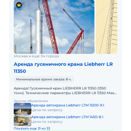
Москва и ещё 34 города
Аренда гусеничного крана Liebherr LR
11350
Минимальное время заказа: 8 ч.
Аренда! Гусеничный кран LIEBHERR LR 11350 (1350
тонн). Технические параметры LIEBHERR LR 11350 Макс.
грузоподъёмность: 1350 т Макс. высота подъёма: 220 м
Другие объявления
Макс.
Аренда автокрана Liebherr LTM 11200-9.1
Цена по запросу
Аренда автокрана Liebherr LTM 1450-8.1
Цена по запросу
Показать еще 31 из 33