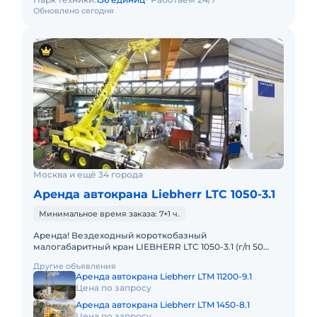
Обновлено сегодня
Москва и ещё 34 города
Аренда автокрана Liebherr LTC 1050-3.1
Минимальное время заказа: 7+1 ч.
Аренда! Вездеходный короткобазный
малогабаритный кран LIEBHERR LTC 1050-3.1 (г/п 50
тонн!) Кран отличается исключительной
Другие объявления
маневренностью и проходимостью по бе
Аренда автокрана Liebherr LTM 11200-9.1
Цена по запросу
Аренда автокрана Liebherr LTM 1450-8.1
Цена по запросу