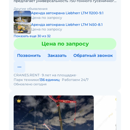
предлагает универсальность 750-тонного гусеничного
крана в сочетании с мобильностью быстроходного
Другие объявления
автокрана. LIEBHER
Аренда автокрана Liebherr LTM 11200-9.1
Цена по запросу
Аренда автокрана Liebherr LTM 1450-8.1
Цена по запросу
Показать еще 30 из 32
Цена по запросу
Позвонить
Заказать
Обратный звонок
CRANES.RENT
9 лет на площадке
Парк техники:
136 единиц
Работаем 24/7
Обновлено сегодня