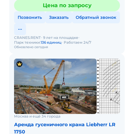
Цена по запросу
Позвонить
Заказать
Обратный звонок
CRANES.RENT
9 лет на площадке
Парк техники:
136 единиц
Работаем 24/7
Обновлено сегодня
Москва и ещё 34 города
Аренда гусеничного крана Liebherr LR
1750