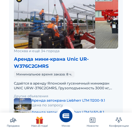
Москва и ещё 34 города
Аренда мини-крана Unic UR-
W376C2GMRS
Минимальное время заказа: 8 ч.
Сдаётся в аренду Японский гусеничный миникран
UNIC URW-376C2GMRS, Грузоподъемность 3000 кг,
вылет стрелы 15 м. Габариты в сложенном положении:
Другие объявления
Ширина – 130 см.;
Аренда автокрана Liebherr LTM 11200-9.1
Цена по запросу
Аренда автокрана Liebherr LTM 1450-8.1
Цена по запросу
Показать еще 31 из 33
Продажа
Нам 23 года!
Меню
Новости
Конференции
Цена по запросу