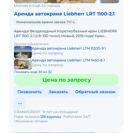
Москва и ещё 34 города
Аренда автокрана Liebherr LRT 1100-2.1
Минимальное время заказа: 7+1 ч.
Аренда! Вездеходный Короткобазный кран LIEBHERR
LRT 1100-2.1 (г/п 100 тонн!) Новый, 2019 года! Кран
отличается исключительной проходимостью по
Другие объявления
бездорожью. Тех
Аренда автокрана Liebherr LTM 11200-9.1
Цена по запросу
Аренда автокрана Liebherr LTM 1450-8.1
Цена по запросу
Показать еще 30 из 32
Цена по запросу
Позвонить
Заказать
Обратный звонок
CRANES.RENT
9 лет на площадке
Парк техники:
136 единиц
Работаем 24/7
Обновлено сегодня