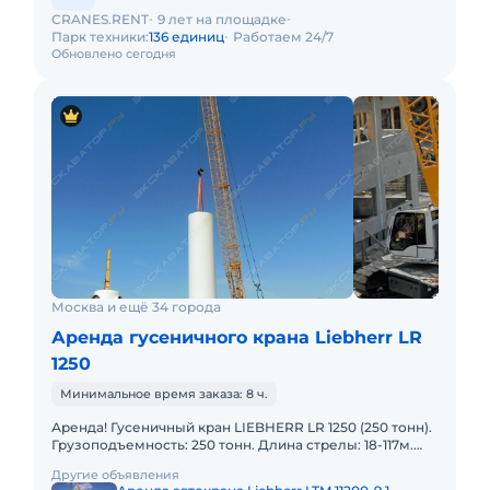
CRANES.RENT
9 лет на площадке
Парк техники:
136 единиц
Работаем 24/7
Обновлено сегодня
Москва и ещё 34 города
Аренда гусеничного крана Liebherr LR
1250
Минимальное время заказа: 8 ч.
Аренда! Гусеничный кран LIEBHERR LR 1250 (250 тонн).
Грузоподъемность: 250 тонн. Длина стрелы: 18-117м.
Длина гуська: 24-95м. В наличии! Полный комплект д
Другие объявления