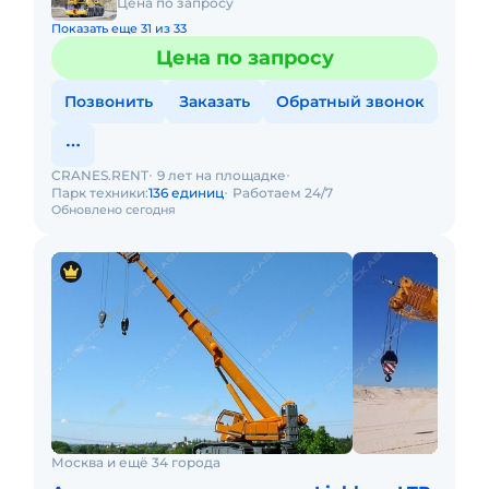
Цена по запросу
Показать еще 31 из 33
Цена по запросу
Позвонить
Заказать
Обратный звонок
CRANES.RENT
9 лет на площадке
Парк техники:
136 единиц
Работаем 24/7
Обновлено сегодня
Москва и ещё 34 города