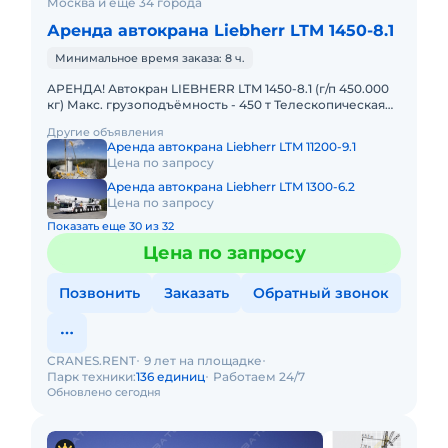
Москва и ещё 34 города
Аренда автокрана Liebherr LTM 1450-8.1
Минимальное время заказа: 8 ч.
АРЕНДА! Автокран LIEBHERR LTM 1450-8.1 (г/п 450.000
кг) Макс. грузоподъёмность - 450 т Телескопическая
стрела - 85 м Макс. высота подъёма - 132 м Макс. выл
Другие объявления
Аренда автокрана Liebherr LTM 11200-9.1
Цена по запросу
Аренда автокрана Liebherr LTM 1300-6.2
Цена по запросу
Показать еще 30 из 32
Цена по запросу
Позвонить
Заказать
Обратный звонок
CRANES.RENT
9 лет на площадке
Парк техники:
136 единиц
Работаем 24/7
Обновлено сегодня