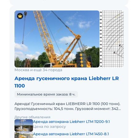
Москва и ещё 34 города
Аренда гусеничного крана Liebherr LR
1100
Минимальное время заказа: 8 ч.
Аренда! Гусеничный кран LIEBHERR LR 1100 (100 тонн).
Грузоподъемность: 104,5 тонн. Грузовой момент: 342
тм Длина стрелы: 83м. В наличии! Полный комплект д
Другие объявления
Аренда автокрана Liebherr LTM 11200-9.1
Цена по запросу
Аренда автокрана Liebherr LTM 1450-8.1