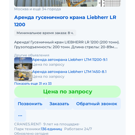
Москва и ещё 34 города
Аренда гусеничного крана Liebherr LR
1200
Минимальное время заказа: 8 ч.
Аренда! Гусеничный кран LIEBHERR LR 1200 (200 тонн).
Грузоподъемность: 200 тонн. Длина стрелы: 20-89м.
Длина гуська: 26-26м. В наличии! Полный комплект до
Другие объявления
Аренда автокрана Liebherr LTM 11200-9.1
Цена по запросу
Аренда автокрана Liebherr LTM 1450-8.1
Цена по запросу
Показать еще 31 из 33
Цена по запросу
Позвонить
Заказать
Обратный звонок
CRANES.RENT
9 лет на площадке
Парк техники:
136 единиц
Работаем 24/7
Обновлено сегодня