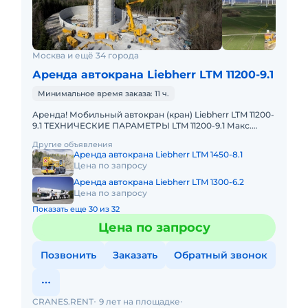
Москва и ещё 34 города
Аренда автокрана Liebherr LTM 11200-9.1
Минимальное время заказа: 11 ч.
Аренда! Мобильный автокран (кран) Liebherr LTM 11200-
9.1 ТЕХНИЧЕСКИЕ ПАРАМЕТРЫ LTM 11200-9.1 Макс.
грузоподъёмность: 1200 т Телескопическая стрела: 100
Другие объявления
м Макс.
Аренда автокрана Liebherr LTM 1450-8.1
Цена по запросу
Аренда автокрана Liebherr LTM 1300-6.2
Цена по запросу
Показать еще 30 из 32
Цена по запросу
Позвонить
Заказать
Обратный звонок
CRANES.RENT
9 лет на площадке