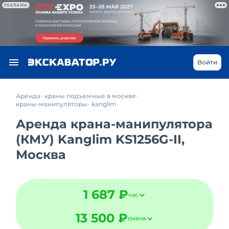
РЕКЛАМА
Войти
Аренда
краны подъемные в москве
краны-манипуляторы
kanglim
Аренда крана-манипулятора
(КМУ) Kanglim KS1256G-II,
Москва
1 687 ₽
час
13 500 ₽
смена