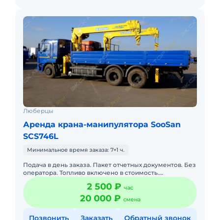
Люберцы
Аренда крана-манипулятора SooSan
SCS746L
Минимальное время заказа: 7+1 ч.
Подача в день заказа. Пакет отчетных документов. Без
оператора. Топливо включено в стоимость.
Долгосрочная аренда. Краткосрочная аренда. Техника
2 500 ₽
час
с малой наработ
20 000 ₽
смена
Позвонить
Заказать
Обратный звонок