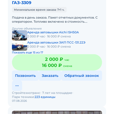
ГАЗ-3309
Минимальное время заказа: 7+1 ч.
Подача в день заказа. Пакет отчетных документов. С
оператором. Топливо включено в стоимость.
Долгосрочная аренда. Краткосрочная аренда. Техника
Другие объявления
с малой наработк
Аренда автовышки Aichi ISH50A
2 000 ₽ час
16 000 ₽ смена
Аренда автовышки ЗИЛ ПСС-131.22Э
2 000 ₽ час
16 000 ₽ смена
Показать еще 15 из 17
2 000 ₽
час
16 000 ₽
смена
Позвонить
Заказать
Обратный звонок
Стройтехнотранс
7 лет на площадке
Парк техники:
223 единицы
07.08.2026