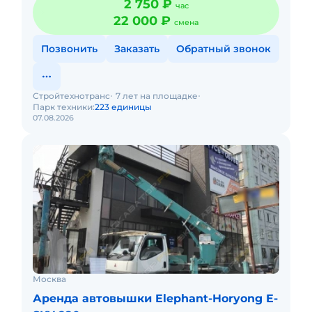
2 750 ₽
час
22 000 ₽
смена
Позвонить
Заказать
Обратный звонок
Стройтехнотранс
7 лет на площадке
Парк техники:
223 единицы
07.08.2026
Москва
Аренда автовышки Elephant-Horyong E-