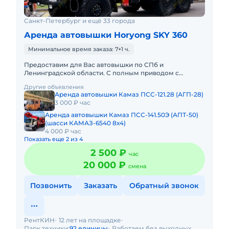
Санкт-Петербург и ещё 33 города
Аренда автовышки Horyong SKY 360
Минимальное время заказа: 7+1 ч.
Предоставим для Вас автовышки по СПб и
Ленинградской области. С полным приводом с
управлением в люльке. С телескопической стрелой:
Другие объявления
12, 15, 18, 22, 30, 23, 35, 4
Аренда автовышки Камаз ПСС-121.28 (АГП-28)
3 000 ₽ час
Аренда автовышки Камаз ПСС-141.50Э (АПТ-50)
(шасси КАМАЗ-6540 8х4)
4 000 ₽ час
Показать еще 2 из 4
2 500 ₽
час
20 000 ₽
смена
Позвонить
Заказать
Обратный звонок
РентКИН
12 лет на площадке
Парк техники:
92 единицы
Работаем без выходных