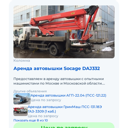
Коломна
Аренда автовышки Socage DAJ332
Предоставляем в аренду автовышки с опытными
машинистами по Москве и Московской области.
Любой вид аренды. Долгосрочный, краткосрочный
Другие объявления
(почасовой, посменный) При
Аренда автовышки АГП-22.04 (ПСС-121.22)
Цена по запросу
Аренда автовышки ГринМаш ПСС-131.18Э
ГАЗ-3309 (1 каб.)
Цена по запросу
Показать еще 8 из 10