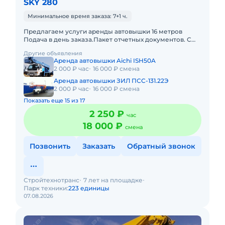
SKY 280
Минимальное время заказа: 7+1 ч.
Предлагаем услуги аренды автовышки 16 метров
Подача в день заказа.Пакет отчетных документов. С
оператором.Топливо включено в
Другие объявления
стоимость.Долгосрочная аренда. Крат
Аренда автовышки Aichi ISH50A
2 000 ₽ час
16 000 ₽ смена
Аренда автовышки ЗИЛ ПСС-131.22Э
2 000 ₽ час
16 000 ₽ смена
Показать еще 15 из 17
2 250 ₽
час
18 000 ₽
смена
Позвонить
Заказать
Обратный звонок
Стройтехнотранс
7 лет на площадке
Парк техники:
223 единицы
07.08.2026