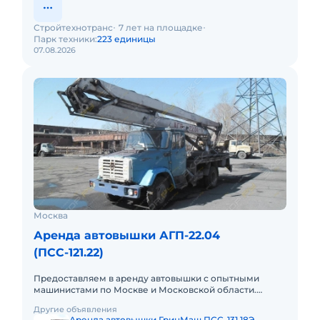
Стройтехнотранс
7 лет на площадке
Парк техники:
223 единицы
07.08.2026
Москва
Аренда автовышки АГП-22.04
(ПСС-121.22)
Предоставляем в аренду автовышки с опытными
машинистами по Москве и Московской области.
Любой вид аренды. Долгосрочный, краткосрочный
Другие объявления
(почасовой, посменный) При
Аренда автовышки ГринМаш ПСС-131.18Э