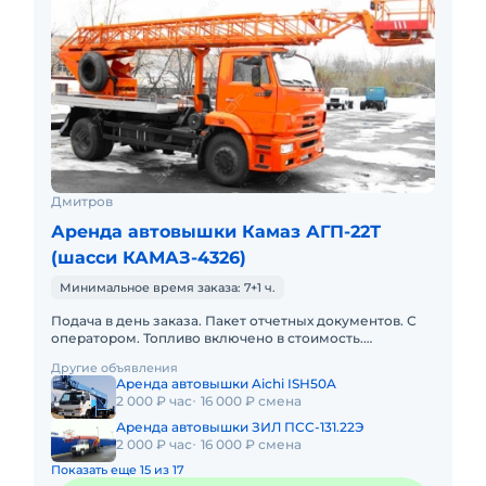
Дмитров
Аренда автовышки Камаз АГП-22Т
(шасси КАМАЗ-4326)
Минимальное время заказа: 7+1 ч.
Подача в день заказа. Пакет отчетных документов. С
оператором. Топливо включено в стоимость.
Долгосрочная аренда. Краткосрочная аренда. Техника
Другие объявления
с малой наработк
Аренда автовышки Aichi ISH50A
2 000 ₽ час
16 000 ₽ смена
Аренда автовышки ЗИЛ ПСС-131.22Э
2 000 ₽ час
16 000 ₽ смена
Показать еще 15 из 17