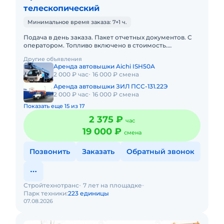
телескопический
Минимальное время заказа: 7+1 ч.
Подача в день заказа. Пакет отчетных документов. С
оператором. Топливо включено в стоимость.
Долгосрочная аренда. Краткосрочная аренда. Техника
Другие объявления
с малой наработк
Аренда автовышки Aichi ISH50A
2 000 ₽ час
16 000 ₽ смена
Аренда автовышки ЗИЛ ПСС-131.22Э
2 000 ₽ час
16 000 ₽ смена
Показать еще 15 из 17
2 375 ₽
час
19 000 ₽
смена
Позвонить
Заказать
Обратный звонок
Стройтехнотранс
7 лет на площадке
Парк техники:
223 единицы
07.08.2026