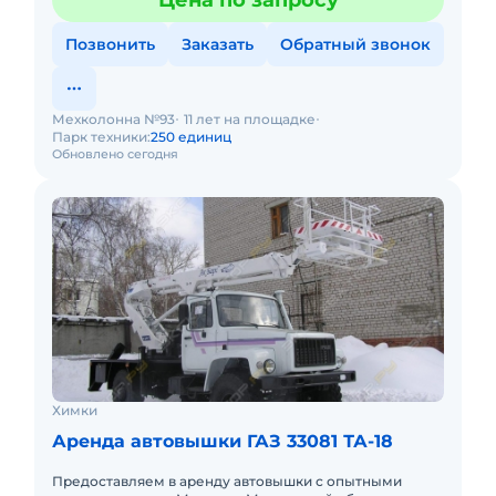
Цена по запросу
Позвонить
Заказать
Обратный звонок
Мехколонна №93
11 лет на площадке
Парк техники:
250 единиц
Обновлено сегодня
Химки
Аренда автовышки ГАЗ 33081 ТА-18
Предоставляем в аренду автовышки с опытными