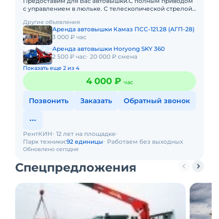
Предоставим для Вас автовышки.С полным приводом
с управлением в люльке. С телескопической стрелой:
12, 15, 18, 22, 30, 23, 35, 40, 45, 50, 55, 60 и 65 метров. Н
Другие объявления
Аренда автовышки Камаз ПСС-121.28 (АГП-28)
3 000 ₽ час
Аренда автовышки Horyong SKY 360
2 500 ₽ час
20 000 ₽ смена
Показать еще 2 из 4
4 000 ₽
час
Позвонить
Заказать
Обратный звонок
РентКИН
12 лет на площадке
Парк техники:
92 единицы
Работаем без выходных
Обновлено сегодня
Спецпредложения