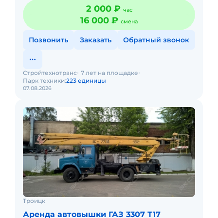
2 000 ₽
час
16 000 ₽
смена
Позвонить
Заказать
Обратный звонок
Стройтехнотранс
7 лет на площадке
Парк техники:
223 единицы
07.08.2026
Троицк
Аренда автовышки ГАЗ 3307 Т17