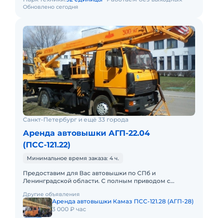
Обновлено сегодня
Санкт-Петербург и ещё 33 города
Аренда автовышки АГП-22.04
(ПСС-121.22)
Минимальное время заказа: 4 ч.
Предоставим для Вас автовышки по СПб и
Ленинградской области. С полным приводом с
управлением в люльке. С телескопической стрелой:
Другие объявления
12, 15, 18, 22, 30, 23, 35, 4
Аренда автовышки Камаз ПСС-121.28 (АГП-28)
3 000 ₽ час