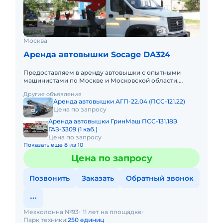
Москва
Аренда автовышки Socage DA324
Предоставляем в аренду автовышки с опытными
машинистами по Москве и Московской области.
Любой вид аренды. Долгосрочный, краткосрочный
Другие объявления
(почасовой, посменный) При
Аренда автовышки АГП-22.04 (ПСС-121.22)
Цена по запросу
Аренда автовышки ГринМаш ПСС-131.18Э
ГАЗ-3309 (1 каб.)
Цена по запросу
Показать еще 8 из 10
Цена по запросу
Позвонить
Заказать
Обратный звонок
Мехколонна №93
11 лет на площадке
Парк техники:
250 единиц