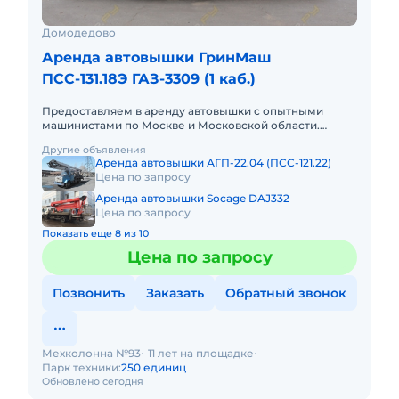
Домодедово
Аренда автовышки ГринМаш
ПСС-131.18Э ГАЗ-3309 (1 каб.)
Предоставляем в аренду автовышки с опытными
машинистами по Москве и Московской области.
Любой вид аренды. Долгосрочный, краткосрочный
Другие объявления
(почасовой, посменный) При
Аренда автовышки АГП-22.04 (ПСС-121.22)
Цена по запросу
Аренда автовышки Socage DAJ332
Цена по запросу
Показать еще 8 из 10
Цена по запросу
Позвонить
Заказать
Обратный звонок
Мехколонна №93
11 лет на площадке
Парк техники:
250 единиц
Обновлено сегодня