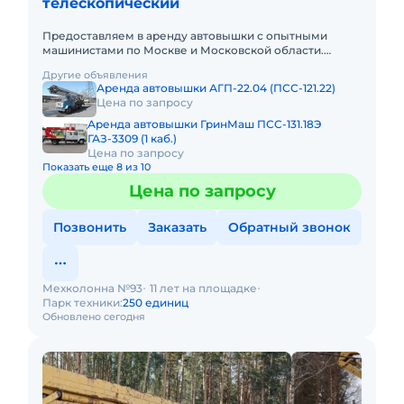
телескопический
Предоставляем в аренду автовышки с опытными
машинистами по Москве и Московской области.
Любой вид аренды. Долгосрочный, краткосрочный
Другие объявления
(почасовой, посменный) При
Аренда автовышки АГП-22.04 (ПСС-121.22)
Цена по запросу
Аренда автовышки ГринМаш ПСС-131.18Э
ГАЗ-3309 (1 каб.)
Цена по запросу
Показать еще 8 из 10
Цена по запросу
Позвонить
Заказать
Обратный звонок
Мехколонна №93
11 лет на площадке
Парк техники:
250 единиц
Обновлено сегодня