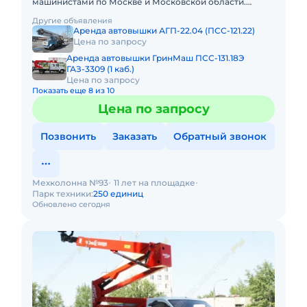
машинистами по Москве и Московской области.
Любой вид аренды. Долгосрочный, краткосрочный
Другие объявления
(почасовой, посменный) При
Аренда автовышки АГП-22.04 (ПСС-121.22)
Цена по запросу
Аренда автовышки ГринМаш ПСС-131.18Э
ГАЗ-3309 (1 каб.)
Цена по запросу
Показать еще 8 из 10
Цена по запросу
Позвонить
Заказать
Обратный звонок
Мехколонна №93
11 лет на площадке
Парк техники:
250 единиц
Обновлено сегодня