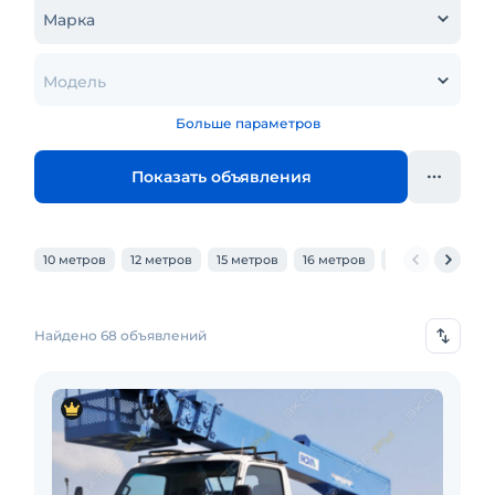
Марка
Модель
Больше параметров
Показать объявления
10 метров
12 метров
15 метров
16 метров
18 метров
20
Найдено 68 объявлений