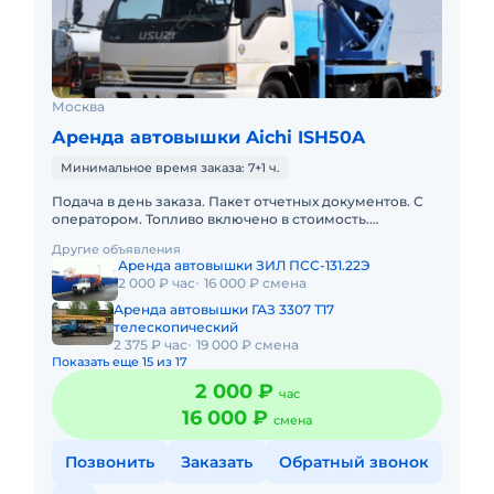
Москва
Аренда автовышки Aichi ISH50A
Минимальное время заказа: 7+1 ч.
Подача в день заказа. Пакет отчетных документов. С
оператором. Топливо включено в стоимость.
Долгосрочная аренда. Краткосрочная аренда. Техника
Другие объявления
с малой наработк
Аренда автовышки ЗИЛ ПСС-131.22Э
2 000 ₽ час
16 000 ₽ смена
Аренда автовышки ГАЗ 3307 Т17
телескопический
2 375 ₽ час
19 000 ₽ смена
Показать еще 15 из 17
2 000 ₽
час
16 000 ₽
смена
Позвонить
Заказать
Обратный звонок