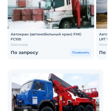
Автокран (автомобильный кран) FMG
Авток
FC100
LRT 110
Краснодар
Москва
По запросу
По з
Позвонить