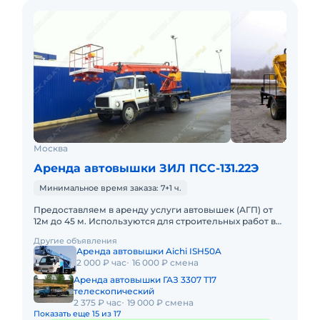
Москва
Аренда автовышки ЗИЛ ПСС-131.22Э
Минимальное время заказа: 7+1 ч.
Предоставляем в аренду услуги автовышек (АГП) от
12м до 45 м. Используются для строительных работ в
условиях плотной городской застройки так же в
Другие объявления
удаленных насе
Аренда автовышки Aichi ISH50A
2 000 ₽ час
16 000 ₽ смена
Аренда автовышки ГАЗ 3307 Т17
телескопический
2 375 ₽ час
19 000 ₽ смена
Показать еще 15 из 17