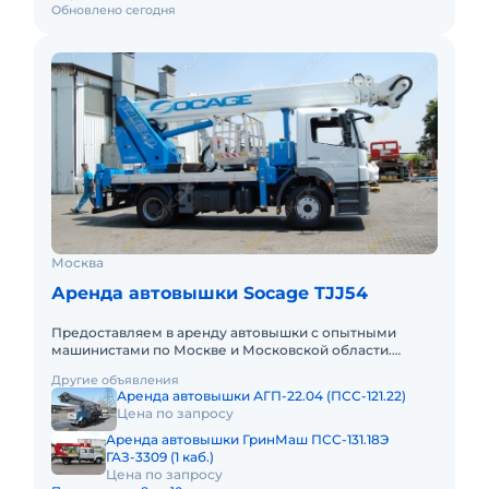
Обновлено сегодня
Москва
Аренда автовышки Socage TJJ54
Предоставляем в аренду автовышки с опытными
машинистами по Москве и Московской области.
Любой вид аренды. Долгосрочный, краткосрочный
Другие объявления
(почасовой, посменный). Пр
Аренда автовышки АГП-22.04 (ПСС-121.22)
Цена по запросу
Аренда автовышки ГринМаш ПСС-131.18Э
ГАЗ-3309 (1 каб.)
Цена по запросу