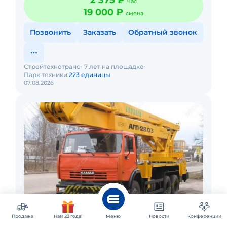
2 375 ₽
час
19 000 ₽
смена
Позвонить
Заказать
Обратный звонок
Стройтехнотранс
7 лет на площадке
Парк техники:
223 единицы
07.08.2026
Москва
Аренда автовышки АГП-22.04
Продажа
Нам 23 года!
Меню
Новости
Конференции
(ПСС-121.22)