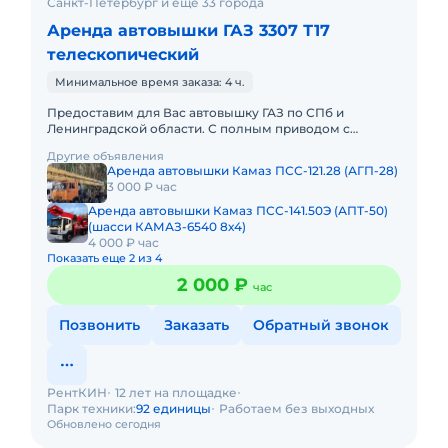
Санкт-Петербург и ещё 33 города
Аренда автовышки ГАЗ 3307 Т17
телескопический
Минимальное время заказа: 4 ч.
Предоставим для Вас автовышку ГАЗ по СПб и
Ленинградской области. С полным приводом с
управлением в люльке. С телескопической стрелой:
Другие объявления
12, 15, 18, 22, 30, 23, 3
Аренда автовышки Камаз ПСС-121.28 (АГП-28)
3 000 ₽ час
Аренда автовышки Камаз ПСС-141.50Э (АПТ-50)
(шасси КАМАЗ-6540 8х4)
4 000 ₽ час
Показать еще 2 из 4
2 000 ₽
час
Позвонить
Заказать
Обратный звонок
РентКИН
12 лет на площадке
Парк техники:
92 единицы
Работаем без выходных
Обновлено сегодня