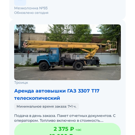
Мехколонна №93
Обновлено сегодня
Троицк
Аренда автовышки ГАЗ 3307 Т17
телескопический
Минимальное время заказа: 7+1 ч.
Подача в день заказа. Пакет отчетных документов. С
оператором. Топливо включено в стоимость.
Долгосрочная аренда. Краткосрочная аренда. Техника
2 375 ₽
час
с малой наработк