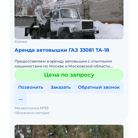
Химки
Аренда автовышки ГАЗ 33081 ТА-18
Предоставляем в аренду автовышки с опытными
машинистами по Москве и Московской области.
Любой вид аренды. Долгосрочный, краткосрочный
Цена по запросу
(почасовой, посменный) При
Позвонить
Заказать
Обратный звонок
Мехколонна №93
Обновлено сегодня