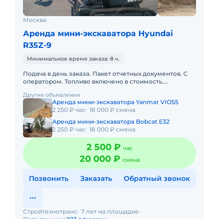
Москва
Аренда мини-экскаватора Hyundai
R35Z-9
Минимальное время заказа: 8 ч.
Подача в день заказа. Пакет отчетных документов. С
оператором. Топливо включено в стоимость.
Долгосрочная аренда. Краткосрочная аренда.Наша
Другие объявления
компания предлагает
Аренда мини-экскаватора Yanmar VIO55
2 250 ₽ час
18 000 ₽ смена
Аренда мини-экскаватора Bobcat E32
2 250 ₽ час
18 000 ₽ смена
2 500 ₽
час
20 000 ₽
смена
Позвонить
Заказать
Обратный звонок
Стройтехнотранс
7 лет на площадке