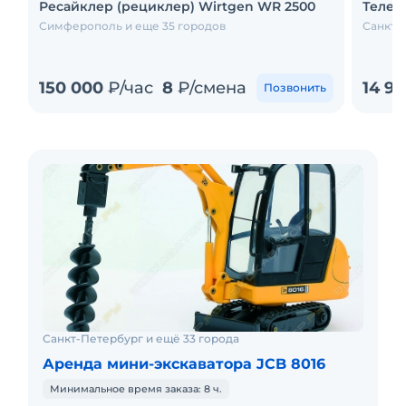
Ресайклер (рециклер) Wirtgen WR 2500
Телес
Симферополь и еще 35 городов
Санкт-
150 000
₽/час
8
₽/смена
14 9
Позвонить
Санкт-Петербург и ещё 33 города
Аренда мини-экскаватора JCB 8016
Минимальное время заказа: 8 ч.