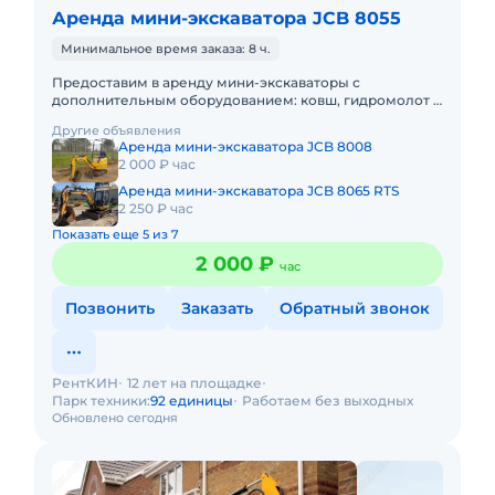
Аренда мини-экскаватора JCB 8055
Минимальное время заказа: 8 ч.
Предоставим в аренду мини-экскаваторы с
дополнительным оборудованием: ковш, гидромолот и
бур. Минимальный заказ спецтехники - одна смена, 7
Другие объявления
часов работы + 1 час
Аренда мини-экскаватора JCB 8008
2 000 ₽ час
Аренда мини-экскаватора JCB 8065 RTS
2 250 ₽ час
Показать еще 5 из 7
2 000 ₽
час
Позвонить
Заказать
Обратный звонок
РентКИН
12 лет на площадке
Парк техники:
92 единицы
Работаем без выходных
Обновлено сегодня