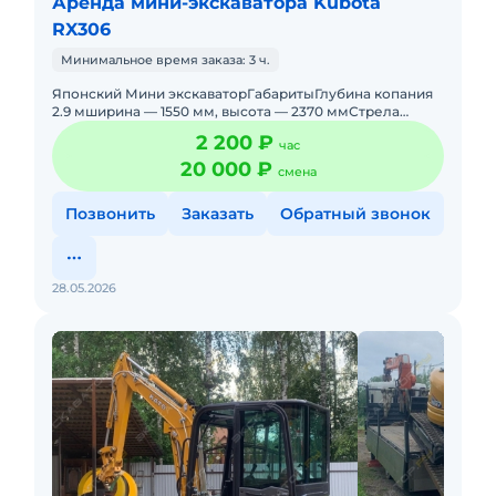
Аренда мини-экскаватора Kubota
RX306
Минимальное время заказа: 3 ч.
Японский Мини экскаваторГабаритыГлубина копания
2.9 мширина — 1550 мм, высота — 2370 ммСтрела
Робот позволяет работать
2 200 ₽
час
20 000 ₽
смена
Позвонить
Заказать
Обратный звонок
28.05.2026