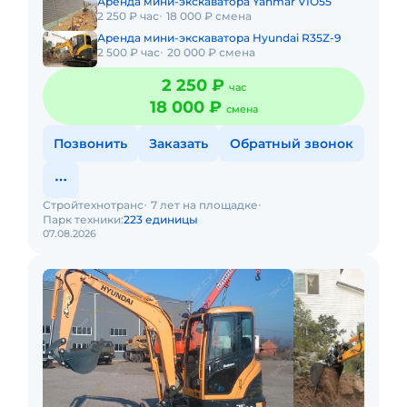
Аренда мини-экскаватора Yanmar VIO55
2 250 ₽ час
18 000 ₽ смена
Аренда мини-экскаватора Hyundai R35Z-9
2 500 ₽ час
20 000 ₽ смена
2 250 ₽
час
18 000 ₽
смена
Позвонить
Заказать
Обратный звонок
Стройтехнотранс
7 лет на площадке
Парк техники:
223 единицы
07.08.2026