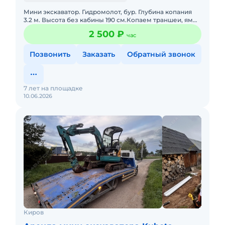
Мини экскаватор. Гидромолот, бур. Глубина копания
3.2 м. Высота без кабины 190 см.Копаем траншеи, ямы,
бассейны. Можем копать можем и не копать. Доставка
2 500 ₽
час
оплачи
Позвонить
Заказать
Обратный звонок
7 лет на площадке
10.06.2026
Киров