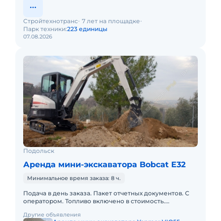
Стройтехнотранс
7 лет на площадке
Парк техники:
223 единицы
07.08.2026
Подольск
Аренда мини-экскаватора Bobcat E32
Минимальное время заказа: 8 ч.
Подача в день заказа. Пакет отчетных документов. С
оператором. Топливо включено в стоимость.
Долгосрочная аренда. Краткосрочная аренда. Техника
Другие объявления
с малой наработк