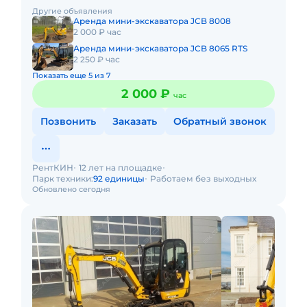
бур. Минимальный заказ спецтехники - одна смена, 7
Другие объявления
часов работы + 1 час
Аренда мини-экскаватора JCB 8008
2 000 ₽ час
Аренда мини-экскаватора JCB 8065 RTS
2 250 ₽ час
Показать еще 5 из 7
2 000 ₽
час
Позвонить
Заказать
Обратный звонок
РентКИН
12 лет на площадке
Парк техники:
92 единицы
Работаем без выходных
Обновлено сегодня