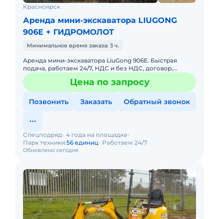
Красноярск
Аренда мини-экскаватора LIUGONG
906E + ГИДРОМОЛОТ
Минимальное время заказа: 3 ч.
Аренда мини-экскаватора LiuGong 906E. Быстрая
подача, работаем 24/7, НДС и без НДС, договор,
закрывающие документы. АРЕНДА МИНИ-
Цена по запросу
ЭКСКАВАТОРА LIUGONG 906EПредост
Позвонить
Заказать
Обратный звонок
Спецподряд
4 года на площадке
Парк техники:
56 единиц
Работаем 24/7
Обновлено сегодня