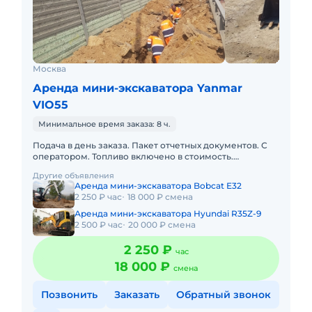
Москва
Аренда мини-экскаватора Yanmar
VIO55
Минимальное время заказа: 8 ч.
Подача в день заказа. Пакет отчетных документов. С
оператором. Топливо включено в стоимость.
Краткосрочная аренда. Долгосрочная аренда. Сейчас
Другие объявления
свободна.
Аренда мини-экскаватора Bobcat E32
2 250 ₽ час
18 000 ₽ смена
Аренда мини-экскаватора Hyundai R35Z-9
2 500 ₽ час
20 000 ₽ смена
2 250 ₽
час
18 000 ₽
смена
Позвонить
Заказать
Обратный звонок