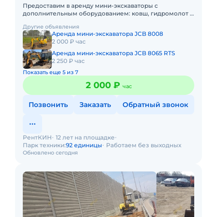
Предоставим в аренду мини-экскаваторы с
дополнительным оборудованием: ковш, гидромолот и
бур. Минимальный заказ спецтехники - одна смена, 7
Другие объявления
часов работы + 1 час
Аренда мини-экскаватора JCB 8008
2 000 ₽ час
Аренда мини-экскаватора JCB 8065 RTS
2 250 ₽ час
Показать еще 5 из 7
2 000 ₽
час
Позвонить
Заказать
Обратный звонок
РентКИН
12 лет на площадке
Парк техники:
92 единицы
Работаем без выходных
Обновлено сегодня