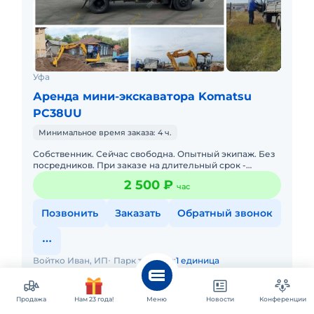
Уфа
Аренда мини-экскаватора Komatsu
PC38UU
Минимальное время заказа: 4 ч.
Собственник. Сейчас свободна. Опытный экипаж. Без
посредников. При заказе на длительный срок -
скидки. Подача в день заказа. Долгосрочная аренда.
2 500 ₽
час
Наличный и без
Позвонить
Заказать
Обратный звонок
Войтко Иван, ИП
Парк техники:
1 единица
Давно не обновлялось
Продажа
Нам 23 года!
Меню
Новости
Конференции