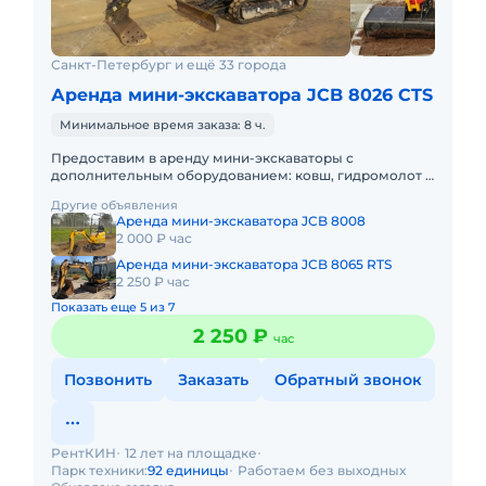
Санкт-Петербург и ещё 33 города
Аренда мини-экскаватора JCB 8026 CTS
Минимальное время заказа: 8 ч.
Предоставим в аренду мини-экскаваторы с
дополнительным оборудованием: ковш, гидромолот и
бур. Минимальный заказ спецтехники - одна смена, 7
Другие объявления
часов работы + 1 час
Аренда мини-экскаватора JCB 8008
2 000 ₽ час
Аренда мини-экскаватора JCB 8065 RTS
2 250 ₽ час
Показать еще 5 из 7
2 250 ₽
час
Позвонить
Заказать
Обратный звонок
РентКИН
12 лет на площадке
Парк техники:
92 единицы
Работаем без выходных