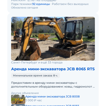
РентКИН
12 лет на площадке
Парк техники:
92 единицы
Работаем без выходных
Обновлено сегодня
Санкт-Петербург и ещё 33 города
Аренда мини-экскаватора JCB 8065 RTS
Минимальное время заказа: 8 ч.
Предоставим в аренду мини-экскаваторы с
дополнительным оборудованием: ковш, гидромолот и
бур. Минимальный заказ спецтехники - одна смена, 7
Другие объявления
часов работы + 1 час
Аренда мини-экскаватора JCB 8008
2 000 ₽ час
Аренда мини-экскаватора JCB 8055