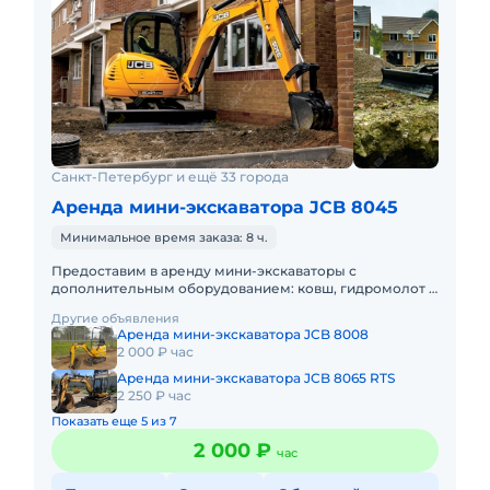
Санкт-Петербург и ещё 33 города
Аренда мини-экскаватора JCB 8045
Минимальное время заказа: 8 ч.
Предоставим в аренду мини-экскаваторы с
дополнительным оборудованием: ковш, гидромолот и
бур. Минимальный заказ спецтехники - одна смена 8ч,
Другие объявления
доставка эвакуаторо
Аренда мини-экскаватора JCB 8008
2 000 ₽ час
Аренда мини-экскаватора JCB 8065 RTS
2 250 ₽ час
Показать еще 5 из 7
2 000 ₽
час