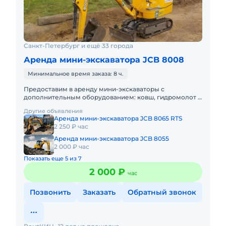
Санкт-Петербург и ещё 33 города
Аренда мини-экскаватора JCB 8008
Минимальное время заказа: 8 ч.
Предоставим в аренду мини-экскаваторы с
дополнительным оборудованием: ковш, гидромолот и
бур. Минимальный заказ спецтехники - одна смена,
Другие объявления
доставка эвакуатором о
Аренда мини-экскаватора JCB 8065 RTS
2 250 ₽ час
Аренда мини-экскаватора JCB 8055
2 000 ₽ час
Показать еще 5 из 7
2 000 ₽
час
Позвонить
Заказать
Обратный звонок