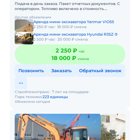
Подача в день заказа. Пакет отчетных документов. С
оператором. Топливо включено в стоимость.
Долгосрочная аренда. Краткосрочная аренда. Техника
Другие объявления
с малой наработк
Аренда мини-экскаватора Yanmar VIO55
2 250 ₽ час
18 000 ₽ смена
Аренда мини-экскаватора Hyundai R35Z-9
2 500 ₽ час
20 000 ₽ смена
2 250 ₽
час
18 000 ₽
смена
Позвонить
Заказать
Обратный звонок
Стройтехнотранс
7 лет на площадке
Парк техники:
223 единицы
Обновлено сегодня