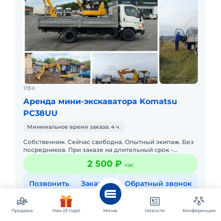
Уфа
Аренда мини-экскаватора Komatsu
PC38UU
Минимальное время заказа: 4 ч.
Собственник. Сейчас свободна. Опытный экипаж. Без
посредников. При заказе на длительный срок -
скидки. Подача в день заказа. Долгосрочная аренда.
2 500 ₽
час
Наличный и без
Позвонить
Заказать
Обратный звонок
Продажа
Нам 23 года!
Меню
Новости
Конференции
Войтко Иван, ИП
Парк техники:
1 единица