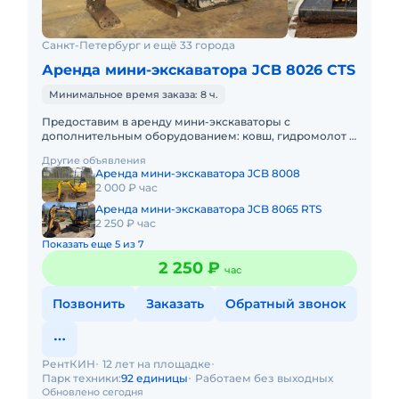
Санкт-Петербург и ещё 33 города
Аренда мини-экскаватора JCB 8026 CTS
Минимальное время заказа: 8 ч.
Предоставим в аренду мини-экскаваторы с
дополнительным оборудованием: ковш, гидромолот и
бур. Минимальный заказ спецтехники - одна смена, 7
Другие объявления
часов работы + 1 час
Аренда мини-экскаватора JCB 8008
2 000 ₽ час
Аренда мини-экскаватора JCB 8065 RTS
2 250 ₽ час
Показать еще 5 из 7
2 250 ₽
час
Позвонить
Заказать
Обратный звонок
РентКИН
12 лет на площадке
Парк техники:
92 единицы
Работаем без выходных
Обновлено сегодня