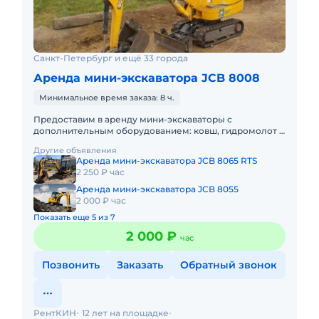
Санкт-Петербург и ещё 33 города
Аренда мини-экскаватора JCB 8008
Минимальное время заказа: 8 ч.
Предоставим в аренду мини-экскаваторы с
дополнительным оборудованием: ковш, гидромолот и
бур. Минимальный заказ спецтехники - одна смена,
Другие объявления
доставка эвакуатором о
Аренда мини-экскаватора JCB 8065 RTS
2 250 ₽ час
Аренда мини-экскаватора JCB 8055
2 000 ₽ час
Показать еще 5 из 7
2 000 ₽
час
Позвонить
Заказать
Обратный звонок
РентКИН
12 лет на площадке