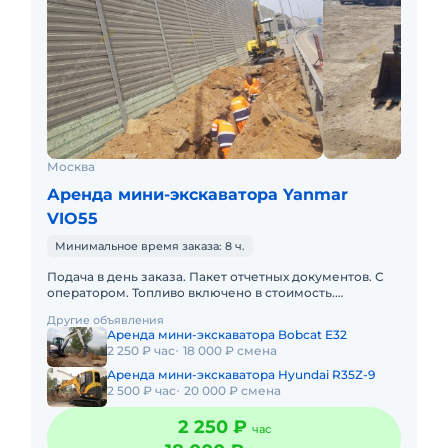
Москва
Аренда мини-экскаватора Yanmar
VIO55
Минимальное время заказа: 8 ч.
Подача в день заказа. Пакет отчетных документов. С
оператором. Топливо включено в стоимость.
Краткосрочная аренда. Долгосрочная аренда. Сейчас
Другие объявления
свободна.
Аренда мини-экскаватора Bobcat E32
2 250 ₽ час
18 000 ₽ смена
Аренда мини-экскаватора Hyundai R35Z-9
2 500 ₽ час
20 000 ₽ смена
2 250 ₽
час