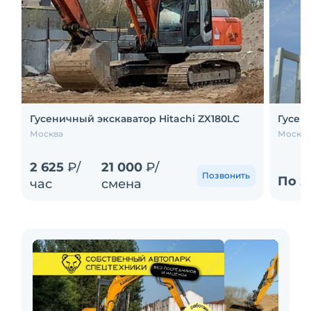
Гусеничный экскаватор Hitachi ZX180LC
Гусени
Москва
Москва
2 625
₽/
21 000
₽/
Позвонить
По з
час
смена