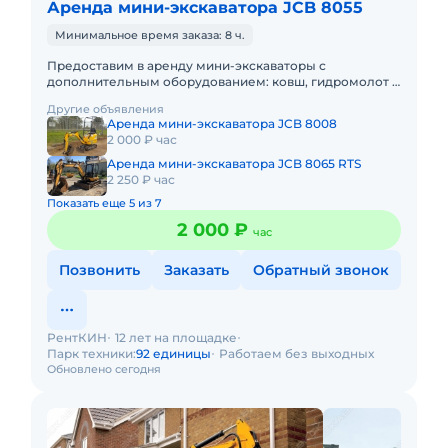
Аренда мини-экскаватора JCB 8055
Минимальное время заказа: 8 ч.
Предоставим в аренду мини-экскаваторы с
дополнительным оборудованием: ковш, гидромолот и
бур. Минимальный заказ спецтехники - одна смена, 7
Другие объявления
часов работы + 1 час
Аренда мини-экскаватора JCB 8008
2 000 ₽ час
Аренда мини-экскаватора JCB 8065 RTS
2 250 ₽ час
Показать еще 5 из 7
2 000 ₽
час
Позвонить
Заказать
Обратный звонок
РентКИН
12 лет на площадке
Парк техники:
92 единицы
Работаем без выходных
Обновлено сегодня