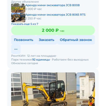
Другие объявления
часов работы + 1 час
Аренда мини-экскаватора JCB 8008
2 000 ₽ час
Аренда мини-экскаватора JCB 8065 RTS
2 250 ₽ час
Показать еще 5 из 7
2 000 ₽
час
Позвонить
Заказать
Обратный звонок
РентКИН
12 лет на площадке
Парк техники:
92 единицы
Работаем без выходных
Обновлено сегодня