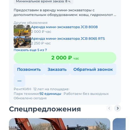
Минимальное время заказа: 8 ч.
Предоставим в аренду мини-экскаваторы с
дополнительным оборудованием: ковш, гидромолот и
бур. Минимальный заказ спецтехники - одна смена, 7
Другие объявления
часов работы + 1 час
Аренда мини-экскаватора JCB 8008
2 000 ₽ час
Аренда мини-экскаватора JCB 8065 RTS
2 250 ₽ час
Показать еще 5 из 7
2 000 ₽
час
Позвонить
Заказать
Обратный звонок
РентКИН
12 лет на площадке
Парк техники:
92 единицы
Работаем без выходных
Обновлено сегодня
Спецпредложения