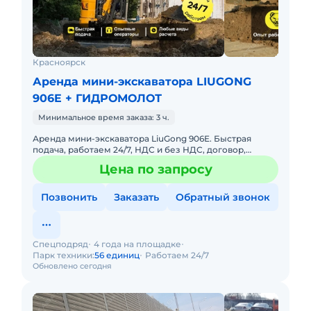
Красноярск
Аренда мини-экскаватора LIUGONG
906E + ГИДРОМОЛОТ
Минимальное время заказа: 3 ч.
Аренда мини-экскаватора LiuGong 906E. Быстрая
подача, работаем 24/7, НДС и без НДС, договор,
закрывающие документы. АРЕНДА МИНИ-
Цена по запросу
ЭКСКАВАТОРА LIUGONG 906EПредост
Позвонить
Заказать
Обратный звонок
Спецподряд
4 года на площадке
Парк техники:
56 единиц
Работаем 24/7
Обновлено сегодня