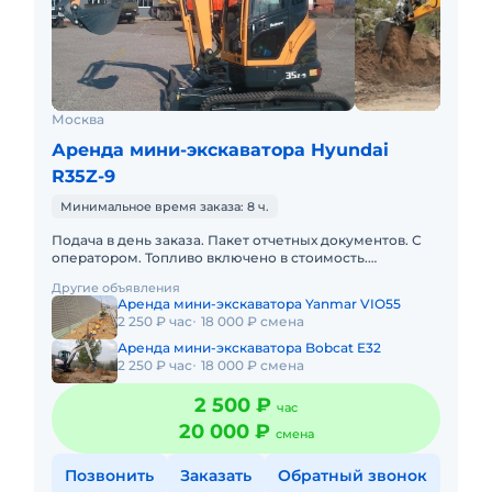
Москва
Аренда мини-экскаватора Hyundai
R35Z-9
Минимальное время заказа: 8 ч.
Подача в день заказа. Пакет отчетных документов. С
оператором. Топливо включено в стоимость.
Долгосрочная аренда. Краткосрочная аренда.Наша
Другие объявления
компания предлагает
Аренда мини-экскаватора Yanmar VIO55
2 250 ₽ час
18 000 ₽ смена
Аренда мини-экскаватора Bobcat E32
2 250 ₽ час
18 000 ₽ смена
2 500 ₽
час
20 000 ₽
смена
Позвонить
Заказать
Обратный звонок