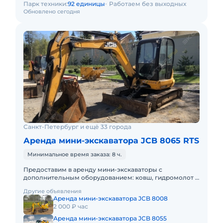
Парк техники:
92 единицы
Работаем без выходных
Обновлено сегодня
Санкт-Петербург и ещё 33 города
Аренда мини-экскаватора JCB 8065 RTS
Минимальное время заказа: 8 ч.
Предоставим в аренду мини-экскаваторы с
дополнительным оборудованием: ковш, гидромолот и
бур. Минимальный заказ спецтехники - одна смена, 7
Другие объявления
часов работы + 1 час
Аренда мини-экскаватора JCB 8008
2 000 ₽ час
Аренда мини-экскаватора JCB 8055