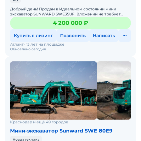
Добрый день! Продам в Идеальном состоянии мини
экскаватор SUNWARD SWE35UF. Вложений не требует
совсем, сразу в работу. Продажа от собственника с НДС! В
4 200 000 ₽
нали
Купить в лизинг
Позвонить
Написать
Атлант
13 лет на площадке
Обновлено сегодня
Краснодар и ещё 49 городов
Мини-экскаватор Sunward SWE 80E9
Новая техника