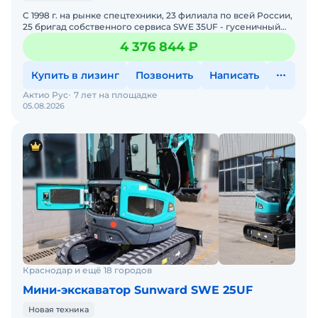
C 1998 г. на рынке спецтехники, 23 филиала по всей России,
25 бригад собственного сервиса SWE 35UF - гусеничный
мини-экскаватор SUNWARD с перемещающейся каретк
4 376 844 ₽
Купить в лизинг
Позвонить
Написать
Актио Рус
7 лет на площадке
05.08.2026
Краснодар и ещё 18 городов
Мини-экскаватор Sunward SWE 25UF
Новая техника