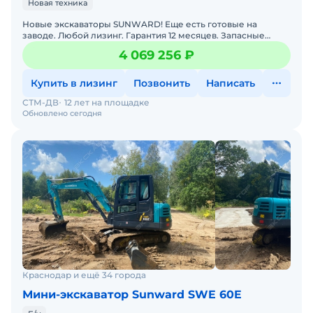
Новая техника
Новые экскаваторы SUNWARD! Еще есть готовые на
заводе. Любой лизинг. Гарантия 12 месяцев. Запасные
части в наличии. Доставка в ваш регион. Также доступны
4 069 256 ₽
под за
Купить в лизинг
Позвонить
Написать
СТМ-ДВ
12 лет на площадке
Обновлено сегодня
Краснодар и ещё 34 города
Мини-экскаватор Sunward SWE 60E