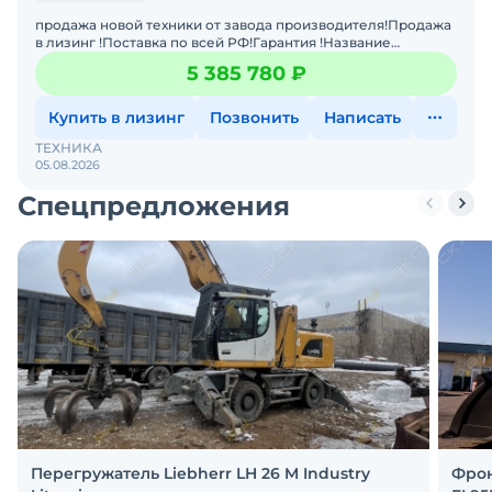
продажа новой техники от завода производителя!Продажа
в лизинг !Поставка по всей РФ!Гарантия !Название
ХарактеристикМасса: 6 000 кгСпособность преодолевать
5 385 780 ₽
подъ
Купить в лизинг
Позвонить
Написать
ТЕХНИКА
05.08.2026
Спецпредложения
Перегружатель Liebherr LH 26 M Industry
Фрон