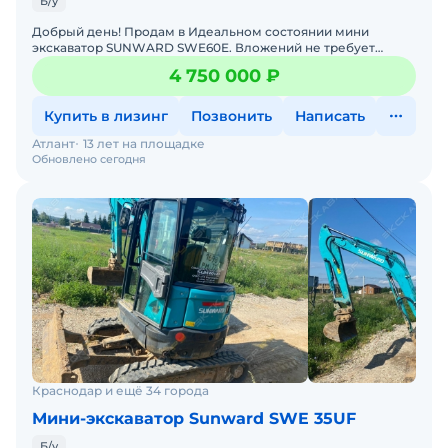
Б/у
Добрый день! Продам в Идеальном состоянии мини
экскаватор SUNWARD SWE60E. Вложений не требует
совсем, сразу в работу. Продажа от собственника с НДС! В
4 750 000 ₽
налич
Купить в лизинг
Позвонить
Написать
Атлант
13 лет на площадке
Обновлено сегодня
Краснодар и ещё 34 города
Мини-экскаватор Sunward SWE 35UF
Б/у