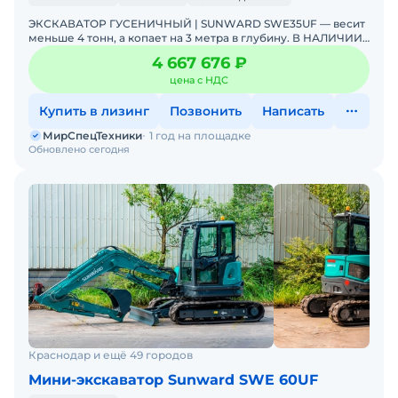
ЭКСКАВАТОР ГУСЕНИЧНЫЙ | SUNWARD SWE35UF — весит
меньше 4 тонн, а копает на 3 метра в глубину. В НАЛИЧИИ.
Можно в ЛИЗИНГ. Цена С НДС.Основные параметры:- Р
4 667 676 ₽
цена с НДС
Купить в лизинг
Позвонить
Написать
МирСпецТехники
1 год на площадке
Обновлено сегодня
Краснодар и ещё 49 городов
Мини-экскаватор Sunward SWE 60UF