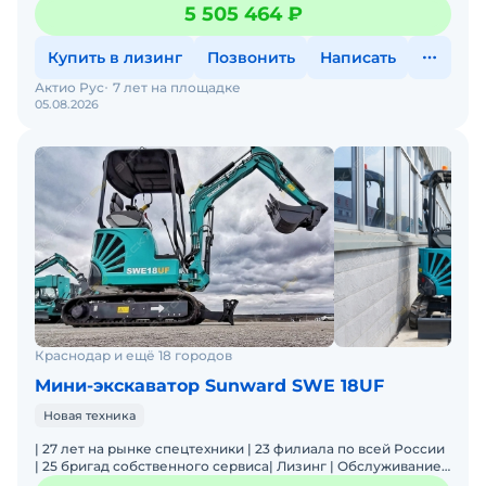
Оригинальные запчасти | Цена/Качество | Акции и скидки |
5 505 464 ₽
Купить в лизинг
Позвонить
Написать
Актио Рус
7 лет на площадке
05.08.2026
Краснодар и ещё 18 городов
Мини-экскаватор Sunward SWE 18UF
Новая техника
| 27 лет на рынке спецтехники | 23 филиала по всей России
| 25 бригад собственного сервиса| Лизинг | Обслуживание
и ремонт | Оригинальные запчасти | Широкая лин