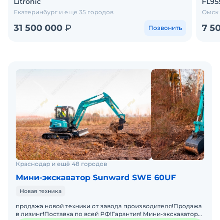
Litronic
FL95
Екатеринбург и еще 35 городов
Омск 
31 500 000
₽
7 5
Позвонить
Краснодар и ещё 48 городов
Мини-экскаватор Sunward SWE 60UF
Новая техника
продажа новой техники от завода производителя!Продажа
в лизинг!Поставка по всей РФ!Гарантия! Мини-экскаватор