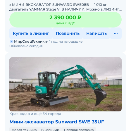
» МИНИ-ЭКСКАВАТОР SUNWARD SWE08B — 1 010 кг —
двигатель YANMAR Stage V. В НАЛИЧИИ. Можно в ЛИЗИНГ.
Цена С НДС.Основные параметры: Эксплуатацио
2 390 000 ₽
цена с НДС
Купить в лизинг
Позвонить
Написать
МирСпецТехники
1 год на площадке
Обновлено сегодня
Краснодар и ещё 34 города
Мини-экскаватор Sunward SWE 35UF
Новая техника
В наличии
Платная доставка