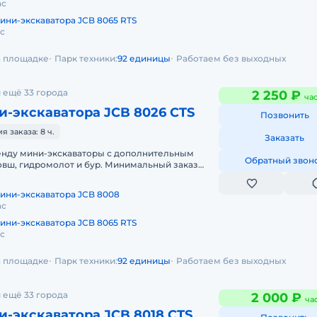
ас
ини-экскаватора JCB 8065 RTS
ас
на площадке
Парк техники:
92 единицы
Работаем без выходных
 ещё 33 города
2 250 ₽
ча
-экскаватора JCB 8026 CTS
Позвонить
 заказа: 8 ч.
Заказать
енду мини-экскаваторы с дополнительным
Обратный звон
овш, гидромолот и бур. Минимальный заказ
 смена, 7 часов работы + 1 час
ини-экскаватора JCB 8008
ас
ини-экскаватора JCB 8065 RTS
ас
на площадке
Парк техники:
92 единицы
Работаем без выходных
 ещё 33 города
2 000 ₽
ча
-экскаватора JCB 8018 CTS