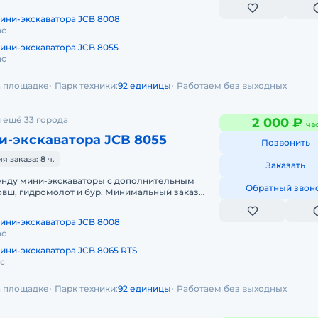
 смена, 7 часов работы + 1 час
ини-экскаватора JCB 8008
ас
ини-экскаватора JCB 8055
ас
на площадке
Парк техники:
92 единицы
Работаем без выходных
 ещё 33 города
2 000 ₽
ча
и-экскаватора JCB 8055
Позвонить
 заказа: 8 ч.
Заказать
енду мини-экскаваторы с дополнительным
Обратный звон
овш, гидромолот и бур. Минимальный заказ
 смена, 7 часов работы + 1 час
ини-экскаватора JCB 8008
ас
ини-экскаватора JCB 8065 RTS
ас
на площадке
Парк техники:
92 единицы
Работаем без выходных