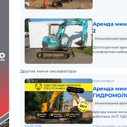
Аренда мини
2
Минимальное время 
Долгосрочная арен
Комфортная кабина
Другие мини-экскаваторы
Красноярск
Аренда мин
ГИДРОМОЛ
Минимальное время
Аренда мини-экска
работаем 24/7, НД
АРЕНДА МИНИ-ЭК
07.08.2026
Спецподряд
4 го