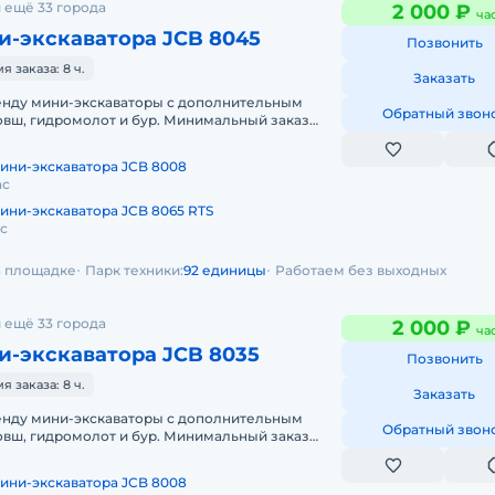
 ещё 33 города
2 000 ₽
ча
и-экскаватора JCB 8045
Позвонить
 заказа: 8 ч.
Заказать
енду мини-экскаваторы с дополнительным
Обратный звон
овш, гидромолот и бур. Минимальный заказ
а смена 8ч, доставка эвакуаторо
ини-экскаватора JCB 8008
ас
ини-экскаватора JCB 8065 RTS
ас
на площадке
Парк техники:
92 единицы
Работаем без выходных
 ещё 33 города
2 000 ₽
ча
и-экскаватора JCB 8035
Позвонить
 заказа: 8 ч.
Заказать
енду мини-экскаваторы с дополнительным
Обратный звон
овш, гидромолот и бур. Минимальный заказ
 смена, 7 часов работы + 1 час
ини-экскаватора JCB 8008