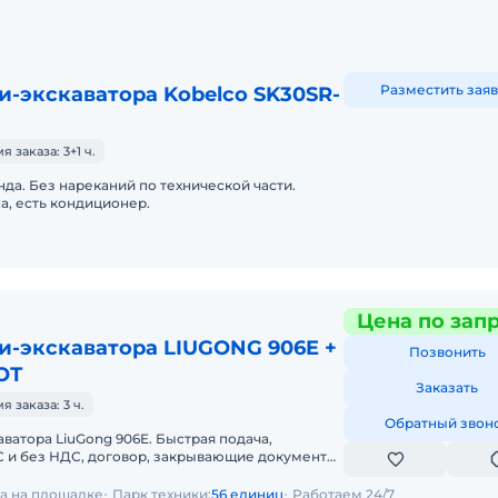
Разместить заяв
-экскаватора Kobelco SK30SR-
заказа: 3+1 ч.
да. Без нареканий по технической части.
, есть кондиционер.
Цена по зап
и-экскаватора LIUGONG 906E +
Позвонить
ОТ
Заказать
 заказа: 3 ч.
Обратный звон
ватора LiuGong 906E. Быстрая подача,
С и без НДС, договор, закрывающие документы.
СКАВАТОРА LIUGONG 906EПредост
да на площадке
Парк техники:
56 единиц
Работаем 24/7