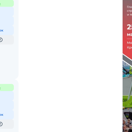
с
ок
с
ок