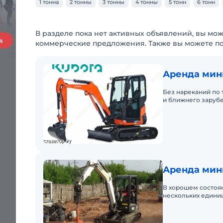
1 тонна
2 тонны
3 тонны
4 тонны
5 тонн
6 тонн
В разделе пока нет активных объявлений, вы мож
коммерческие предложения. Также вы можете п
Аренда мини
Без нареканий по 
и ближнего зарубе
Аренда мин
В хорошем состоян
нескольких единиц