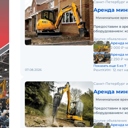
Санкт-Петербург и
Аренда мин
Минимальное время
Предоставим в ар
оборудованием: к
спецтехники - одн
Другие объявления
Аренда м
2 000 ₽ ч
Аренда м
2 250 ₽ ч
Показать еще 5 из 7
07.08.2026
РентКИН
12 лет 
Санкт-Петербург и
Аренда мин
Минимальное время
Предоставим в ар
оборудованием: к
спецтехники - одна
Другие объявления
Аренда м