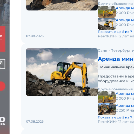
спецтехники - одна
Другие объявления
Аренда м
2 000 ₽ ч
Аренда м
2 000 ₽ ч
Показать еще 5 из 7
07.08.2026
РентКИН
12 лет 
Санкт-Петербург и
Аренда мин
Минимальное время
Предоставим в ар
оборудованием: к
спецтехники - одна
Другие объявления
Аренда м
2 000 ₽ ч
Аренда м
2 250 ₽ ч
Показать еще 5 из 7
07.08.2026
РентКИН
12 лет 