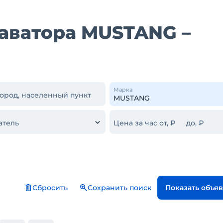
аватора MUSTANG –
Марка
город, населенный пункт
атель
Цена за час от, ₽
до, ₽
Сбросить
Сохранить поиск
Показать объя