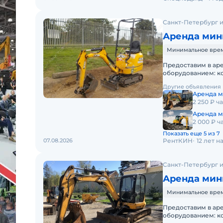
Санкт-Петербург и
Аренда мин
Минимальное время
Предоставим в ар
оборудованием: к
спецтехники - одн
Другие объявления
Аренда м
2 250 ₽ ч
Аренда м
2 000 ₽ ч
Показать еще 5 из 7
07.08.2026
РентКИН
12 лет 
Санкт-Петербург и
Аренда мини
Минимальное время
Предоставим в ар
оборудованием: к