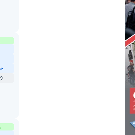
с
ок
с