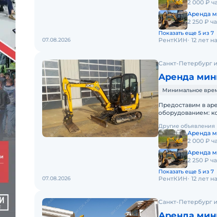
2 000 ₽ ч
Аренда м
2 250 ₽ ч
Показать еще 5 из 7
07.08.2026
РентКИН
12 лет 
Санкт-Петербург и
Аренда мини
Минимальное время
Предоставим в ар
оборудованием: к
спецтехники - одна
Другие объявления
Аренда м
2 000 ₽ ч
Аренда м
2 250 ₽ ч
Показать еще 5 из 7
07.08.2026
РентКИН
12 лет 
Санкт-Петербург и
Аренда мини