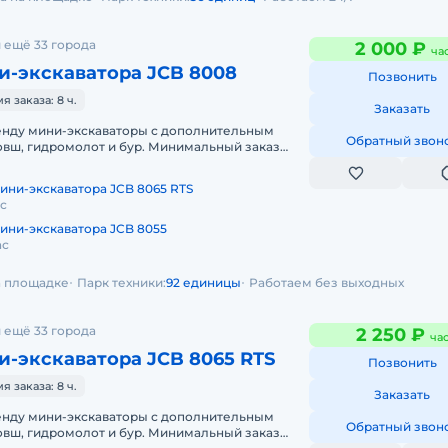
 ещё 33 города
2 000 ₽
ча
и-экскаватора JCB 8008
Позвонить
 заказа: 8 ч.
Заказать
енду мини-экскаваторы с дополнительным
Обратный звон
овш, гидромолот и бур. Минимальный заказ
а смена, доставка эвакуатором о
ини-экскаватора JCB 8065 RTS
ас
ини-экскаватора JCB 8055
ас
на площадке
Парк техники:
92 единицы
Работаем без выходных
 ещё 33 города
2 250 ₽
ча
-экскаватора JCB 8065 RTS
Позвонить
 заказа: 8 ч.
Заказать
енду мини-экскаваторы с дополнительным
Обратный звон
овш, гидромолот и бур. Минимальный заказ