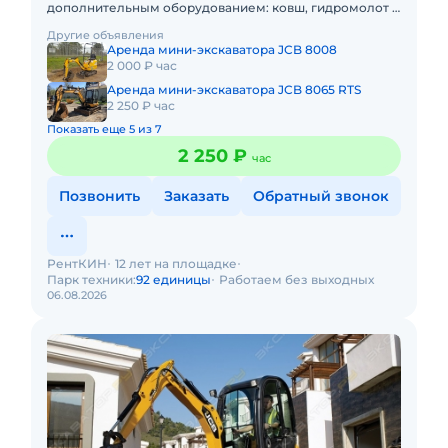
дополнительным оборудованием: ковш, гидромолот и
бур. Минимальный заказ спецтехники - одна смена, 7
Другие объявления
часов работы + 1 час
Аренда мини-экскаватора JCB 8008
2 000 ₽ час
Аренда мини-экскаватора JCB 8065 RTS
2 250 ₽ час
Показать еще 5 из 7
2 250 ₽
час
Позвонить
Заказать
Обратный звонок
РентКИН
12 лет на площадке
Парк техники:
92 единицы
Работаем без выходных
06.08.2026