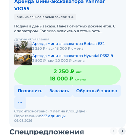
Аренда мини-экскаватора Yanmar
VIO55
Минимальное время заказа: 8 ч.
Подача в день заказа. Пакет отчетных документов. С
оператором. Топливо включено в стоимость.
Краткосрочная аренда. Долгосрочная аренда. Сейчас
Другие объявления
свободна.
Аренда мини-экскаватора Bobcat E32
2 250 ₽ час
18 000 ₽ смена
Аренда мини-экскаватора Hyundai R35Z-9
2 500 ₽ час
20 000 ₽ смена
2 250 ₽
час
18 000 ₽
смена
Позвонить
Заказать
Обратный звонок
Стройтехнотранс
7 лет на площадке
Парк техники:
223 единицы
06.08.2026
Спецпредложения