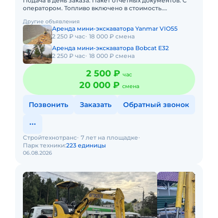
Подача в день заказа. Пакет отчетных документов. С
оператором. Топливо включено в стоимость.
Долгосрочная аренда. Краткосрочная аренда.Наша
Другие объявления
компания предлагает
Аренда мини-экскаватора Yanmar VIO55
2 250 ₽ час
18 000 ₽ смена
Аренда мини-экскаватора Bobcat E32
2 250 ₽ час
18 000 ₽ смена
2 500 ₽
час
20 000 ₽
смена
Позвонить
Заказать
Обратный звонок
Стройтехнотранс
7 лет на площадке
Парк техники:
223 единицы
06.08.2026