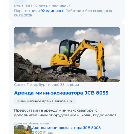
РентКИН
12 лет на площадке
Парк техники:
92 единицы
Работаем без выходных
06.08.2026
Санкт-Петербург и ещё 33 города
Аренда мини-экскаватора JCB 8055
Минимальное время заказа: 8 ч.
Предоставим в аренду мини-экскаваторы с
дополнительным оборудованием: ковш, гидромолот и
бур. Минимальный заказ спецтехники - одна смена, 7
Другие объявления
часов работы + 1 час
Аренда мини-экскаватора JCB 8008
2 000 ₽ час