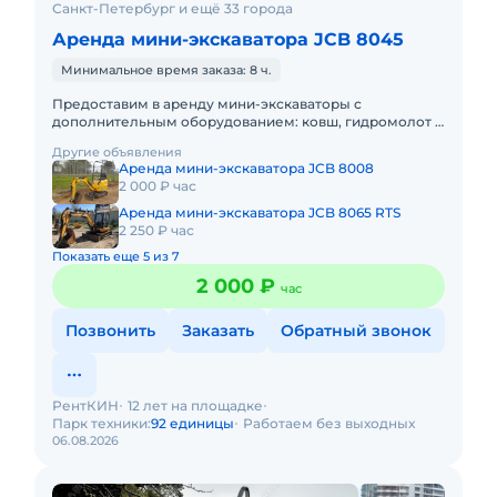
Санкт-Петербург и ещё 33 города
Аренда мини-экскаватора JCB 8045
Минимальное время заказа: 8 ч.
Предоставим в аренду мини-экскаваторы с
дополнительным оборудованием: ковш, гидромолот и
бур. Минимальный заказ спецтехники - одна смена 8ч,
Другие объявления
доставка эвакуаторо
Аренда мини-экскаватора JCB 8008
2 000 ₽ час
Аренда мини-экскаватора JCB 8065 RTS
2 250 ₽ час
Показать еще 5 из 7
2 000 ₽
час
Позвонить
Заказать
Обратный звонок
РентКИН
12 лет на площадке
Парк техники:
92 единицы
Работаем без выходных
06.08.2026