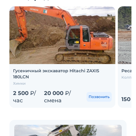
Гусеничный экскаватор Hitachi ZAXIS
Ресай
180LCN
Колпин
Химки
2 500
₽/
20 000
₽/
Позвонить
150 
час
смена