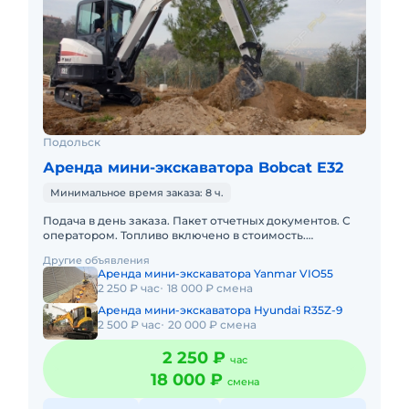
Подольск
Аренда мини-экскаватора Bobcat E32
Минимальное время заказа: 8 ч.
Подача в день заказа. Пакет отчетных документов. С
оператором. Топливо включено в стоимость.
Долгосрочная аренда. Краткосрочная аренда. Техника
Другие объявления
с малой наработк
Аренда мини-экскаватора Yanmar VIO55
2 250 ₽ час
18 000 ₽ смена
Аренда мини-экскаватора Hyundai R35Z-9
2 500 ₽ час
20 000 ₽ смена
2 250 ₽
час
18 000 ₽
смена