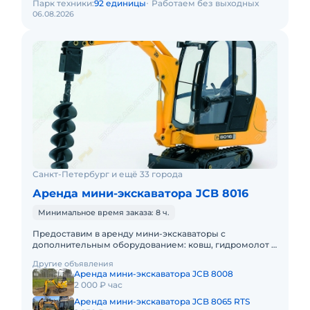
Парк техники:
92 единицы
Работаем без выходных
06.08.2026
Санкт-Петербург и ещё 33 города
Аренда мини-экскаватора JCB 8016
Минимальное время заказа: 8 ч.
Предоставим в аренду мини-экскаваторы с
дополнительным оборудованием: ковш, гидромолот и
бур. Минимальный заказ спецтехники - одна смена, 7
Другие объявления
часов работы + 1 час
Аренда мини-экскаватора JCB 8008
2 000 ₽ час
Аренда мини-экскаватора JCB 8065 RTS