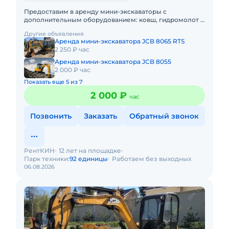
Предоставим в аренду мини-экскаваторы с
дополнительным оборудованием: ковш, гидромолот и
бур. Минимальный заказ спецтехники - одна смена,
Другие объявления
доставка эвакуатором о
Аренда мини-экскаватора JCB 8065 RTS
2 250 ₽ час
Аренда мини-экскаватора JCB 8055
2 000 ₽ час
Показать еще 5 из 7
2 000 ₽
час
Позвонить
Заказать
Обратный звонок
РентКИН
12 лет на площадке
Парк техники:
92 единицы
Работаем без выходных
06.08.2026