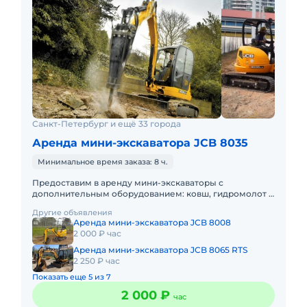
Санкт-Петербург и ещё 33 города
Аренда мини-экскаватора JCB 8035
Минимальное время заказа: 8 ч.
Предоставим в аренду мини-экскаваторы с
дополнительным оборудованием: ковш, гидромолот и
бур. Минимальный заказ спецтехники - одна смена, 7
Другие объявления
часов работы + 1 час
Аренда мини-экскаватора JCB 8008
2 000 ₽ час
Аренда мини-экскаватора JCB 8065 RTS
2 250 ₽ час
Показать еще 5 из 7
2 000 ₽
час