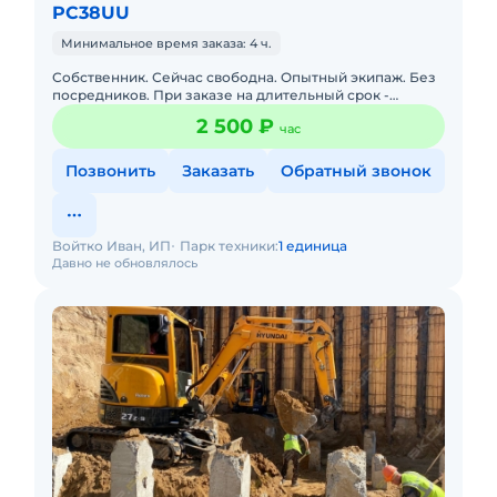
PC38UU
Минимальное время заказа: 4 ч.
Собственник. Сейчас свободна. Опытный экипаж. Без
посредников. При заказе на длительный срок -
скидки. Подача в день заказа. Долгосрочная аренда.
2 500 ₽
час
Наличный и без
Позвонить
Заказать
Обратный звонок
Войтко Иван, ИП
Парк техники:
1 единица
Давно не обновлялось