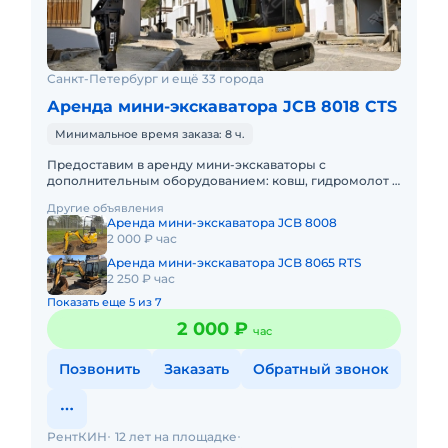
Санкт-Петербург и ещё 33 города
Аренда мини-экскаватора JCB 8018 CTS
Минимальное время заказа: 8 ч.
Предоставим в аренду мини-экскаваторы с
дополнительным оборудованием: ковш, гидромолот и
бур. Минимальный заказ спецтехники - одна смена,
Другие объявления
доставка эвакуатором о
Аренда мини-экскаватора JCB 8008
2 000 ₽ час
Аренда мини-экскаватора JCB 8065 RTS
2 250 ₽ час
Показать еще 5 из 7
2 000 ₽
час
Позвонить
Заказать
Обратный звонок
РентКИН
12 лет на площадке