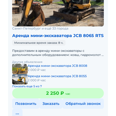
Санкт-Петербург и ещё 33 города
Аренда мини-экскаватора JCB 8065 RTS
Минимальное время заказа: 8 ч.
Предоставим в аренду мини-экскаваторы с
дополнительным оборудованием: ковш, гидромолот и
бур. Минимальный заказ спецтехники - одна смена, 7
Другие объявления
часов работы + 1 час
Аренда мини-экскаватора JCB 8008
2 000 ₽ час
Аренда мини-экскаватора JCB 8055
2 000 ₽ час
Показать еще 5 из 7
2 250 ₽
час
Позвонить
Заказать
Обратный звонок