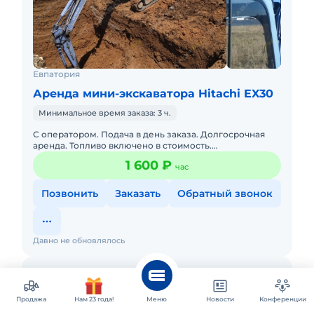
Евпатория
Аренда мини-экскаватора Hitachi EX30
Минимальное время заказа: 3 ч.
С оператором. Подача в день заказа. Долгосрочная
аренда. Топливо включено в стоимость.
Краткосрочная аренда. Сейчас свободна.
1 600 ₽
час
Позвонить
Заказать
Обратный звонок
Давно не обновлялось
Продажа
Нам 23 года!
Меню
Новости
Конференции