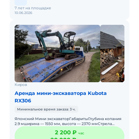
7 лет на площадке
10.06.2026
Киров
Аренда мини-экскаватора Kubota
RX306
Минимальное время заказа: 3 ч.
Японский Мини экскаваторГабаритыГлубина копания
2.9 мширина — 1550 мм, высота — 2370 ммСтрела
Робот позволяет работать
2 200 ₽
час