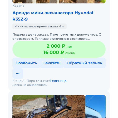
Казань
Аренда мини-экскаватора Hyundai
R35Z-9
Минимальное время заказа: 4 ч.
Подача в день заказа. Пакет отчетных документов. С
оператором. Топливо включено в стоимость.
Долгосрочная аренда. Краткосрочная аренда. Техника
2 000 ₽
час
с малой наработк
16 000 ₽
смена
Позвонить
Заказать
Обратный звонок
К энд З
Парк техники:
1 единица
Давно не обновлялось