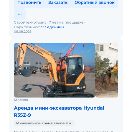
Позвонить
Заказать
Обратный звонок
Стройтехнотранс
7 лет на площадке
Парк техники:
223 единицы
06.08.2026
Москва
Аренда мини-экскаватора Hyundai
R35Z-9
Минимальное время заказа: 8 ч.