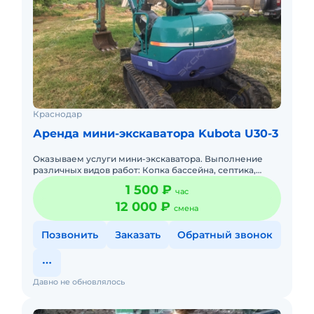
Краснодар
Аренда мини-экскаватора Kubota U30-3
Оказываем услуги мини-экскаватора. Выполнение
различных видов работ: Копка бассейна, септика,
фундамента, котлована, траншея под газ, воду,
1 500 ₽
час
электричество, канал
12 000 ₽
смена
Позвонить
Заказать
Обратный звонок
Давно не обновлялось