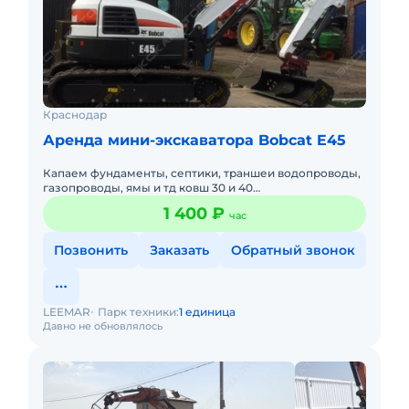
Краснодар
Аренда мини-экскаватора Bobcat E45
Капаем фундаменты, септики, траншеи водопроводы,
газопроводы, ямы и тд ковш 30 и 40
+гидромолот.Подача в день заказа. Пакет отчетных
1 400 ₽
час
документов. С оператором. Д
Позвонить
Заказать
Обратный звонок
LEEMAR
Парк техники:
1 единица
Давно не обновлялось