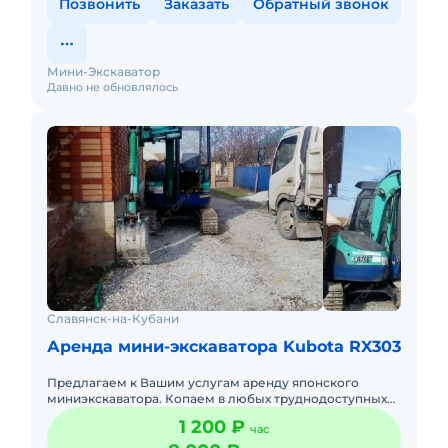
Позвонить
Заказать
Обратный звонок
Мини-Экскаватор
Давно не обновлялось
Славянск-на-Кубани
Аренда мини-экскаватора Kubota RX303
Предлагаем к Вашим услугам аренду японского
миниэкскаватора. Копаем в любых труднодоступных
местах. Также можем: • рытье траншей под
1 200 ₽
час
водопровод • рытье траншей