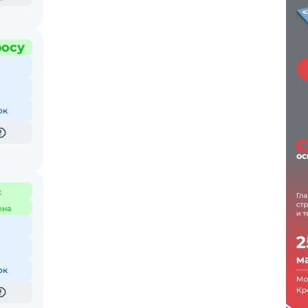
росу
ок
с
ена
ок