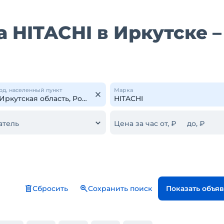
 HITACHI в Иркутске –
од, населенный пункт
Марка
атель
Цена за час от, ₽
до, ₽
Сбросить
Сохранить поиск
Показать объя