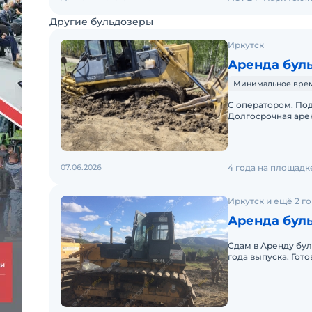
Другие бульдозеры
Иркутск
Аренда буль
Минимальное время 
С оператором. Под
Долгосрочная арен
07.06.2026
4 года на площадк
Иркутск и ещё 2 г
Аренда буль
Сдам в Аренду буль
года выпуска. Гото
наличии 