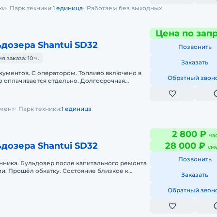
ки
Парк техники:
1 единица
Работаем без выходных
Цена по зап
дозера Shantui SD32
Позвонить
заказа: 10 ч.
Заказать
кументов. С оператором. Топливо включено в
Обратный звон
о оплачивается отдельно. Долгосрочная
силами заказчика. Предостав
мент
Парк техники:
1 единица
2 800 ₽
ча
дозера Shantui SD32
28 000 ₽
см
Позвонить
нника. Бульдозер после капитального ремонта
и. Прошёл обкатку. Состояние близкое к
Заказать
ратора для работы в кругло
Обратный звон