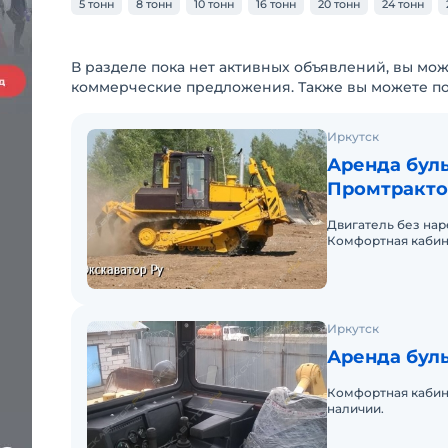
5 тонн
8 тонн
10 тонн
16 тонн
20 тонн
24 тонн
В разделе пока нет активных объявлений, вы мож
коммерческие предложения. Также вы можете п
Иркутск
Аренда буль
Промтракто
Двигатель без нар
Комфортная кабина
Иркутск
Аренда буль
Комфортная кабина
наличии.