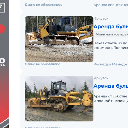
Давно не обновлялось
Аренда спецтехни
Иркутск
Аренда буль
Минимальное время 
Пакет отчетных до
стоимость. Топлив
аренда. Доставка 
Давно не обновлялось
Руснедра Менедж
Иркутск
Аренда буль
Аренда от собстве
и полной инспекци
идеальному, 2 опе