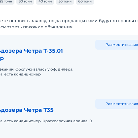
25 тонн
30 тонн
40 тонн
50 тонн
60 тонн
ете оставить заявку, тогда продавцы сами будут отправлят
осмотреть похожие объявления
Разместить заяв
дозера Четра Т-35.01
р
еканий. Обслуживалась у оф. дилера.
, есть кондиционер.
Разместить заяв
дозера Четра Т35
, есть кондиционер. Краткосрочная аренда. В