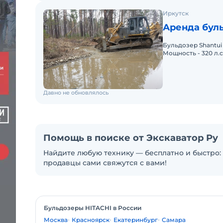
Иркутск
Аренда буль
Бульдозер Shantui
Мощность - 320 л.с.
Давно не обновлялось
Помощь в поиске от Экскаватор Ру
Найдите любую технику — бесплатно и быстро: 
продавцы сами свяжутся с вами!
Бульдозеры HITACHI в России
Москва
Красноярск
Екатеринбург
Самара