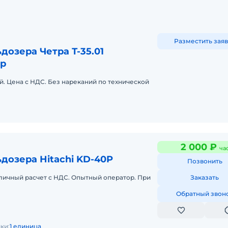
Разместить заяв
дозера Четра Т-35.01
р
й. Цена с НДС. Без нареканий по технической
2 000 ₽
ча
дозера Hitachi KD-40P
Позвонить
личный расчет с НДС. Опытный оператор. При
Заказать
Обратный звон
ки:
1 единица