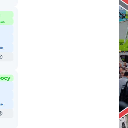
с
ена
ок
росу
ок