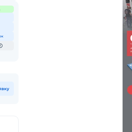
с
ок
явку