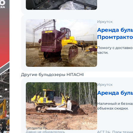
Иркутск
Аренда буль
Промтракто
Помогу с доставко
части.
Другие бульдозеры HITACHI
Иркутск
Аренда буль
Наличный и безна
объемах скидки.
Давно не обновлялось
АСТ 24
Парк техни