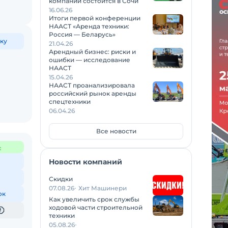
компаний состоится в Сочи
16.06.26
Итоги первой конференции
НААСТ «Аренда техники:
Россия — Беларусь»
ку
21.04.26
Арендный бизнес: риски и
ошибки — исследование
НААСТ
15.04.26
НААСТ проанализировала
российский рынок аренды
спецтехники
06.04.26
Все новости
с
Новости компаний
Скидки
07.08.26
Хит Машинери
ок
Как увеличить срок службы
ходовой части строительной
техники
05.08.26