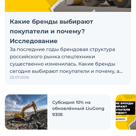
Какие бренды выбирают
покупатели и почему?
Исследование
За последние годы брендовая структура
российского рынка спецтехники
существенно изменилась. Какие бренды
сегодня выбирают покупатели и почему, а
23.07.2026
также кого считают лидерами рынка?
Экскаватор Ру провёл исследование, чтобы
ответить на эти вопросы
Субсидия 10% на
обновлённый LiuGong
930E