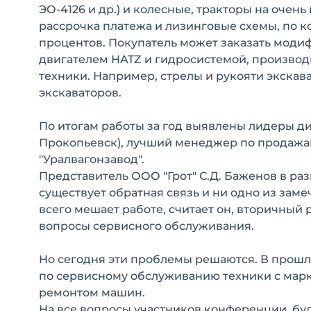
ЭО-4126 и др.) и колесные, тракторы на очен
рассрочка платежа и лизинговые схемы, по 
процентов. Покупатель может заказать мод
двигателем HATZ и гидросистемой, производ
техники. Например, стрелы и рукояти экска
экскаваторов.
По итогам работы за год выявлены лидеры ди
Прокопьевск), лучший менеджер по продажам
"Уралвагонзавод".
Представитель ООО "Грот" С.Д. Баженов в р
существует обратная связь и ни одно из зам
всего мешает работе, считает он, вторичный
вопросы сервисного обслуживания.
Но сегодня эти проблемы решаются. В прош
по сервисному обслуживанию техники с марко
ремонтом машин.
На все вопросы участников конференции, буд