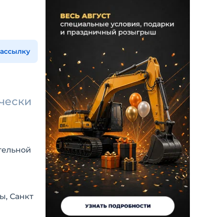
рассылку
я
ически
тельной
ы, Санкт