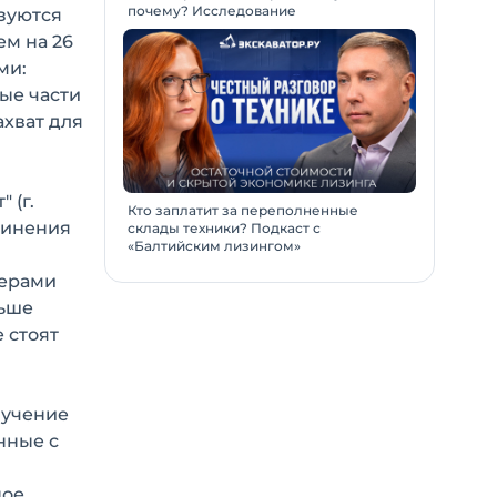
почему? Исследование
ьзуются
м на 26
ми:
ые части
ахват для
 (г.
Кто заплатит за переполненные
динения
склады техники? Подкаст с
«Балтийским лизингом»
лерами
льше
 стоят
бучение
нные с
ое,