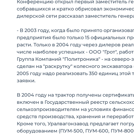
Конференцию открыл первый заместитель ген
собравшихся и кратко обрисовал экономиче
дилерской сети рассказал заместитель генера
- В 2003 году, когда было принято организоват
предприятия было только 15 официальных пред
расти. Только в 2004 году через дилеров реа
числе наиболее успешных - ООО "Грот", рабо
Группа Компаний "Политроника" - на северо-
сделан на "раскрутку" колесного экскаватора (
2005 году надо реализовать 350 единиц этой 
заявки.
В 2004 году на трактор получены сертификат
включен в Государственный реестр сельскох
сельхозпроизводителям на условиях финансо
средств производства, хранения и перерабо
Кроме того, Уралвагонзавод предлагает пог
оборудованием (ПУМ-500, ПУМ-600, ПУМ-800, 