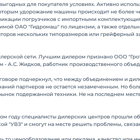
ь выгодных для покупателя условиях. Активно испол
которым удорожание машины происходит не более че
ификации погрузчиков с импортными комплектующи
имой ОАО "Гидромаш" по лицензии, а также отдельн
ваторов нескольких типоразмеров или грейферный з
лерской сети. Лучшим дилером признано ООО "Грот"
 - А.С. Жидков, работник производственного объе
азговоре подчеркнул, что между объединением и ди
ечаний партнеров не остается незамеченным. Но бо
 рынок подержанной техники. Не на последнем месте
лом году специалисты дилерских центров прошли о
й "УВЗ" и смогут на месте решить проблемы, связа
ь то ценообразование или реклама, качество или ин