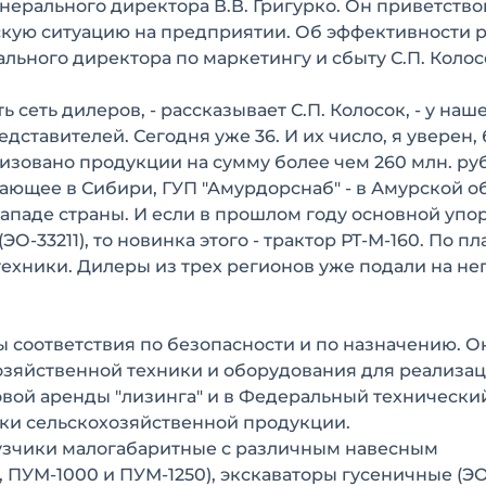
ерального директора В.В. Григурко. Он приветство
скую ситуацию на предприятии. Об эффективности 
льного директора по маркетингу и сбыту С.П. Колос
ь сеть дилеров, - рассказывает С.П. Колосок, - у наш
ставителей. Сегодня уже 36. И их число, я уверен, 
лизовано продукции на сумму более чем 260 млн. ру
тающее в Сибири, ГУП "Амурдорснаб" - в Амурской о
западе страны. И если в прошлом году основной упо
ЭО-33211), то новинка этого - трактор РТ-М-160. По пл
техники. Дилеры из трех регионов уже подали на не
ы соответствия по безопасности и по назначению. О
озяйственной техники и оборудования для реализа
вой аренды "лизинга" и в Федеральный технически
тки сельскохозяйственной продукции.
рузчики малогабаритные с различным навесным
ПУМ-1000 и ПУМ-1250), экскаваторы гусеничные (ЭО