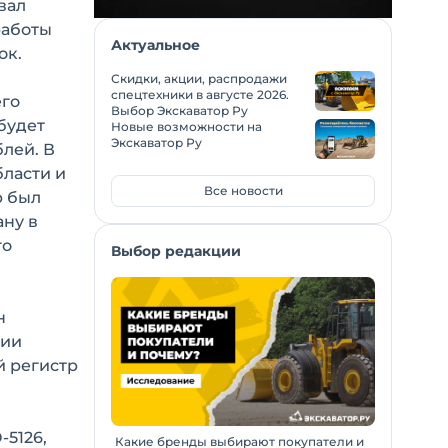
вал
работы
Актуальное
ок.
Скидки, акции, распродажи
спецтехники в августе 2026.
его
Выбор Экскаватор Ру
будет
Новые возможности на
Экскаватор Ру
блей. В
бласти и
Все новости
р был
ану в
го
Выбор редакции
н
ции
й регистр
-5126,
Какие бренды выбирают покупатели и