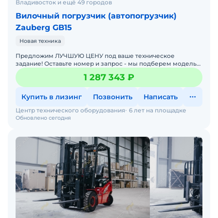
Владивосток и ещё 49 городов
Вилочный погрузчик (автопогрузчик)
Zauberg GB15
Новая техника
Предложим ЛУЧШУЮ ЦЕНУ под ваше техническое
задание! Оставьте номер и запрос - мы подберем модель
со СКИДКОЙ. В наличии на складах новые вилочные
1 287 343 ₽
погрузчики
Купить в лизинг
Позвонить
Написать
Центр технического оборудования
6 лет на площадке
Обновлено сегодня