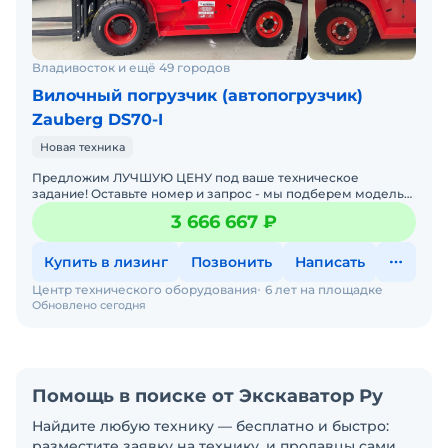
Владивосток и ещё 49 городов
Вилочный погрузчик (автопогрузчик)
Zauberg DS70-I
Новая техника
Предложим ЛУЧШУЮ ЦЕНУ под ваше техническое
задание! Оставьте номер и запрос - мы подберем модель
со СКИДКОЙ. В наличии на складах новые вилочные
3 666 667 ₽
погрузчики
Купить в лизинг
Позвонить
Написать
Центр технического оборудования
6 лет на площадке
Обновлено сегодня
Помощь в поиске от Экскаватор Ру
Найдите любую технику — бесплатно и быстро:
разместите заявку на технику, и продавцы сами