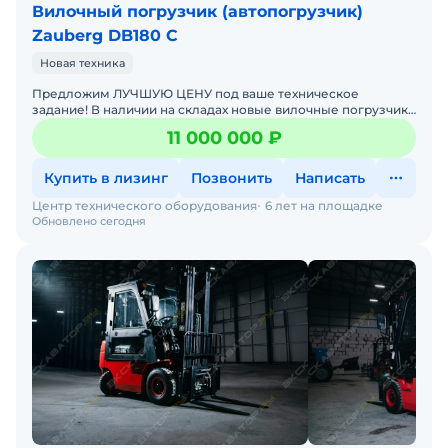
Вилочный погрузчик (автопогрузчик)
Zauberg DB180 C
Новая техника
Предложим ЛУЧШУЮ ЦЕНУ под ваше техническое
задание! В наличии на складах новые вилочные погрузчики
с официальной гарантией от производителя. Оперативная
11 000 000 ₽
дос
Купить в лизинг
Позвонить
Написать
Центр технического оборудования
6 лет на площадке
Обновлено сегодня