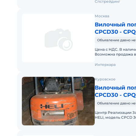
Спстрейдинг
Москва
Вилочный пог
CPCD30 - CP
Объявление давно не
Цена с НДС. В наличи
Возможна продажа в 
Интеркара
Куровское
Вилочный пог
CPCD30 - CP
Объявление давно не
Центр Реализации З
HELI, модель CPCD 3
подъема 3 м. Японск