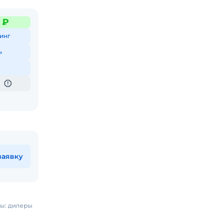
2 ₽
инг
ь
заявку
цы: дилеры