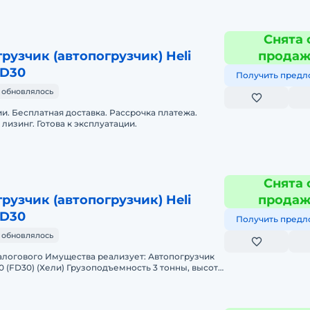
Снята 
рузчик (автопогрузчик) Heli
прода
QD30
Получить предл
 обновлялось
и. Бесплатная доставка. Рассрочка платежа.
лизинг. Готова к эксплуатации.
Снята 
рузчик (автопогрузчик) Heli
прода
QD30
Получить предл
 обновлялось
алогового Имущества реализует: Автопогрузчик
0 (FD30) (Хели) Грузоподъемность 3 тонны, высота
ий двигате