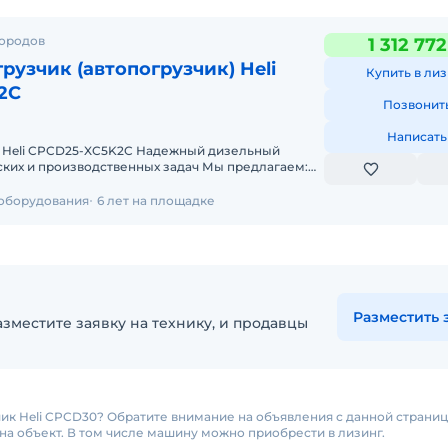
городов
1 312 77
рузчик (автопогрузчик) Heli
Купить в лиз
2C
Позвонит
Написать
 Heli CPCD25-XC5K2C Надежный дизельный
 производственных задач Мы предлагаем:
т 2-х дней
 оборудования
6 лет на площадке
Разместить 
зместите заявку на технику, и продавцы
ик Heli CPCD30? Обратите внимание на объявления с данной страни
на объект. В том числе машину можно приобрести в лизинг.