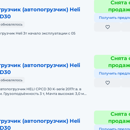
Снята 
рузчик (автопогрузчик) Heli
прода
QD30
Получить предл
 обновлялось
рузчик Heli 3т начало эксплуатации с 05
Снята 
рузчик (автопогрузчик) Heli
прода
QD30
Получить предл
 обновлялось
опогрузчик HELI CPCD 30 K-serie 2017г.в. в
ъёмность 3 т, Мачта высокая: 3,0 м
сов. Выпуск И
Снята 
рузчик (автопогрузчик) Heli
прода
QD30
Получить предл