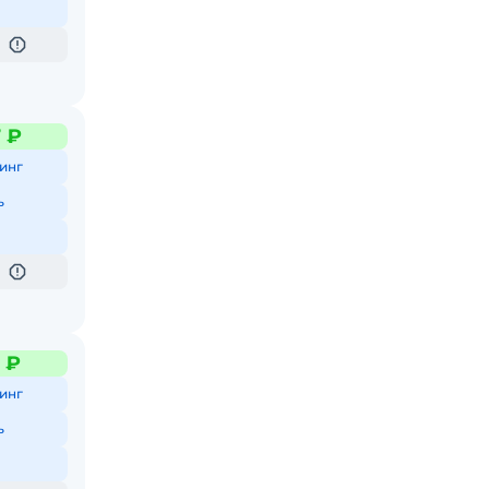
7 ₽
инг
ь
9 ₽
инг
ь