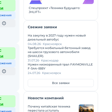
с
жи
Спецпроект «Техника будущего:
JHLIFT»
ожения
Свежие заявки
На закупку в 2027 году нужен новый
дизельный автобус
04.08.26
Красноярск
Требуется мобильный бетонный завод
с
на шасси грузового автомобиля
жи
(SHAILER).
31.07.26
Краснодар
ожения
Нужен низкорамный трал FAYMONVILLE
F-S44-IBBY
24.07.26
Красноярск
Все заявки
с
Новости компаний
жи
Почему китайская техника
перестала уступать
ожения