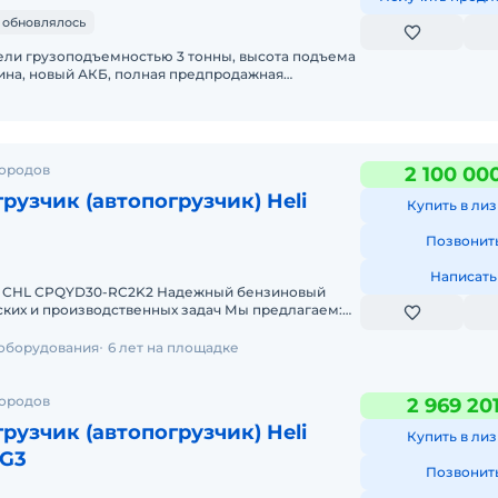
 обновлялось
ели грузоподъемностью 3 тонны, высота подъема
зина, новый АКБ, полная предпродажная
 было изношено замен
городов
2 100 00
рузчик (автопогрузчик) Heli
Купить в лиз
Позвонит
Написать
к CHL CPQYD30-RC2K2 Надежный бензиновый
 производственных задач Мы предлагаем:
т 2-х дней Собст
 оборудования
6 лет на площадке
городов
2 969 20
рузчик (автопогрузчик) Heli
Купить в лиз
G3
Позвонит