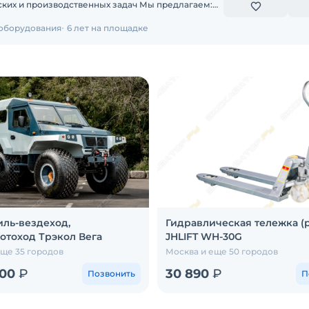
 производственных задач Мы предлагаем:
т 2-х дней
 оборудования
6 лет на площадке
ль-вездеход,
Гидравлическая тележка (
отоход Трэкол Вега
JHLIFT WH-30G
еще 35 городов
Москва и еще 50 городов
000
₽
30 890
₽
Позвонить
П