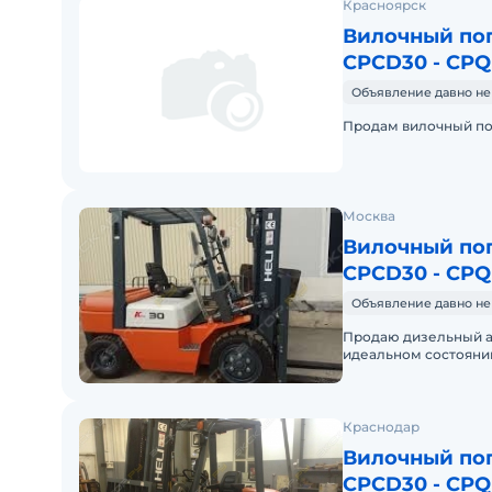
Красноярск
Вилочный пог
CPCD30 - CP
Объявление давно не
Продам вилочный пог
Москва
Вилочный пог
CPCD30 - CP
Объявление давно не
Продаю дизельный авт
идеальном состоянии. Грузопод
Наработка 50 моточа
Краснодар
Вилочный пог
CPCD30 - CP