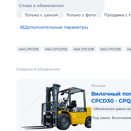
Слова в объявлении
Только с ценой
Только с фото
Продажа с 
Дополнительные параметры
Heli CPCD15
Heli CPCD100
Heli CPCD18
Heli CPCD25
He
Найдено 6 объявлений
Москва
Вилочный пог
CPCD30 - CP
Объявление давно не
Под заказ. Возможна