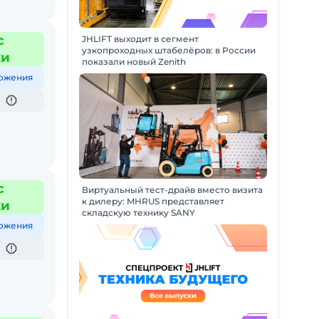
с
JHLIFT выходит в сегмент
узкопроходных штабелёров: в России
жи
показали новый Zenith
ожения
с
Виртуальный тест-драйв вместо визита
к дилеру: MHRUS представляет
жи
складскую технику SANY
ожения