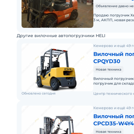
Объявление давно не
Продаю погрузчик Х
3 м, АКПП, новая ре
подготовка, все что
Другие вилочные автопогрузчики HELI
Кемерово и ещё 49 
Вилочный пог
CPQYD30
Новая техника
Вилочный погрузчи
погрузчик для складских и
Доставку по России о
Обновлено сегодня
Центр технического
Кемерово и ещё 49 
Вилочный пог
CPCD35-W4Y4
Новая техника