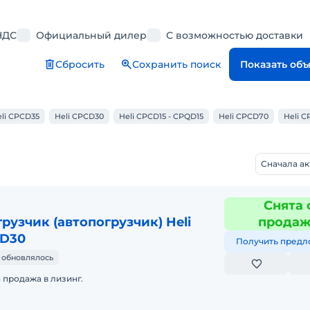
НДС
Официальный дилер
С возможностью доставки
Сбросить
Сохранить поиск
Показать об
li CPCD35
Heli CPCD30
Heli CPCD15 - CPQD15
Heli CPCD70
Heli 
Сначала а
Снята 
рузчик (автопогрузчик) Heli
прода
QD30
Получить предл
 обновлялось
 продажа в лизинг.