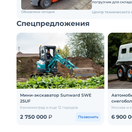
погрузчик для складских и
Доставку по России о
Обновлено сегодня
Центр технического
Спецпредложения
Мини-экскаватор Sunward SWE
Автомоби
25UF
снегобол
Калининград и еще 12 городов
Москва и 
2 750 000
₽
6 900 
Позвонить