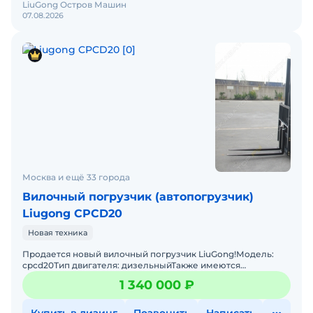
LiuGong Остров Машин
07.08.2026
Москва и ещё 33 города
Вилочный погрузчик (автопогрузчик)
Liugong CPCD20
Новая техника
Продается новый вилочный погрузчик LiuGong!Модель:
cpcd20Тип двигателя: дизельныйТакже имеются
погрузчики: электрические, газ/бензинТип шин:
1 340 000 ₽
пневматическиеВысот