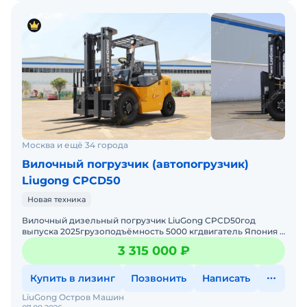
Москва и ещё 34 города
Вилочный погрузчик (автопогрузчик)
Liugong CPCD50
Новая техника
Вилочный дизельный погрузчик LiuGong CPCD50год
выпуска 2025грузоподъёмность 5000 кгдвигатель Япония /
Китай ( в зависимости от комплектации )мачта двух / трёхсе
3 315 000 ₽
Купить в лизинг
Позвонить
Написать
LiuGong Остров Машин