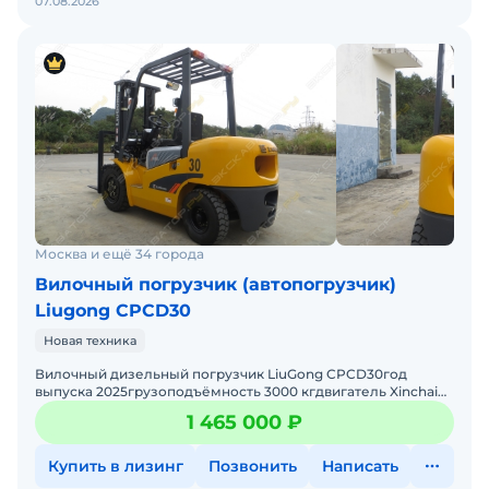
07.08.2026
Москва и ещё 34 города
Вилочный погрузчик (автопогрузчик)
Liugong CPCD30
Новая техника
Вилочный дизельный погрузчик LiuGong CPCD30год
выпуска 2025грузоподъёмность 3000 кгдвигатель Xinchai
NC485BPGмачта двухсекционная высота подъёма 3,0
1 465 000 ₽
мЗаводская
Купить в лизинг
Позвонить
Написать