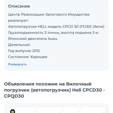
Описание
Центр Реализации Залогового Имущества
реализует:
Автопогрузчик HELI, модель CPCD 30 (FD30) (Хели)
Грузоподъемность 3 тонны, высота подъема 3 м.
Японский двигатель Isuzu.
Дизельный.
Год выпуска: 2012
Состояние: Хорошее
Местонахождение г.Куровское
Развернуть
Обременения отсутствуют.
Распродажа залогового имущества!
Предложение ограничено по времени. Звоните
Объявления похожие на Вилочный
прямо сейчас!
погрузчик (автопогрузчик) Heli CPCD30 -
CPQD30