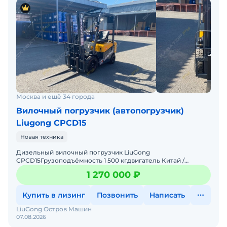
Москва и ещё 34 города
Вилочный погрузчик (автопогрузчик)
Liugong CPCD15
Новая техника
Дизельный вилочный погрузчик LiuGong
CPCD15Грузоподъёмность 1 500 кгдвигатель Китай /
Япониямачта двух / трехсекционная высота подъёма 3000
1 270 000 ₽
мм / 4500 ммдополнит
Купить в лизинг
Позвонить
Написать
LiuGong Остров Машин
07.08.2026