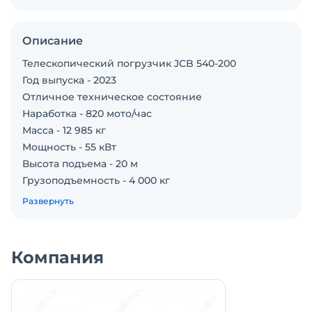
Описание
Телескопический погрузчик JCB 540-200
Год выпуска - 2023
Отличное техническое состояние
Наработка - 820 мото/час
Масса - 12 985 кг
Мощность - 55 кВт
Высота подъема - 20 м
Грузоподъемность - 4 000 кг
Комплектация:
Развернуть
Управление - джойстик
Гидравлический позиционер
Кондиционер
Компания
Камера заднего вида
Паллетные вилы
Возможна доукомплектация по вашему запросу