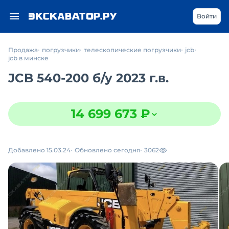
Войти
Продажа
погрузчики
телескопические погрузчики
jcb
jcb в минске
JCB 540-200
б/у
2023 г.в.
14 699 673 ₽
Добавлено 15.03.24
Обновлено сегодня
3062