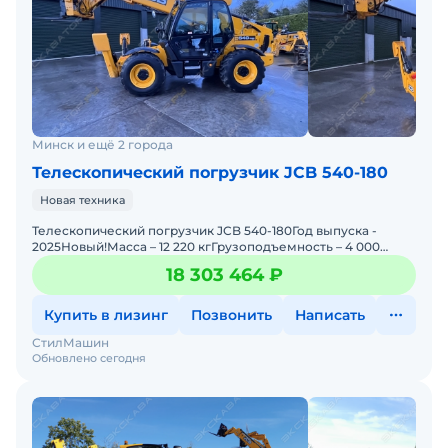
Минск и ещё 2 города
Телескопический погрузчик JCB 540-180
Новая техника
Телескопический погрузчик JCB 540-180Год выпуска -
2025Новый!Масса – 12 220 кгГрузоподъемность – 4 000
кгВысота подъема - 18 мМощность – 81 кВ
18 303 464 ₽
Купить в лизинг
Позвонить
Написать
СтилМашин
Обновлено сегодня