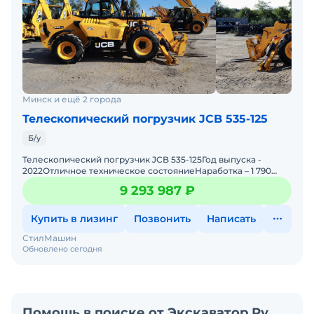
Минск и ещё 2 города
Телескопический погрузчик JCB 535-125
Б/у
Телескопический погрузчик JCB 535-125Год выпуска -
2022Отличное техническое состояниеНаработка – 1 790
мото/часМасса – 10 020 кгГрузоподъемность &nd
9 293 987 ₽
Купить в лизинг
Позвонить
Написать
СтилМашин
Обновлено сегодня
Помощь в поиске от Экскаватор Ру