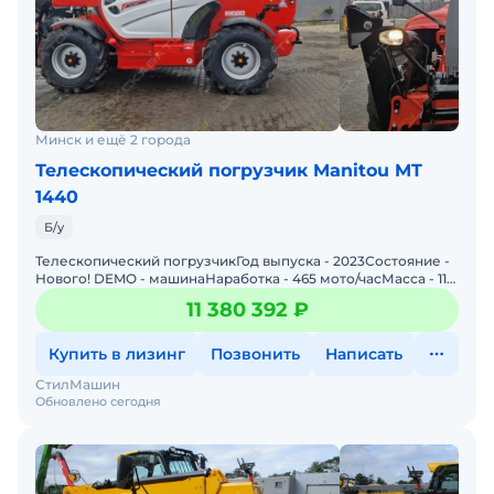
Минск и ещё 2 города
Телескопический погрузчик Manitou MT
1440
Б/у
Телескопический погрузчикГод выпуска - 2023Состояние -
Нового! DEMO - машинаНаработка - 465 мото/часМасса - 11
055 кгМощность - 75 л.с.Грузоподъемность - 4 000
11 380 392 ₽
Купить в лизинг
Позвонить
Написать
СтилМашин
Обновлено сегодня