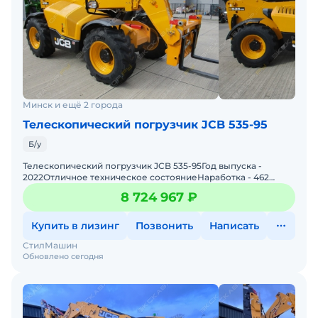
Минск и ещё 2 города
Телескопический погрузчик JCB 535-95
Б/у
Телескопический погрузчик JCB 535-95Год выпуска -
2022Отличное техническое состояниеНаработка - 462
мото/часМасса - 8 700 кгГрузоподъемность - 3 500
8 724 967 ₽
кгВысота по
Купить в лизинг
Позвонить
Написать
СтилМашин
Обновлено сегодня