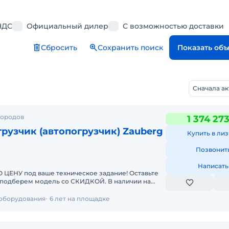
НДС
Официальный дилер
С возможностью доставки
Сбросить
Сохранить поиск
Показать об
Сначала а
городов
1 374 27
рузчик (автопогрузчик) Zauberg
Купить в лиз
Позвонит
Написать
У под ваше техническое задание! Оставьте
берем модель со СКИДКОЙ. В наличии на
чные погрузчики
 оборудования
6 лет на площадке