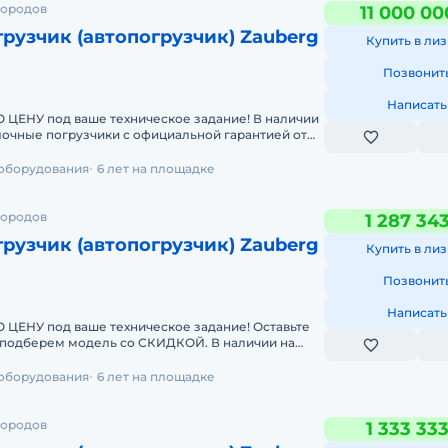
городов
11 000 00
рузчик (автопогрузчик) Zauberg
Купить в лиз
Позвонит
Написать
 под ваше техническое задание! В наличии
лочные погрузчики с официальной гарантией от
ративная дос
 оборудования
6 лет на площадке
городов
1 287 34
рузчик (автопогрузчик) Zauberg
Купить в лиз
Позвонит
Написать
У под ваше техническое задание! Оставьте
берем модель со СКИДКОЙ. В наличии на
чные погрузчики
 оборудования
6 лет на площадке
городов
1 333 33