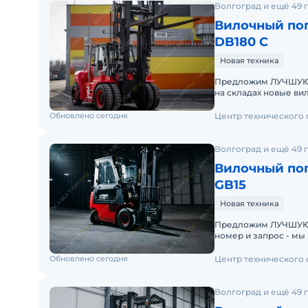
Волгоград и ещё 49 
Вилочный пог
DB180 C
Новая техника
Предложим ЛУЧШУЮ ЦЕНУ
на складах новые ви
производителя. Опе
Обновлено сегодня
Центр технического
Волгоград и ещё 49 
Вилочный пог
GB15
Новая техника
Предложим ЛУЧШУЮ ЦЕН
номер и запрос - мы под
складах новые вило
Обновлено сегодня
Центр технического
Волгоград и ещё 49 