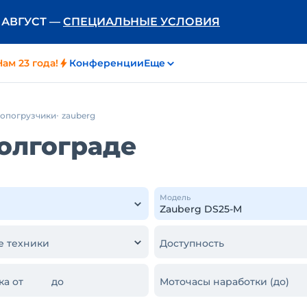
Ь АВГУСТ —
СПЕЦИАЛЬНЫЕ УСЛОВИЯ
Нам 23 года!
Конференции
Еще
топогрузчики
zauberg
Волгограде
Модель
е техники
Доступность
ка от
до
Моточасы наработки (до)