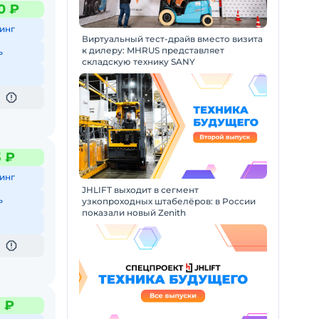
0 ₽
инг
Виртуальный тест-драйв вместо визита
к дилеру: MHRUS представляет
ь
складскую технику SANY
3 ₽
инг
JHLIFT выходит в сегмент
ь
узкопроходных штабелёров: в России
показали новый Zenith
3 ₽