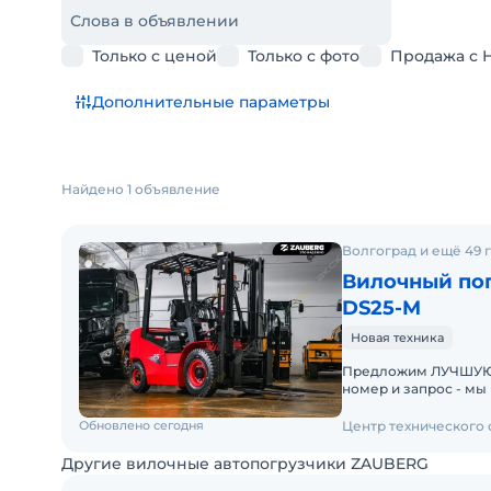
Слова в объявлении
Только с ценой
Только с фото
Продажа с 
Дополнительные параметры
Найдено 1 объявление
Волгоград и ещё 49 
Вилочный пог
DS25-M
Новая техника
Предложим ЛУЧШУЮ ЦЕН
номер и запрос - мы под
складах новые вило
Обновлено сегодня
Центр технического
Другие вилочные автопогрузчики ZAUBERG