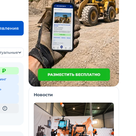
ъявления
ктуальные
3 ₽
инг
ь
Новости