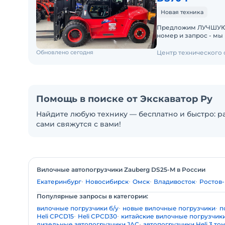
Новая техника
Предложим ЛУЧШУЮ ЦЕН
номер и запрос - мы под
складах новые вило
Обновлено сегодня
Центр технического
Помощь в поиске от Экскаватор Ру
Найдите любую технику — бесплатно и быстро: ра
сами свяжутся с вами!
Вилочные автопогрузчики Zauberg DS25-M в России
Екатеринбург
Новосибирск
Омск
Владивосток
Ростов
Популярные запросы в категории:
вилочные погрузчики б/у
новые вилочные погрузчики
п
Heli CPCD15
Heli CPCD30
китайские вилочные погрузчик
дизельные автопогрузчики JAC
автопогрузчики Heli 3 то