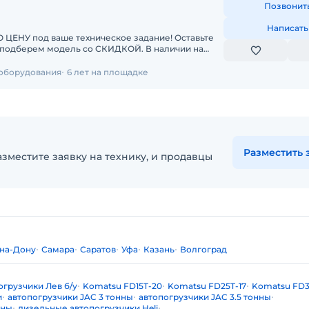
Позвонит
Написать
У под ваше техническое задание! Оставьте
берем модель со СКИДКОЙ. В наличии на
чные погрузчики
 оборудования
6 лет на площадке
Разместить 
зместите заявку на технику, и продавцы
-на-Дону
Самара
Саратов
Уфа
Казань
Волгоград
огрузчики Лев б/у
Komatsu FD15T-20
Komatsu FD25T-17
Komatsu FD3
и
автопогрузчики JAC 3 тонны
автопогрузчики JAC 3.5 тонны
нны
дизельные автопогрузчики Heli