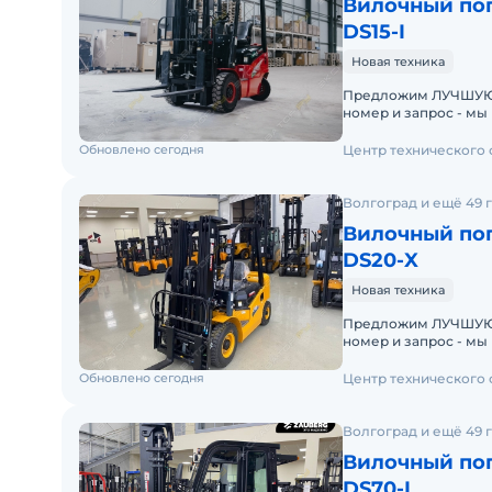
Вилочный пог
DS15-I
Новая техника
Предложим ЛУЧШУЮ ЦЕН
номер и запрос - мы под
складах новые вило
Обновлено сегодня
Центр технического
Волгоград и ещё 49 
Вилочный пог
DS20-X
Новая техника
Предложим ЛУЧШУЮ ЦЕН
номер и запрос - мы под
складах новые вило
Обновлено сегодня
Центр технического
Волгоград и ещё 49 
Вилочный пог
DS70-I