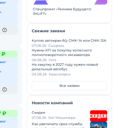
инг
Спецпроект «Техника будущего:
ь
JHLIFT»
Свежие заявки
Куплю автокран б/у СМК-14 или СМК-12А
07.08.26
Сызрань
Нужны КП на покупку колесного
6 ₽
полноповоротного экскаватора
06.08.26
Ухта
инг
На закупку в 2027 году нужен новый
дизельный автобус
ь
04.08.26
Красноярск
Все заявки
Новости компаний
Скидки
7 ₽
07.08.26
Хит Машинери
инг
Как увеличить срок службы