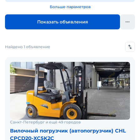
Больше параметров
Показать объявления
Найдено 1 объявление
Санкт-Петербург и ещё 49 городов
Вилочный погрузчик (автопогрузчик) CHL
CPCD20-XC5K2C