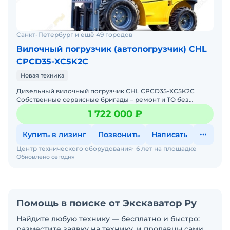
Санкт-Петербург и ещё 49 городов
Вилочный погрузчик (автопогрузчик) CHL
CPCD35-XC5K2C
Новая техника
Дизельный вилочный погрузчик CHL CPCD35-XC5K2C
Собственные сервисные бригады – ремонт и ТО без
простоев. Гарантия 12 месяцев + постгарантийное
1 722 000 ₽
обслуживание.
Купить в лизинг
Позвонить
Написать
Центр технического оборудования
6 лет на площадке
Обновлено сегодня
Помощь в поиске от Экскаватор Ру
Найдите любую технику — бесплатно и быстро:
разместите заявку на технику, и продавцы сами