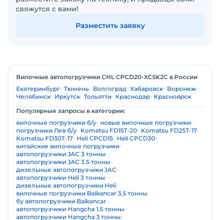
свяжутся с вами!
Разместить заявку
Вилочные автопогрузчики CHL CPCD20-XC5K2C в России
Екатеринбург
Тюмень
Волгоград
Хабаровск
Воронеж
Челябинск
Иркутск
Тольятти
Краснодар
Красноярск
Популярные запросы в категории:
вилочные погрузчики б/у
новые вилочные погрузчики
погрузчики Лев б/у
Komatsu FD15T-20
Komatsu FD25T-17
Komatsu FD30T-17
Heli CPCD15
Heli CPCD30
китайские вилочные погрузчики
автопогрузчики JAC 3 тонны
автопогрузчики JAC 3.5 тонны
дизельные автопогрузчики JAC
автопогрузчики Heli 3 тонны
дизельные автопогрузчики Heli
вилочные погрузчики Balkancar 3.5 тонны
бу автопогрузчики Balkancar
автопогрузчики Hangcha 1.5 тонны
автопогрузчики Hangcha 3 тонны