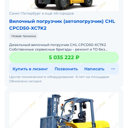
Санкт-Петербург и ещё 49 городов
Вилочный погрузчик (автопогрузчик) CHL
CPCD50-XC7K2
Новая техника
Дизельный вилочный погрузчик CHL CPCD50-XC7K2
Собственные сервисные бригады – ремонт и ТО без
простоев. Гарантия 12 месяцев + постгарантийное
5 035 222 ₽
обслуживание.
Купить в лизинг
Позвонить
Написать
Центр технического оборудования
6 лет на площадке
Обновлено сегодня