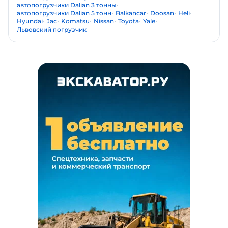
автопогрузчики Dalian 3 тонны
автопогрузчики Dalian 5 тонн
Balkancar
Doosan
Heli
Hyundai
Jac
Komatsu
Nissan
Toyota
Yale
Львовский погрузчик