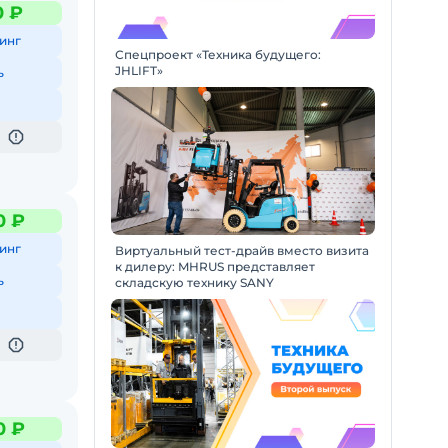
0 ₽
инг
Спецпроект «Техника будущего:
JHLIFT»
ь
0 ₽
инг
Виртуальный тест-драйв вместо визита
к дилеру: MHRUS представляет
ь
складскую технику SANY
0 ₽