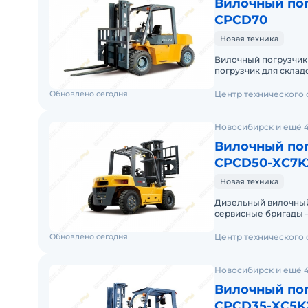
Вилочный пог
CPCD70
Новая техника
Вилочный погрузчи
погрузчик для складских и
Доставку по России о
Обновлено сегодня
Центр технического
Новосибирск и ещё 
Вилочный пог
CPCD50-XC7K
Новая техника
Дизельный вилочный пог
сервисные бригады – ремонт и
постгарантийное об
Обновлено сегодня
Центр технического
Новосибирск и ещё 
Вилочный пог
CPCD35-XC5K