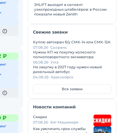
инг
JHLIFT выходит в сегмент
узкопроходных штабелёров: в России
ь
показали новый Zenith
Свежие заявки
Куплю автокран б/у СМК-14 или СМК-12А
07.08.26
Сызрань
Нужны КП на покупку колесного
2 ₽
полноповоротного экскаватора
06.08.26
Ухта
инг
На закупку в 2027 году нужен новый
дизельный автобус
ь
04.08.26
Красноярск
Все заявки
Новости компаний
Скидки
0 ₽
07.08.26
Хит Машинери
инг
Как увеличить срок службы