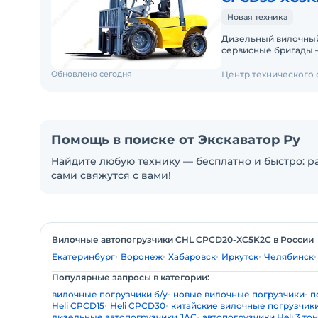
Новая техника
Дизельный вилочный пог
сервисные бригады – ремонт и
постгарантийное об
Обновлено сегодня
Центр технического
Помощь в поиске от Экскаватор Ру
Найдите любую технику — бесплатно и быстро: ра
сами свяжутся с вами!
Вилочные автопогрузчики CHL CPCD20-XC5K2C в России
Екатеринбург
Воронеж
Хабаровск
Иркутск
Челябинск
Популярные запросы в категории:
вилочные погрузчики б/у
новые вилочные погрузчики
п
Heli CPCD15
Heli CPCD30
китайские вилочные погрузчик
дизельные автопогрузчики JAC
автопогрузчики Heli 3 то