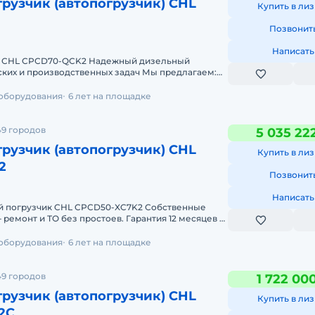
рузчик (автопогрузчик) CHL
Купить в лиз
Позвонит
Написать
к CHL CPCD70-QCK2 Надежный дизельный
 производственных задач Мы предлагаем:
т 2-х дней Собствен
 оборудования
6 лет на площадке
49 городов
5 035 22
рузчик (автопогрузчик) CHL
Купить в лиз
2
Позвонит
Написать
рузчик CHL CPCD50-XC7K2 Собственные
 ТО без простоев. Гарантия 12 месяцев +
служивание.
 оборудования
6 лет на площадке
49 городов
1 722 00
рузчик (автопогрузчик) CHL
Купить в лиз
2C