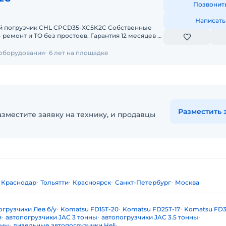
Позвонит
Написать
рузчик CHL CPCD35-XC5K2C Собственные
 ТО без простоев. Гарантия 12 месяцев +
служивание.
 оборудования
6 лет на площадке
Разместить 
зместите заявку на технику, и продавцы
Краснодар
Тольятти
Красноярск
Санкт-Петербург
Москва
огрузчики Лев б/у
Komatsu FD15T-20
Komatsu FD25T-17
Komatsu FD3
и
автопогрузчики JAC 3 тонны
автопогрузчики JAC 3.5 тонны
нны
дизельные автопогрузчики Heli