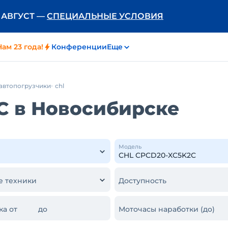
Ь АВГУСТ —
СПЕЦИАЛЬНЫЕ УСЛОВИЯ
Нам 23 года!
Конференции
Еще
автопогрузчики
chl
C в Новосибирске
Модель
е техники
Доступность
ка от
до
Моточасы наработки (до)