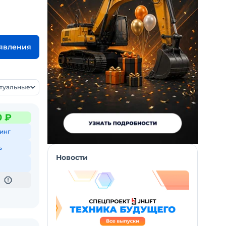
ъявления
ктуальные
0 ₽
инг
ь
Новости