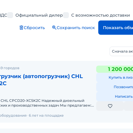
НДС
Официальный дилер
С возможностью доставки
Сбросить
Сохранить поиск
Показать об
Сначала а
49 городов
1 200 00
рузчик (автопогрузчик) CHL
Купить в лиз
2C
Позвонит
Написать
к CHL CPCD20-XC5K2C Надежный дизельный
 производственных задач Мы предлагаем:
т 2-х дней Собств
 оборудования
6 лет на площадке