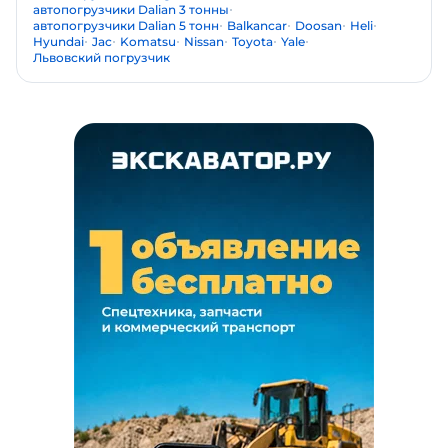
автопогрузчики Dalian 3 тонны
автопогрузчики Dalian 5 тонн
Balkancar
Doosan
Heli
Hyundai
Jac
Komatsu
Nissan
Toyota
Yale
Львовский погрузчик