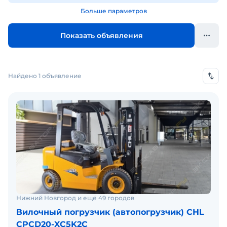
Больше параметров
Показать объявления
Найдено 1 объявление
Нижний Новгород и ещё 49 городов
Вилочный погрузчик (автопогрузчик) CHL
CPCD20-XC5K2C