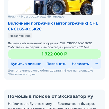
Нижний Новгород и ещё 49 городов
Вилочный погрузчик (автопогрузчик) CHL
CPCD35-XC5K2C
Новая техника
Дизельный вилочный погрузчик CHL CPCD35-XC5K2C
Собственные сервисные бригады – ремонт и ТО без
простоев. Гарантия 12 месяцев + постгарантийное
1 722 000 ₽
обслуживание.
Купить в лизинг
Позвонить
Написать
Центр технического оборудования
6 лет на площадке
Обновлено сегодня
Помощь в поиске от Экскаватор Ру
Найдите любую технику — бесплатно и быстро:
разместите заявку на технику, и продавцы сами