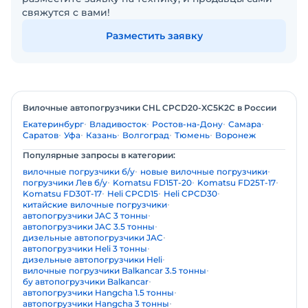
свяжутся с вами!
Разместить заявку
Вилочные автопогрузчики CHL CPCD20-XC5K2C в России
Екатеринбург
Владивосток
Ростов-на-Дону
Самара
Саратов
Уфа
Казань
Волгоград
Тюмень
Воронеж
Популярные запросы в категории:
вилочные погрузчики б/у
новые вилочные погрузчики
погрузчики Лев б/у
Komatsu FD15T-20
Komatsu FD25T-17
Komatsu FD30T-17
Heli CPCD15
Heli CPCD30
китайские вилочные погрузчики
автопогрузчики JAC 3 тонны
автопогрузчики JAC 3.5 тонны
дизельные автопогрузчики JAC
автопогрузчики Heli 3 тонны
дизельные автопогрузчики Heli
вилочные погрузчики Balkancar 3.5 тонны
бу автопогрузчики Balkancar
автопогрузчики Hangcha 1.5 тонны
автопогрузчики Hangcha 3 тонны