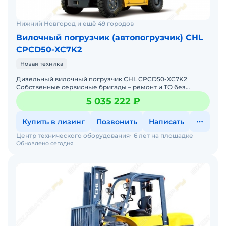
Нижний Новгород и ещё 49 городов
Вилочный погрузчик (автопогрузчик) CHL
CPCD50-XC7K2
Новая техника
Дизельный вилочный погрузчик CHL CPCD50-XC7K2
Собственные сервисные бригады – ремонт и ТО без
простоев. Гарантия 12 месяцев + постгарантийное
5 035 222 ₽
обслуживание.
Купить в лизинг
Позвонить
Написать
Центр технического оборудования
6 лет на площадке
Обновлено сегодня