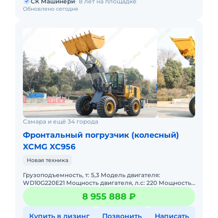
СК Машинери
8 лет на площадке
Обновлено сегодня
Самара и ещё 34 города
Фронтальный погрузчик (колесный)
XCMG XC956
Новая техника
Грузоподъемность, т: 5,3 Модель двигателя:
WD10G220E21 Мощность двигателя, л.с: 220 Мощность,
кВт: 162 Эксплуатационная масса, т: 16,8 Объем ковша,
8 955 888 ₽
м: 3,0
Купить в лизинг
Позвонить
Написать