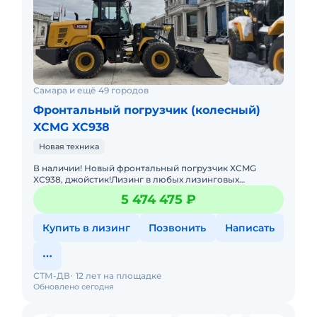
Самара и ещё 49 городов
Фронтальный погрузчик (колесный)
XCMG XC938
Новая техника
В наличии! Новый фронтальный погрузчик XCMG
XC938, джойстик!Лизинг в любых лизинговых
компаниях. Гарантия.Доставка в регионы. Масса:10 400
5 474 475 ₽
кгМодель двигателя:W
Купить в лизинг
Позвонить
Написать
СТМ-ДВ
12 лет на площадке
Обновлено сегодня