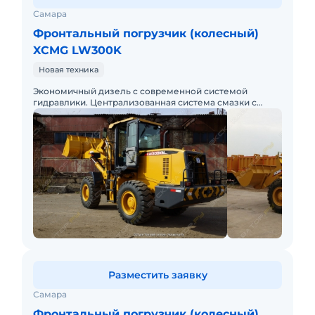
Самара
Фронтальный погрузчик (колесный)
XCMG LW300K
Новая техника
Экономичный дизель с современной системой
гидравлики. Централизованная система смазки с
компьютерным управлением. Специальная цена при
покупке в лизинг. Без нар
Разместить заявку
Самара
Фронтальный погрузчик (колесный)