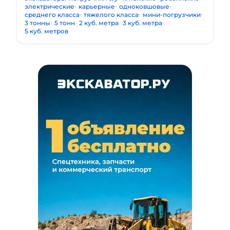
электрические
карьерные
одноковшовые
среднего класса
тяжелого класса
мини-погрузчики
3 тонны
5 тонн
2 куб. метра
3 куб. метра
5 куб. метров