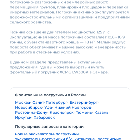
погрузочно-разгрузочных и землеройных работ:
перемещения грунтов, планировки площадок и перевалки
инертных материалов. Погрузчик активно эксплуатируется
дорожно-строительными организациями и предприятиями
сельского хозяйства.
Техника оснащена двигателем мощностью 125 л. с.
Эксплуатационная масса погрузчика составляет 10,6 - 10,9
тонны, объём стандартного ковша — 1,8 м³. Малый радиус
поворота обеспечивает машине высокую манёвренность
при работе в стеснённых условиях.
В данном разделе представлены актуальные
предложения, где вы можете выбрать и купить
фронтальный погрузчик XCMG LW300K в Самаре.
Фронтальные погрузчики в России
Москва
Санкт-Петербург
Екатеринбург
Новосибирск
Уфа
Нижний Новгород
Ростов-на-Дону
Красноярск
Тюмень
Казань
Иркутск
Хабаровск
Популярные запросы в категории:
новые экскаваторы-погрузчики
экскаваторы-погрузчики б/у
китайские
российские