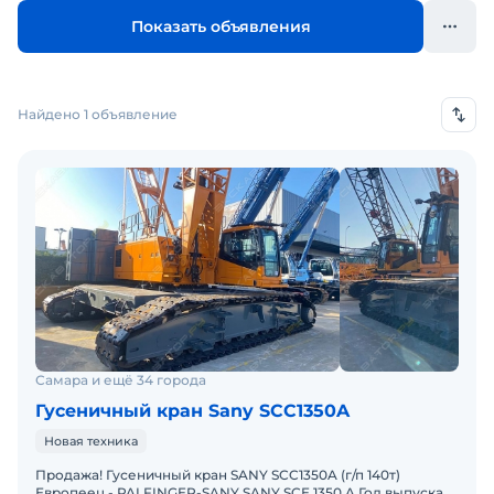
Показать объявления
Найдено 1 объявление
Самара и ещё 34 города
Гусеничный кран Sany SCC1350A
Новая техника
Продажа! Гусеничный кран SANY SCC1350A (г/п 140т)
Европеец - PALFINGER-SANY SANY SCE 1350 A Год выпуска -