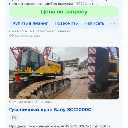
полной комплектации!Год выпуска - 2022Цвет -
желтыйКомплектация: Комбинация подъемной стрелы 76
Цена по запросу
м + гусек
Купить в лизинг
Позвонить
Написать
CRANES.RENT
9 лет на площадке
Обновлено сегодня
Самара и ещё 34 города
Гусеничный кран Sany SCC1000C
Б/у
Продажа! Гусеничный кран SANY SCC1000A-3 (г/п 100т) в