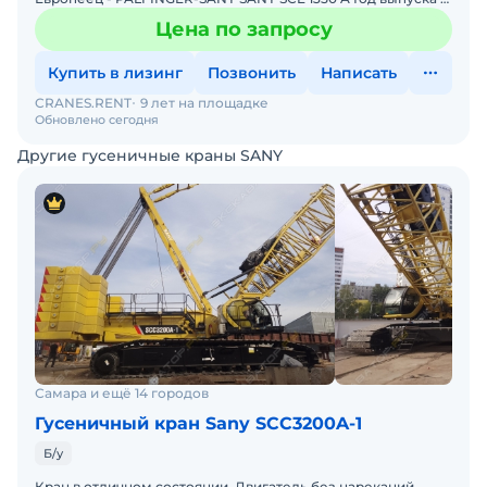
2023 Комплектация: Крюкоблоки: 1 x 135 T (5 шки
Цена по запросу
Купить в лизинг
Позвонить
Написать
CRANES.RENT
9 лет на площадке
Обновлено сегодня
Другие гусеничные краны SANY
Самара и ещё 14 городов
Гусеничный кран Sany SCC3200A-1
Б/у
Кран в отличном состоянии. Двигатель без нареканий.