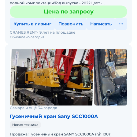
полной комплектации!Год выпуска - 2022Цвет -
желтыйКомплектация: Комбинация подъемной стрелы 64
Цена по запросу
м + 18 м1
Купить в лизинг
Позвонить
Написать
CRANES.RENT
9 лет на площадке
Обновлено сегодня
Самара и ещё 34 города
Гусеничный кран Sany SCC1000A
Новая техника
Продажа! Гусеничный кран SANY SCC1000A (г/п 100т)