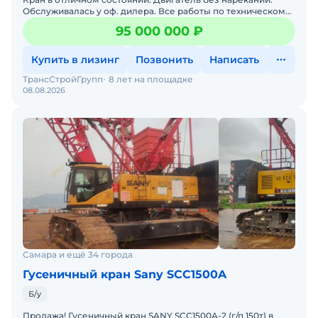
Обслуживалась у оф. дилера. Все работы по техническому
обслуживанию проводились своевременно. Стоит на учете
95 000 000 ₽
Купить в лизинг
Позвонить
Написать
ТрансСтройГрупп
8 лет на площадке
08.08.2026
Самара и ещё 34 города
Гусеничный кран Sany SCC1500A
Б/у
Продажа! Гусеничный кран SANY SCC1500A-2 (г/п 150т) в