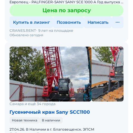
Европеец - PALFINGER-SANY SANY SCE 1000 A Год выпуска -
2023 Цвет - желтый Комплектация: Комбинация по
Цена по запросу
Купить в лизинг
Позвонить
Написать
CRANES.RENT
9 лет на площадке
Обновлено сегодня
Самара и ещё 34 города
Гусеничный кран Sany SCC1100
Новая техника
В наличии
27.04.26. В Наличии в г. Благовещенск. ЭПСМ