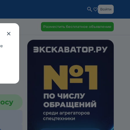
Войти
Разместить бесплатное объявление
те
росу