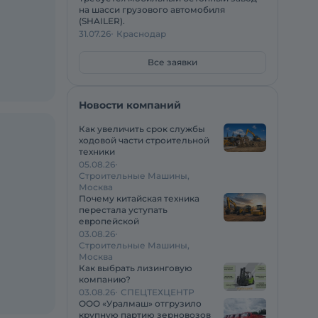
на шасси грузового автомобиля
(SHAILER).
31.07.26
Краснодар
Все заявки
Новости компаний
Как увеличить срок службы
ходовой части строительной
техники
05.08.26
Строительные Машины,
Москва
Почему китайская техника
перестала уступать
европейской
03.08.26
Строительные Машины,
Москва
Как выбрать лизинговую
компанию?
03.08.26
СПЕЦТЕХЦЕНТР
ООО «Уралмаш» отгрузило
крупную партию зерновозов