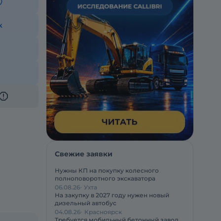
к
Свежие заявки
Нужны КП на покупку колесного
полноповоротного экскаватора
06.08.26
Ухта
На закупку в 2027 году нужен новый
дизельный автобус
04.08.26
Красноярск
Требуется мобильный бетонный завод