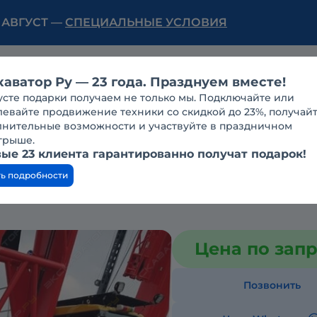
Ь АВГУСТ —
СПЕЦИАЛЬНЫЕ УСЛОВИЯ
Нам 23 года!
Конференции
Еще
каватор Ру — 23 года. Празднуем вместе!
усте подарки получаем не только мы. Подключайте или
евайте продвижение техники со скидкой до 23%, получай
в москве
лнительные возможности и участвуйте в праздничном
грыше.
й 2023 г.в.
ые 23 клиента гарантированно получат подарок!
ть подробности
Цена по зап
Позвонить