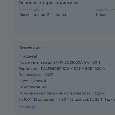
Основные характеристики
Расположение
Состояние 
Москва и еще
34 города
Новая
Описание
Продажа!
Гусеничный кран SANY SCC1000A (г/п 100т)
Европеец - PALFINGER-SANY SANY SCE 1000 A
Год выпуска - 2023
Цвет - желтый
Комплектация:
Комбинация подъемной стрелы 52 м + 22,5 м
1 x 100 T (5 шкивов), 1 x 50 T (3 шкива), 1 x 25 T (1 шкив
13,5 T Ball
Развернуть
Балласт - 31.2 тонны