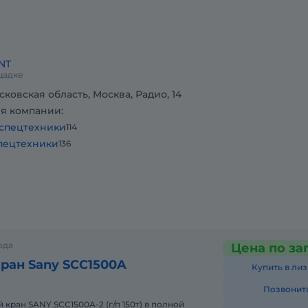
NT
щадке
сковская область, Москва, Радио, 14
я компании:
спецтехники
114
пецтехники
136
ода
Цена по за
ран Sany SCC1500A
Купить в лиз
Позвонит
кран SANY SCC1500A-2 (г/п 150т) в полной