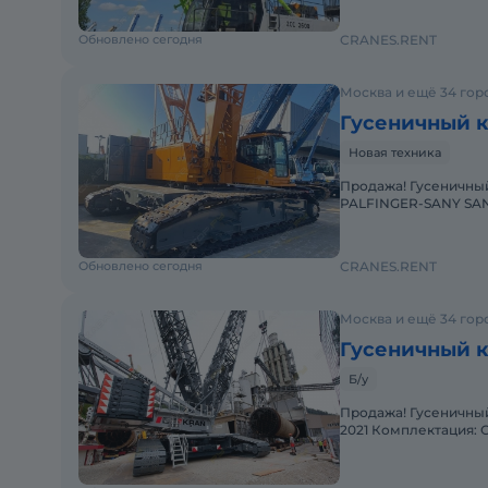
Обновлено сегодня
CRANES.RENT
Москва и ещё 34 гор
Гусеничный к
Новая техника
Продажа! Гусеничный кран SANY SCC1350A (г/п 140т) Европеец -
PALFINGER-SANY SANY
Крюкоблоки: 1 x 135 T
Обновлено сегодня
CRANES.RENT
Москва и ещё 34 гор
Гусеничный кр
Б/у
Продажа! Гусеничный 
2021 Комплектация: С
Состояние: Отлич