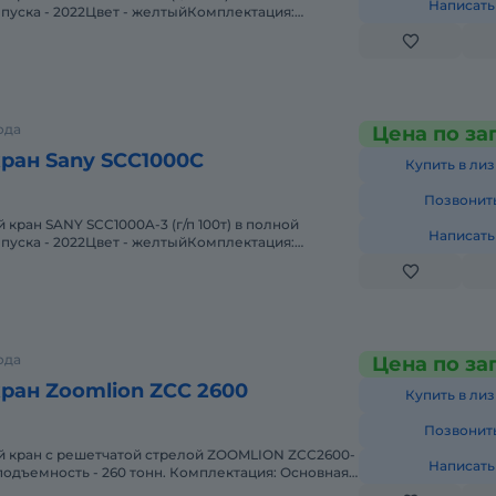
Написать
пуска - 2022Цвет - желтыйКомплектация:
й стрелы 76 м + гусек
ода
Цена по за
ран Sany SCC1000C
Купить в лиз
Позвонит
кран SANY SCC1000A-3 (г/п 100т) в полной
Написать
пуска - 2022Цвет - желтыйКомплектация:
й стрелы 64 м + 18 м1
ода
Цена по за
ран Zoomlion ZCC 2600
Купить в лиз
Позвонит
Написать
зоподъемность - 260 тонн. Комплектация: Основная
вый г