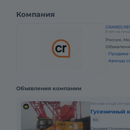
Наработка - 0 м/ч.
Состояние: Новый.
Компания
Полный комплект документов вкл ЭПСМ!
В наличии в Москве!
CRANES.RE
Стоимость на складе в Москве - по запросу!
9 лет на пло
Доставим в любую точку России.
Россия, Мо
Возможна продажа в лизинг.
Объявлени
Продажа 
Аренда с
Объявления компании
Москва и ещё 34 гор
Гусеничный к
Б/у
Продажа! Гусеничный 