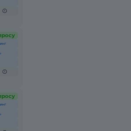
просу
инг
ь
просу
инг
ь