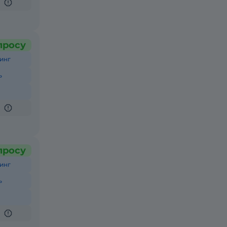
просу
инг
ь
просу
инг
ь