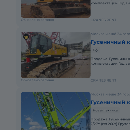
комплектации!Год вы
Комбинация подъемно
Обновлено сегодня
CRANES.RENT
Москва и ещё 34 гор
Гусеничный к
Б/у
Продажа! Гусеничный 
комплектации!Год вы
Комбинация подъемно
Обновлено сегодня
CRANES.RENT
Москва и ещё 34 гор
Гусеничный к
Новая техника
Продажа! Гусеничный кран с решетчатой стрелой ZOOMLION ZCC2600-
2/27Y (г/п 260т) Гру
стрела 86м, маневро