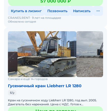
57 000 000 ₽
Купить в лизинг
Позвонить
Написать
CRANES.RENT
9 лет на площадке
Обновлено сегодня
Самара и ещё 14 городов
Гусеничный кран Liebherr LR 1280
Б/у
Кран на гусеничном ходу Liebherr LR 1280, год вып. 2005.
Двигатель без нареканий. Цена с НДС. Готов к
эксплуатации. Стрела крана 55м. Кран стоит на учете в Рост