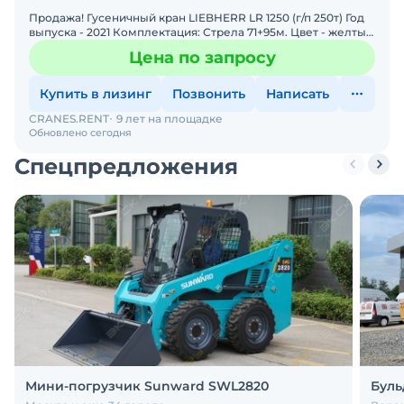
Продажа! Гусеничный кран LIEBHERR LR 1250 (г/п 250т) Год
выпуска - 2021 Комплектация: Стрела 71+95м. Цвет - желтый
Наработка - 5500 м/ч. Состояние: Отличн
Цена по запросу
Купить в лизинг
Позвонить
Написать
CRANES.RENT
9 лет на площадке
Обновлено сегодня
Спецпредложения
Мини-погрузчик Sunward SWL2820
Буль