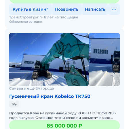
Купить в лизинг
Позвонить
Написать
ТрансСтройГрупп
8 лет на площадке
Обновлено сегодня
Самара и ещё 34 города
Гусеничный кран Kobelco TK750
Б/у
Продается Кран на гусеничном ходу KOBELCO TK750 2016
года выпуска. Отличное техническое и косметическое
состояние, готов к эксплуатации. Наработка составляет 6
85 000 000 ₽