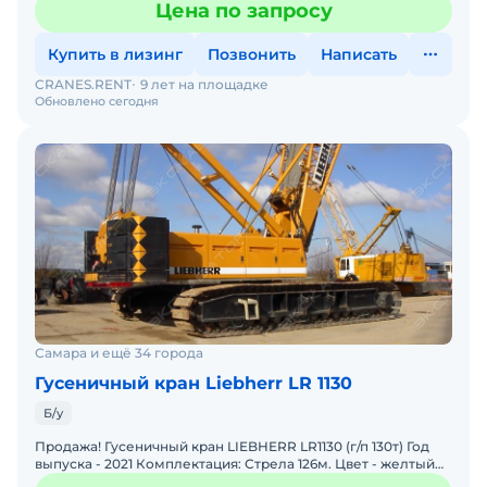
Цена по запросу
Купить в лизинг
Позвонить
Написать
CRANES.RENT
9 лет на площадке
Обновлено сегодня
Самара и ещё 34 города
Гусеничный кран Liebherr LR 1130
Б/у
Продажа! Гусеничный кран LIEBHERR LR1130 (г/п 130т) Год
выпуска - 2021 Комплектация: Стрела 126м. Цвет - желтый
Наработка - 6 000 м/ч. Состояние: Отличное