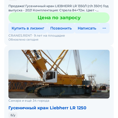
Продажа! Гусеничный кран LIEBHERR LR 1350/1 (г/п 350т) Год
выпуска - 2021 Комплектация: Стрела 84+72м. Цвет -
желтый Наработка - 7000 м/ч. Состояние: Отли
Цена по запросу
Купить в лизинг
Позвонить
Написать
CRANES.RENT
9 лет на площадке
Обновлено сегодня
Самара и ещё 34 города
Гусеничный кран Liebherr LR 1250
Б/у