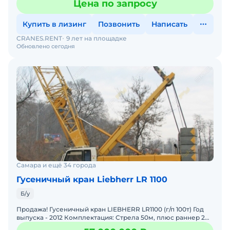
Цена по запросу
Купить в лизинг
Позвонить
Написать
CRANES.RENT
9 лет на площадке
Обновлено сегодня
Самара и ещё 34 города
Гусеничный кран Liebherr LR 1100
Б/у
Продажа! Гусеничный кран LIEBHERR LR1100 (г/п 100т) Год
выпуска - 2012 Комплектация: Стрела 50м, плюс раннер 2м.
Цвет - желтый Наработка - 12 000 м/ч. Сос