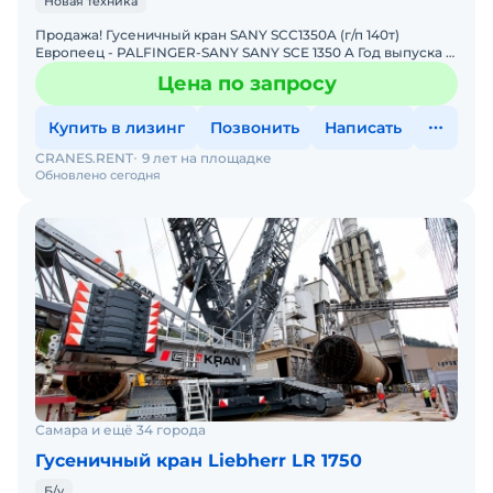
Новая техника
Продажа! Гусеничный кран SANY SCC1350A (г/п 140т)
Европеец - PALFINGER-SANY SANY SCE 1350 A Год выпуска -
2023 Комплектация: Крюкоблоки: 1 x 135 T (5 шки
Цена по запросу
Купить в лизинг
Позвонить
Написать
CRANES.RENT
9 лет на площадке
Обновлено сегодня
Самара и ещё 34 города
Гусеничный кран Liebherr LR 1750
Б/у