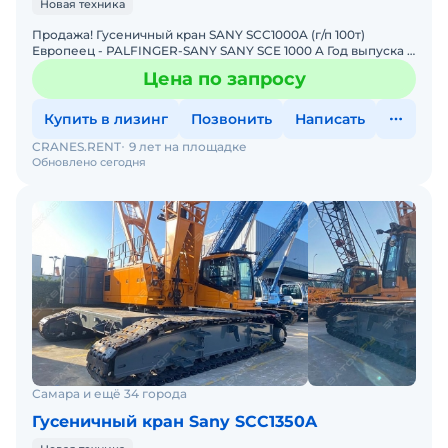
Новая техника
Продажа! Гусеничный кран SANY SCC1000A (г/п 100т)
Европеец - PALFINGER-SANY SANY SCE 1000 A Год выпуска -
2023 Цвет - желтый Комплектация: Комбинация по
Цена по запросу
Купить в лизинг
Позвонить
Написать
CRANES.RENT
9 лет на площадке
Обновлено сегодня
Самара и ещё 34 города
Гусеничный кран Sany SCC1350A