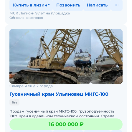
Купить в лизинг
Позвонить
Написать
МСК Легион
9 лет на площадке
Обновлено сегодня
Самара и ещё 2 города
Гусеничный кран Ульяновец МКГС-100
Б/у
Продам гусеничный кран МКГС-100. Грузоподъемность
100т. Кран в идеальном техническом состоянии. Стрела
50+40. Все документы в порядке. Цена с НДС. По всем
16 000 000 ₽
вопро