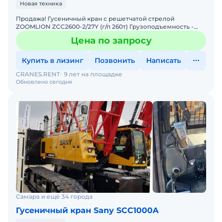
Новая техника
Продажа! Гусеничный кран с решетчатой стрелой
ZOOMLION ZCC2600-2/27Y (г/п 260т) Грузоподъемность -
260 тонн. Комплектация: Основная стрела 86м,
Цена по запросу
маневровый г
Купить в лизинг
Позвонить
Написать
CRANES.RENT
9 лет на площадке
Обновлено сегодня
Самара и ещё 34 города
Гусеничный кран Sany SCC1000A