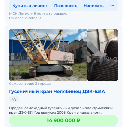
Купить в лизинг
Позвонить
Написать
МСК Легион
9 лет на площадке
Обновлено сегодня
Самара и ещё 2 города
Гусеничный кран Челябинец ДЭК-631А
Б/у
Продам самоходный гусеничный дизель-электрический
кран ДЭК-631. Год выпуска 2008.Кран в идеальном
техническом состоянии!Стрела 36м + маневровый гусек
14 900 000 ₽
29м.Террит