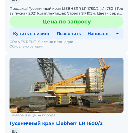
Продажа! Гусеничный кран LIEBHERR LR 1750/2 (г/п 750т) Год
выпуска - 2021 Комплектация: Стрела 91+105м. Цвет - серый
Наработка - 4500 м/ч. Состояние: Отлич
Цена по запросу
Купить в лизинг
Позвонить
Написать
CRANES.RENT
9 лет на площадке
Обновлено сегодня
Самара и ещё 34 города
Гусеничный кран Liebherr LR 1600/2
Б/у