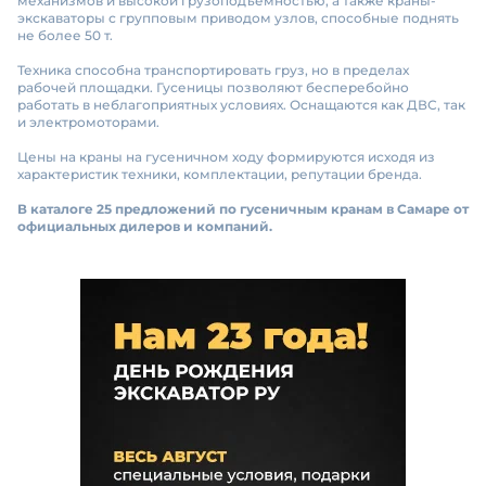
механизмов и высокой грузоподъемностью, а также краны-
экскаваторы с групповым приводом узлов, способные поднять
не более 50 т.
Техника способна транспортировать груз, но в пределах
рабочей площадки. Гусеницы позволяют бесперебойно
работать в неблагоприятных условиях. Оснащаются как ДВС, так
и электромоторами.
Цены на краны на гусеничном ходу формируются исходя из
характеристик техники, комплектации, репутации бренда.
В каталоге 25 предложений по гусеничным кранам в Самаре от
официальных дилеров и компаний.