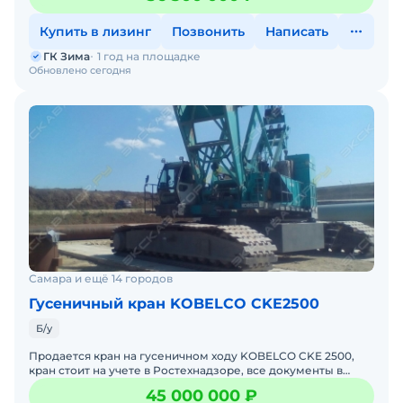
Купить в лизинг
Позвонить
Написать
ГК Зима
1 год на площадке
Обновлено сегодня
Самара и ещё 14 городов
Гусеничный кран KOBELCO CKE2500
Б/у
Продается кран на гусеничном ходу KOBELСO CKE 2500,
кран стоит на учете в Ростехнадзоре, все документы в
порядке, кран находится в хорошем техническом
45 000 000 ₽
состоянии