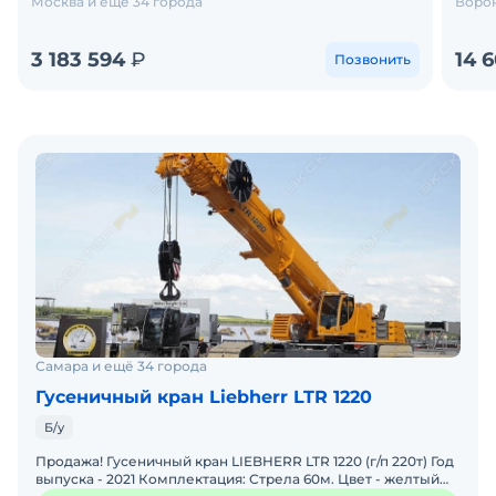
Москва и еще 34 города
Ворон
3 183 594
₽
14 
Позвонить
Самара и ещё 34 города
Гусеничный кран Liebherr LTR 1220
Б/у
Продажа! Гусеничный кран LIEBHERR LTR 1220 (г/п 220т) Год
выпуска - 2021 Комплектация: Стрела 60м. Цвет - желтый