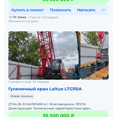
Китай;Эк
Купить в лизинг
Позвонить
Написать
ГК Зима
1 год на площадке
Обновлено сегодня
Самара и ещё 34 города
Гусеничный кран Leituo LTG110A
Новая техника
27.04.26. В НАЛИЧИИ в г. Благовещенск. ЭПСМ
Действующая. Технические характеристики кран
гусеничный Leituo (аналог Sany SCC1100A):• Год выпуска:
36 500 000 ₽
2024;&bul