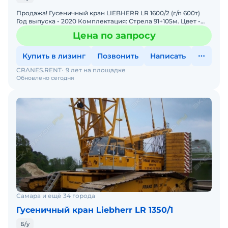
Продажа! Гусеничный кран LIEBHERR LR 1600/2 (г/п 600т)
Год выпуска - 2020 Комплектация: Стрела 91+105м. Цвет -
желтый Наработка - 9000 м/ч. Состояние: Отл
Цена по запросу
Купить в лизинг
Позвонить
Написать
CRANES.RENT
9 лет на площадке
Обновлено сегодня
Самара и ещё 34 города
Гусеничный кран Liebherr LR 1350/1
Б/у