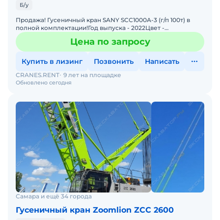
Б/у
Продажа! Гусеничный кран SANY SCC1000A-3 (г/п 100т) в
полной комплектации!Год выпуска - 2022Цвет -
желтыйКомплектация: Комбинация подъемной стрелы 64
Цена по запросу
м + 18 м1
Купить в лизинг
Позвонить
Написать
CRANES.RENT
9 лет на площадке
Обновлено сегодня
Самара и ещё 34 города
Гусеничный кран Zoomlion ZCC 2600