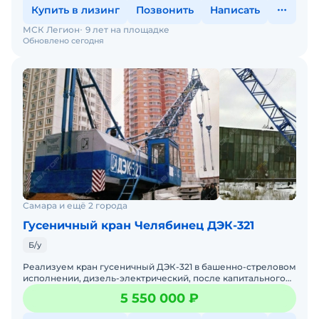
Купить в лизинг
Позвонить
Написать
МСК Легион
9 лет на площадке
Обновлено сегодня
Самара и ещё 2 города
Гусеничный кран Челябинец ДЭК-321
Б/у
Реализуем кран гусеничный ДЭК-321 в башенно-стреловом
исполнении, дизель-электрический, после капитального
ремонта, с документами.Грузоподъемностью 32 т.Стрела
5 550 000 ₽