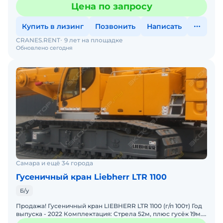
Наработка - 5000 м/ч. Состояние: Отличное
Цена по запросу
Купить в лизинг
Позвонить
Написать
CRANES.RENT
9 лет на площадке
Обновлено сегодня
Самара и ещё 34 города
Гусеничный кран Liebherr LTR 1100
Б/у
Продажа! Гусеничный кран LIEBHERR LTR 1100 (г/п 100т) Год
выпуска - 2022 Комплектация: Стрела 52м, плюс гусёк 19м.
Цвет - желтый Наработка - 1500 м/ч. Сос