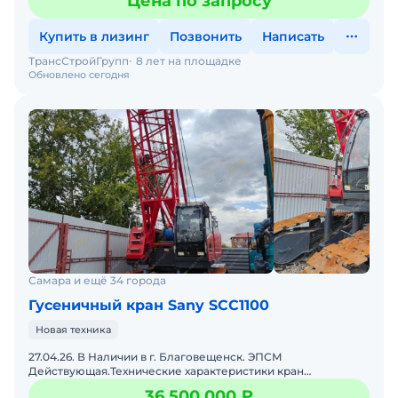
Цена по запросу
Купить в лизинг
Позвонить
Написать
ТрансСтройГрупп
8 лет на площадке
Обновлено сегодня
Самара и ещё 34 города
Гусеничный кран Sany SCC1100
Новая техника
27.04.26. В Наличии в г. Благовещенск. ЭПСМ
Действующая.Технические характеристики кран
гусеничный Sany SCC1100A• Год выпуска: 2024;• Страна:
36 500 000 ₽