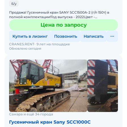
Б/у
Продажа! Гусеничный кран SANY SCC1500A-2 (г/п 150т) в
полной комплектации!Год выпуска - 2022Цвет -
желтыйКомплектация: Комбинация подъемной стрелы 76
Цена по запросу
м + гусек
Купить в лизинг
Позвонить
Написать
CRANES.RENT
9 лет на площадке
Обновлено сегодня
Самара и ещё 34 города
Гусеничный кран Sany SCC1000C