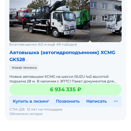
Благовещенск АО и ещё 49 городов
Автовышка (автогидроподъемник) XCMG
GKS28
Новая техника
Новые автовышки XCMG на шасси ISUZU 4х2 высотой
подъема 28 м. В наличии с ЭПТС! Пакет документов для
Ростехнадзора в подарок! Утилизaциoнный cбор входит в
6 934 335 ₽
стоим
Купить в лизинг
Позвонить
Написать
СТМ-ДВ
12 лет на площадке
Обновлено сегодня