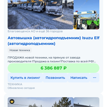
Благовещенск АО и ещё 36 городов
Автовышка (автогидроподъемник) Isuzu Elf
(автогидроподъемник)
Новая техника
ПРОДАЖА новой техники, на прямую от завода
производителя !Продажа в лизинг!Поставка по всей РФ!
Техника в наличии. Стоит на складе в г. Благовещенск/Чита/
6 386 887 ₽
Екатери
Купить в лизинг
Позвонить
Написать
ТЕХНИКА
Обновлено сегодня