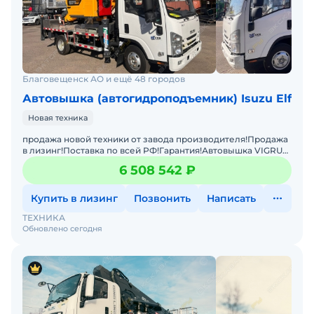
Благовещенск АО и ещё 48 городов
Автовышка (автогидроподъемник) Isuzu Elf
Новая техника
продажа новой техники от завода производителя!Продажа
в лизинг!Поставка по всей РФ!Гарантия!Автовышка VIGRUS
GKS30Модель оснащена дизельным двигателем
6 508 542 ₽
мощностью
Купить в лизинг
Позвонить
Написать
ТЕХНИКА
Обновлено сегодня