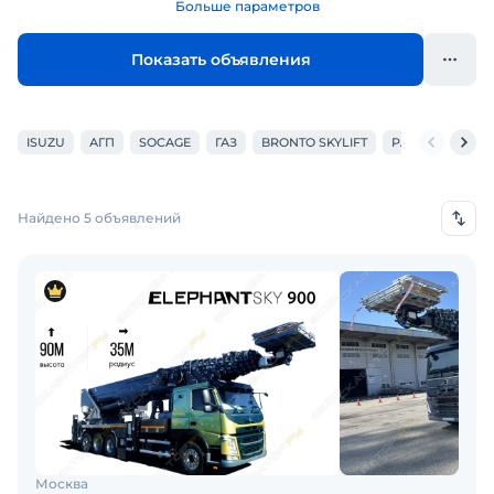
Больше параметров
Показать объявления
ISUZU
АГП
SOCAGE
ГАЗ
BRONTO SKYLIFT
PALFINGER
Найдено 5 объявлений
Москва