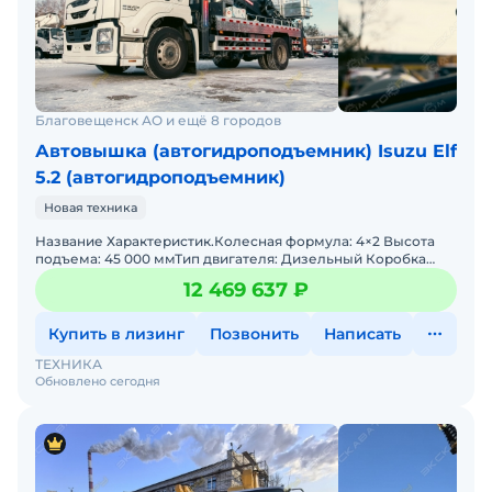
Благовещенск АО и ещё 8 городов
Автовышка (автогидроподъемник) Isuzu Elf
5.2 (автогидроподъемник)
Новая техника
Название Характеристик.Колесная формула: 4×2 Высота
подъема: 45 000 ммТип двигателя: Дизельный Коробка
передач: ISUZU MLD-6Q (6-ступенчатая МКПП) Снаряжен
12 469 637 ₽
Купить в лизинг
Позвонить
Написать
ТЕХНИКА
Обновлено сегодня