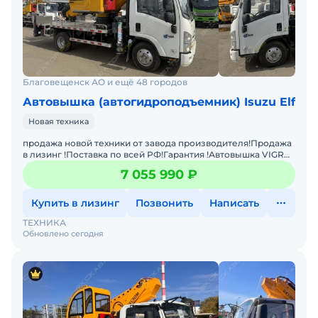
Благовещенск АО и ещё 48 городов
Автовышка (автогидроподъемник) Isuzu Elf
Новая техника
продажа новой техники от завода производителя!Продажа
в лизинг !Поставка по всей РФ!Гарантия !Автовышка VIGRUS
GKS36 на шасси ISUZU 4×2 с двигателем 96 кВ
7 055 990 ₽
Купить в лизинг
Позвонить
Написать
ТЕХНИКА
Обновлено сегодня