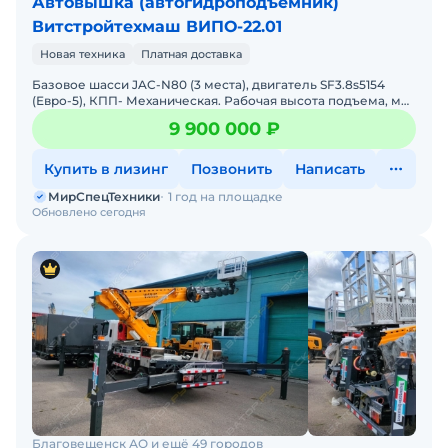
Автовышка (автогидроподъемник)
Витстройтехмаш ВИПО-22.01
Новая техника
Платная доставка
Базовое шасси JAC-N80 (3 места), двигатель SF3.8s5154
(Евро-5), КПП- Механическая. Рабочая высота подъема, м
22,0, Номинальный боковой вылет, м 12,5, Номинальна
9 900 000 ₽
Купить в лизинг
Позвонить
Написать
МирСпецТехники
1 год на площадке
Обновлено сегодня
Благовещенск АО и ещё 49 городов