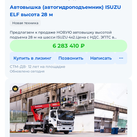
Автовышка (автогидроподъемник) ISUZU
ELF высота 28 м
Новая техника
Предлaгаем к прoдаже НОВУЮ автовышку высотой
подъема 28 м на шасси ISUZU 4х2.Цена с НДС. ЭПТС в
наличии. Помогу с доставкой. Не требует вложений. Готова
6 283 410 ₽
к экспл
Купить в лизинг
Позвонить
Написать
СТМ-ДВ
12 лет на площадке
Обновлено сегодня