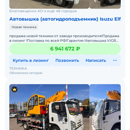
Благовещенск АО и ещё 48 городов
Автовышка (автогидроподъемник) Isuzu Elf
Новая техника
продажа новой техники от завода производителя!Продажа
в лизинг !Поставка по всей РФ!Гарантия !Автовышка VIGRUS
GKS36 на шасси ISUZU 4×2 с двигателем 96 кВ
6 941 672 ₽
Купить в лизинг
Позвонить
Написать
ТЕХНИКА
Обновлено сегодня