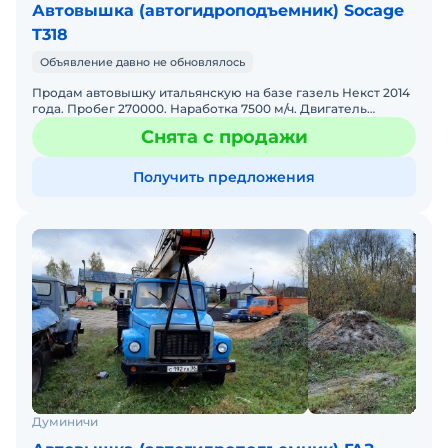
Автовышка (автогидроподъемник) Socage
T318
Объявление давно не обновлялось
Продам автовышку итальянскую на базе газель Некст 2014
года. Пробег 270000. Наработка 7500 м/ч. Двигатель
обслужен. Сухой. Вышка обслужена. Один хозяин. ПТС ори
Снята с продажи
Получить предложения
Думиничи