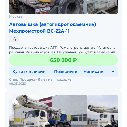
Москва
Автовышка (автогидроподъемник)
Мехпромстрой ВС-22А-11
Б/у
Продается автовышка АГП. Рама, стрела целые. Установка
рабочая. Резина хорошая. Не ржавая.Требуется замена или
ремонт двигателя. Цена вопроса двигателя 40 тыс.
650 000 ₽
Купить в лизинг
Позвонить
Написать
Спец Продажа
8 лет на площадке
08.05.2026