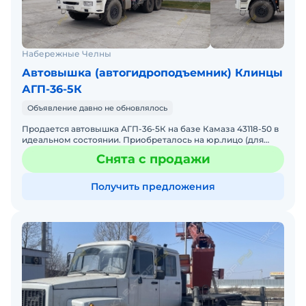
Набережные Челны
Автовышка (автогидроподъемник) Клинцы
АГП-36-5К
Объявление давно не обновлялось
Продается автовышка АГП-36-5К на базе Камаза 43118-50 в
идеальном состоянии. Приобреталось на юр.лицо (для
проведения электромонтажных работ). Обслуживалась у
Снята с продажи
Получить предложения