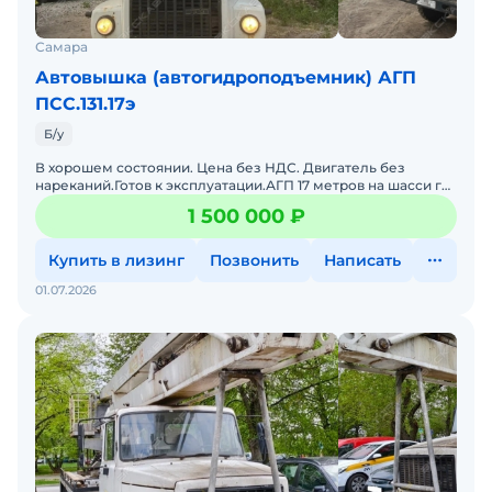
Самара
Автовышка (автогидроподъемник) АГП
ПСС.131.17э
Б/у
В хорошем состоянии. Цена без НДС. Двигатель без
нареканий.Готов к эксплуатации.АГП 17 метров на шасси газ
3309,в хорошем состоянии, можно сразу в работу. Пробе
1 500 000 ₽
Купить в лизинг
Позвонить
Написать
01.07.2026