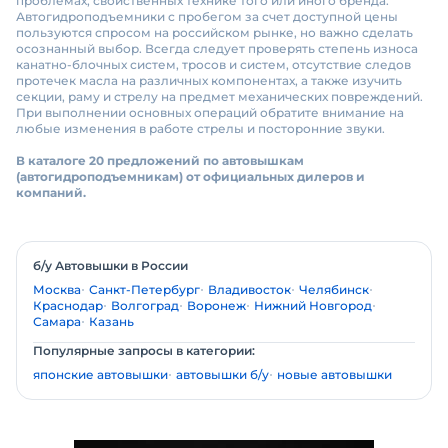
проблемах, свойственных технике того или иного бренда.
Автогидроподъемники с пробегом за счет доступной цены
пользуются спросом на российском рынке, но важно сделать
осознанный выбор. Всегда следует проверять степень износа
канатно-блочных систем, тросов и систем, отсутствие следов
протечек масла на различных компонентах, а также изучить
секции, раму и стрелу на предмет механических повреждений.
При выполнении основных операций обратите внимание на
любые изменения в работе стрелы и посторонние звуки.
В каталоге 20 предложений по автовышкам
(автогидроподъемникам) от официальных дилеров и
компаний.
б/у Автовышки в России
Москва
Санкт-Петербург
Владивосток
Челябинск
Краснодар
Волгоград
Воронеж
Нижний Новгород
Самара
Казань
Популярные запросы в категории:
японские автовышки
автовышки б/у
новые автовышки