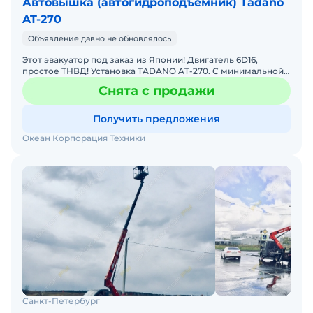
Автовышка (автогидроподъемник) Tadano
AT-270
Объявление давно не обновлялось
Этот эвакуатор под заказ из Японии! Двигатель 6D16,
простое ТНВД! Установка TADANO AT-270. C минимальной
наработкой! Цена указана без учета оформления докумен
Снята с продажи
Получить предложения
Океан Корпорация Техники
Санкт-Петербург