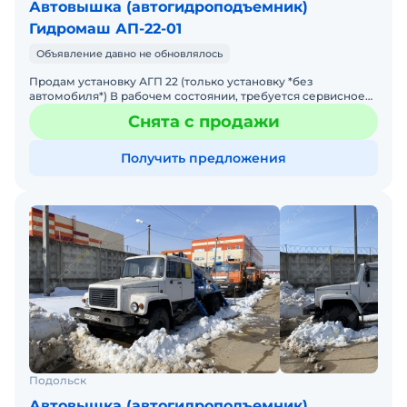
Автовышка (автогидроподъемник)
Гидромаш АП-22-01
Объявление давно не обновлялось
Продам установку АГП 22 (только установку *без
автомобиля*) В рабочем состоянии, требуется сервисное
обслуживание. На данный момент установлено на шасси
Снята с продажи
грузови
Получить предложения
Подольск
Автовышка (автогидроподъемник)