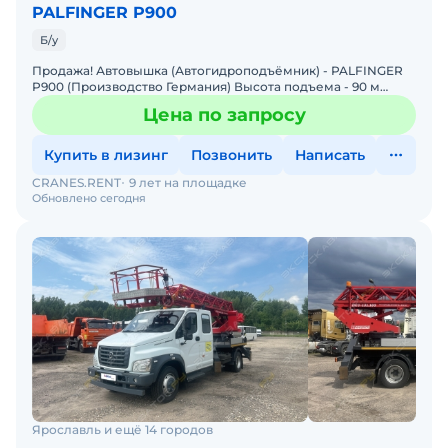
PALFINGER P900
Б/у
Продажа! Автовышка (Автогидроподъёмник) - PALFINGER
P900 (Производство Германия) Высота подъема - 90 м
Горизонтальный вылет - 32,3 м Грузоподъемность платф
Цена по запросу
Купить в лизинг
Позвонить
Написать
CRANES.RENT
9 лет на площадке
Обновлено сегодня
Ярославль и ещё 14 городов