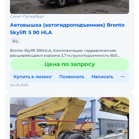
Санкт-Петербург
Автовышка (автогидроподъемник) Bronto
Skylift S 90 HLA
Б/у
Bronto Skylift S90HLA, Комплектация: гидравлическая
расширяющаяся корзина 3,7 м,грузоподъемноcть 600
кг,шланги высокого давления( вода/воздух),безпроводной
Цена по запросу
пул
Купить в лизинг
Позвонить
Написать
04.06.2026