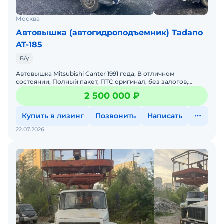
Москва
Автовышка (автогидроподъемник) Tadano
AT-185
Б/у
Автовышка Mitsubishi Canter 1991 года, В отличном
состоянии, Полный пакет, ПТС оригинал, без залогов,
штрафов и ограничений. Новые тормозные барабаны в
2 500 000 ₽
круг, ре
Купить в лизинг
Позвонить
Написать
22.07.2026