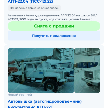
АГП-22.04 (ПСС-121.22)
Объявление давно не обновлялось
Автовышка Автогидроподъемник АГП 22.04 на шасси ЗИЛ
433362, 2001 года выпуска, идентификационный номер
(VIN) X5F 22040010001090, регистрационный знак T482АУ21.
Снята с продажи
Получить предложения
Новый Уренгой
Автовышка (автогидроподъемник)
Рускомтранс АГП-22Т