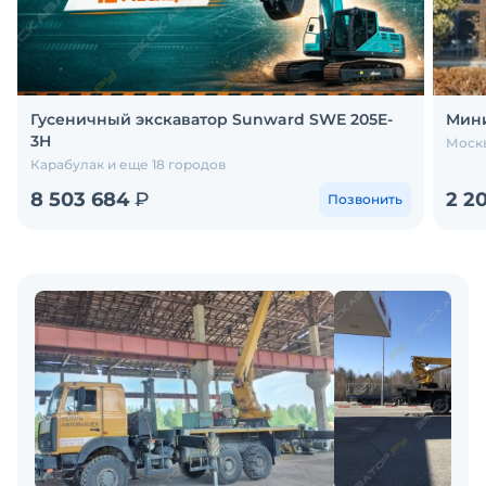
Гусеничный экскаватор Sunward SWE 205E-
Мини
3H
Москв
Карабулак и еще 18 городов
8 503 684
₽
2 2
Позвонить