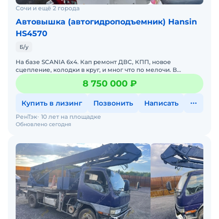
Сочи и ещё 2 города
Автовышка (автогидроподъемник) Hansin
HS4570
Б/у
На базе SCANIA 6x4. Кап ремонт ДВС, КПП, новое
сцепление, колодки в круг, и мног что по мелочи. В
хорошем состоянии. Цена без НДС. В наличии. Торг
8 750 000 ₽
возможен.
Купить в лизинг
Позвонить
Написать
РенТэк
10 лет на площадке
Обновлено сегодня