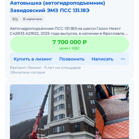
Автовышка (автогидроподъемник)
Завидовский ЭМЗ ПСС 131.18Э
Б/у
В наличии
Автогидроподъёмник ПСС-131.18Э на шасси Газон Некст
C42R33 A21R22, 2025 года выпуска, в наличии в Ярославле.
Базовое шасси: ГАЗ C42R33 Экологический класс: Евр
7 700 000 ₽
цена с НДС
Купить в лизинг
Позвонить
Написать
ЯрКамп-Лизинг
11 лет на площадке
Обновлено сегодня