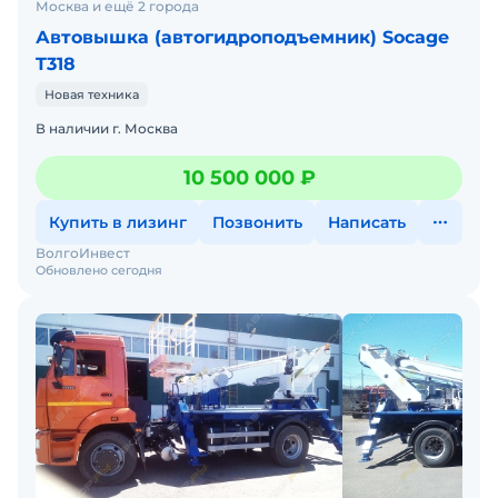
Москва и ещё 2 города
дробилки, Сортировки (Грохота),
Автовышка (автогидроподъемник) Socage
бетоноукладочная, землеройная и
T318
грузоподъемная техника ведущих мировых
производителей.
Новая техника
СРОЧНЫЙ ВЫКУП СПЕЦТЕХНИКИ | ПРИЕМ
В наличии г. Москва
СПЕЦТЕХНИКИ НА КОМИССИЮ
РОССИЯ | ЕВРОПА | ВЕСЬ МИР
10 500 000 ₽
Купить в лизинг
Позвонить
Написать
ВолгоИнвест
Обновлено сегодня