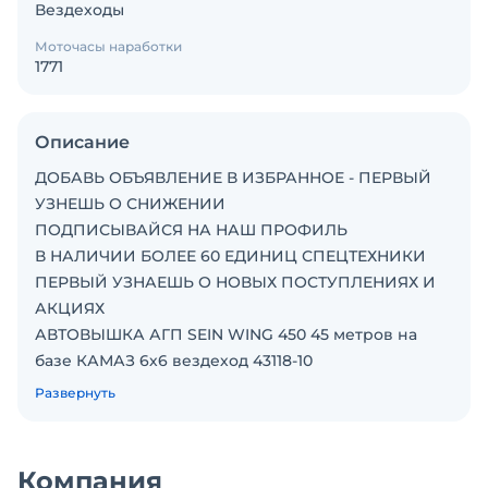
Вездеходы
Моточасы наработки
1771
Описание
ДОБАВЬ ОБЪЯВЛЕНИЕ В ИЗБРАННОЕ - ПЕРВЫЙ
УЗНЕШЬ О СНИЖЕНИИ
ПОДПИСЫВАЙСЯ НА НАШ ПРОФИЛЬ
В НАЛИЧИИ БОЛЕЕ 60 ЕДИНИЦ СПЕЦТЕХНИКИ
ПЕРВЫЙ УЗНАЕШЬ О НОВЫХ ПОСТУПЛЕНИЯХ И
АКЦИЯХ
АВТОВЫШКА АГП SEIN WING 450 45 метров на
базе КАМАЗ 6х6 вездеход 43118-10
Ваш уже сейчас с первоначальным взносом от
Развернуть
500.000
Возможен показ в режиме ONLINE
ГОД ВЫПУСКА – 2011год
Компания