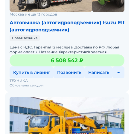
Москва и ещё 13 городов
Автовышка (автогидроподъемник) Isuzu Elf
(автогидроподъемник)
Новая техника
Цена с НДС. Гарантия 12 месяцев. Доставка по РФ. Любая
форма оплаты! Название Характеристик:Колесная
формула: 4x2 Масса: 6 300 кгВысота подъема: 30,5 м ммОб
6 508 542 ₽
Купить в лизинг
Позвонить
Написать
ТЕХНИКА
Обновлено сегодня