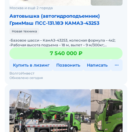
Москва и ещё 2 города
Автовышка (автогидроподъемник)
ГринМаш ПСС-131.18Э КАМАЗ-43253
Новая техника
•Базовое шасси – КамАЗ-43253, колесная формула – 4х2;
•Рабочая высота подъема – 18 м, вылет – 9 м/300кг;
13м/120кг; •Грузоподъемность рабочей платформы – 300
7 540 000 ₽
Купить в лизинг
Позвонить
Написать
ВолгоИнвест
Обновлено сегодня