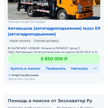
Москва и ещё 34 города
Автовышка (автогидроподъемник) Isuzu Elf
(автогидроподъемник)
Новая техника
Платная доставка
В НАЛИЧИИ. НОВАЯ. Можно в ЛИЗИНГ. Цена С
НДС.Автовышка телескопическая на шасси ISUZU ELF 4×2
— достань до любой высоты!Полная документация
5 850 000 ₽
(Ростехн
Купить в лизинг
Позвонить
Написать
МирСпецТехники
Обновлено сегодня
Помощь в поиске от Экскаватор Ру