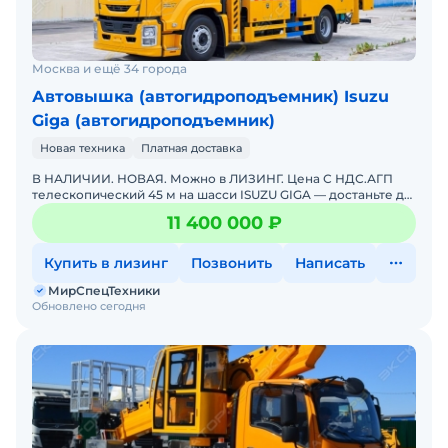
Москва и ещё 34 города
Автовышка (автогидроподъемник) Isuzu
Giga (автогидроподъемник)
Новая техника
Платная доставка
В НАЛИЧИИ. НОВАЯ. Можно в ЛИЗИНГ. Цена С НДС.АГП
телескопический 45 м на шасси ISUZU GIGA — достаньте до
любой высоты с полным комфортом и безопасностью!П
11 400 000 ₽
Купить в лизинг
Позвонить
Написать
МирСпецТехники
Обновлено сегодня