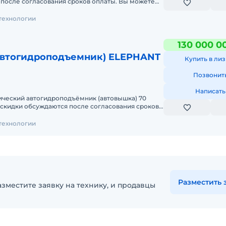
после согласования сроков оплаты. Вы можете
одство в г.
технологии
130 000 0
автогидроподъемник) ELEPHANT
Купить в лиз
Позвонит
Написать
ический автогидроподъёмник (автовышка) 70
 скидки обсуждаются после согласования сроков
осетить наше п
технологии
Разместить 
зместите заявку на технику, и продавцы