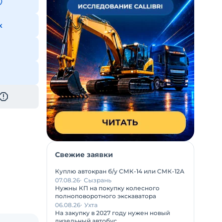
к
Свежие заявки
Куплю автокран б/у СМК-14 или СМК-12А
07.08.26
Сызрань
Нужны КП на покупку колесного
полноповоротного экскаватора
06.08.26
Ухта
На закупку в 2027 году нужен новый
дизельный автобус