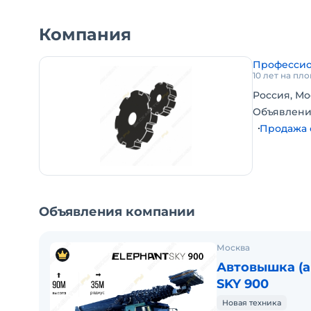
• применением высококачественных материалов
даже в сложных климатических условиях.
Компания
Продукция нашей компании соответствует уров
Профессио
10 лет на пл
Телескопический подъемник с рабочей высотой 7
Россия, Мо
марка: ELEPHANT SKY
Объявлени
модель: 750
Продажа 
Максимальная рабочая высота: 75 метров
Максимальный рабочий радиус: 30 метров
Грузоподъемность рабочей платформы: 400 кг.
Размеры рабочей платформы: 2200*1400*1160 мм. 
Радиус поворота рабочей платформы: 360 градусо
Объявления компании
Тип аутригеров: Х-образные.
Москва
Наличие сервисных центров и выездных бригад
Автовышка (
время непрерывной эксплуатации.
SKY 900
Подробно ознакомиться с преимуществами нашей
Новая техника
профиле.