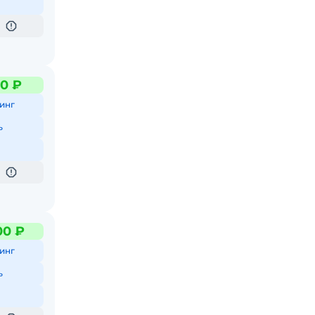
0 ₽
инг
ь
00 ₽
инг
ь