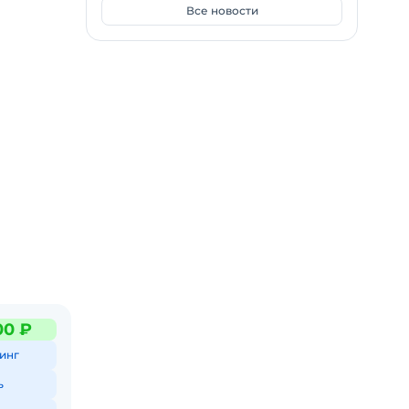
кционал
Все новости
техники.
00 ₽
альное
инг
ь