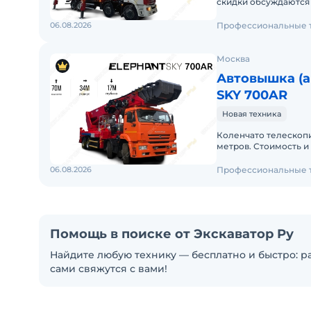
скидки обсуждаются 
посетить наше произв
06.08.2026
Профессиональные 
Москва
Автовышка (
SKY 700AR
Новая техника
Коленчато телескоп
метров. Стоимость и
оплаты. Вы можете п
06.08.2026
Профессиональные 
Помощь в поиске от Экскаватор Ру
Найдите любую технику — бесплатно и быстро: ра
сами свяжутся с вами!