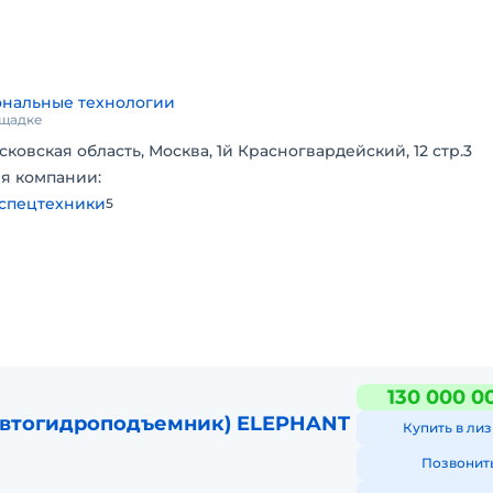
 устойчивых к повышенным нагрузкам сохраняя свой фун
ню ведущих европейских и мировых производителей спец
нальные технологии
ощадке
5 метров.
сковская область, Москва, 1й Красногвардейский, 12 стр.3
я компании:
спецтехники
5
(Д*Ш*В)
в.
130 000 0
 обеспечивает своевременное техобслуживание и максим
автогидроподъемник) ELEPHANT
Купить в лиз
 продукции вы можете на нашем сайте, ссылка на сайт в
Позвонит