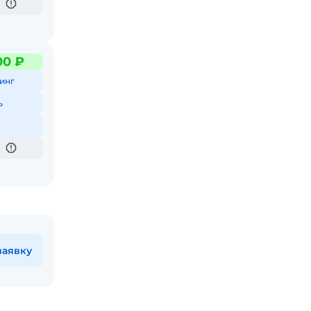
00 ₽
инг
ь
заявку