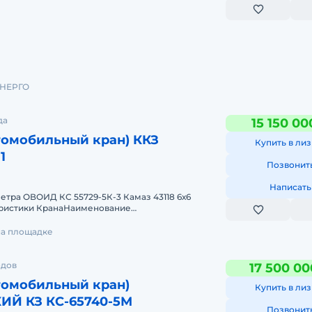
е проекты не требую такую технику. В хорошем
ни
НЕРГО
да
15 150 00
томобильный кран) ККЗ
Купить в лиз
1
Позвонит
Написать
метра ОВОИД КС 55729-5К-3 Камаз 43118 6х6
еристики КранаНаименование
еМаксимальный грузовой момент, т&mi
на площадке
одов
17 500 00
томобильный кран)
Купить в лиз
Й КЗ КС-65740-5М
Позвонит