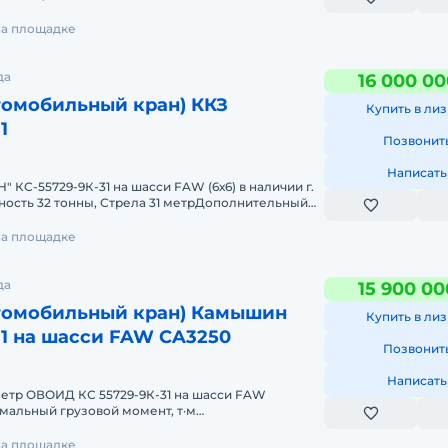
ный грузовой моме
на площадке
да
16 000 00
томобильный кран) ККЗ
Купить в лиз
1
Позвонит
Написать
КС-55729-9К-31 на шасси FAW (6х6) в наличии г.
ость 32 тонны, Стрела 31 метрДополнительный
5 кг
на площадке
да
15 900 00
втомобильный кран) Камышин
Купить в лиз
31 на шасси FAW CA3250
Позвонит
Написать
 метр ОВОИД КС 55729-9К-31 на шасси FAW
мальный грузовой момент, т·м
ь максимальная, т / Вылет,
на площадке