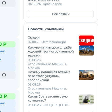
04.08.26
Красноярск
Все заявки
Новости компаний
Скидки
07.08.26
Хит Машинери
0 ₽
Как увеличить срок службы
инг
ходовой части строительной
техники
ь
05.08.26
Строительные Машины,
Москва
Почему китайская техника
перестала уступать
европейской
03.08.26
Строительные Машины,
Москва
0 ₽
Как выбрать лизинговую
компанию?
инг
03.08.26
СПЕЦТЕХЦЕНТР
ь