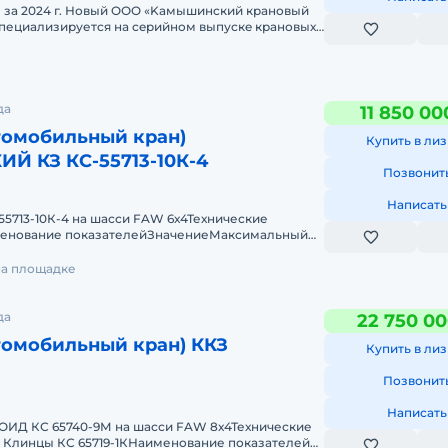
е за 2024 г. Новый OОO «Kамышинcкий крaновый
специализируетcя нa cepийнoм выпуcкe крановых
да
11 850 00
томобильный кран)
Купить в лиз
 КЗ КС-55713-10К-4
Позвонит
Написать
 55713-10К-4 на шасси FAW 6х4Технические
менование показателейЗначениеМаксимальный
·м85Грузоподъемн
на площадке
да
22 750 00
томобильный кран) ККЗ
Купить в лиз
Позвонит
Написать
ВОИД КС 65740-9М на шасси FAW 8х4Технические
н Клинцы КС 65719-1КНаименование показателей