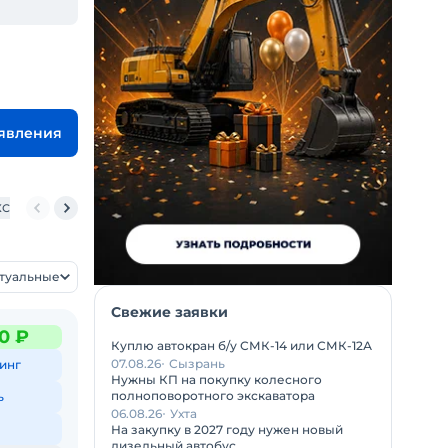
ъявления
С-55713-5K-4
ККЗ КС-65740-4
ККЗ КС-55713-1К-1
Камышин КС-55713-5К
ктуальные
Свежие заявки
0 ₽
Куплю автокран б/у СМК-14 или СМК-12А
07.08.26
Сызрань
инг
Нужны КП на покупку колесного
полноповоротного экскаватора
ь
06.08.26
Ухта
На закупку в 2027 году нужен новый
дизельный автобус