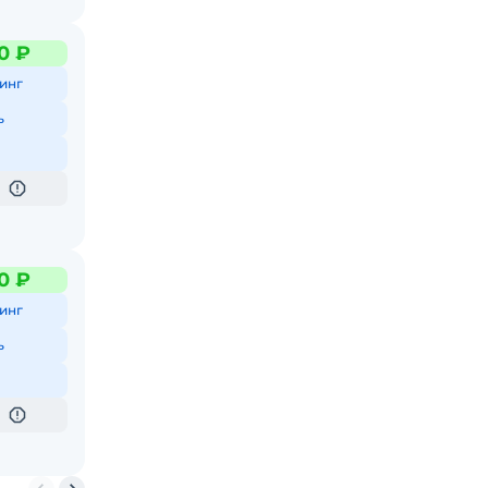
0 ₽
инг
ь
0 ₽
инг
ь