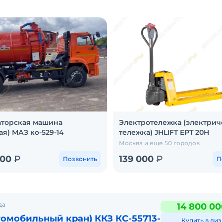
аторская машина
Электротележка (электрич
ая) МАЗ ко-529-14
тележка) JHLIFT EPT 20H
Москва и еще 50 городов
000
₽
139 000
₽
Позвонить
П
да
14 800 00
томобильный кран) ККЗ КС-55713-
Купить в лиз