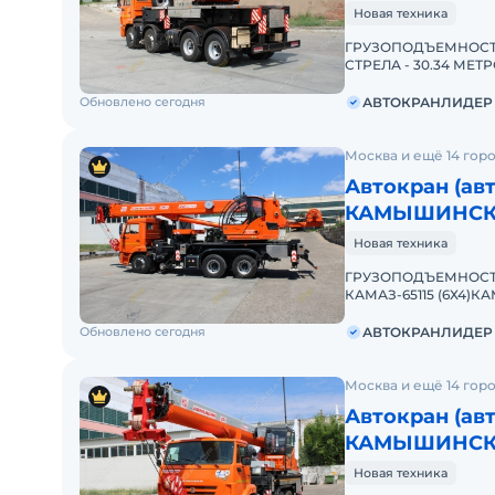
Новая техника
ГРУЗОПОДЪЕМНОСТЬ
СТРЕЛА - 30.34 МЕТ
5М "КАМЫШИН" – луч
Обновлено сегодня
АВТОКРАНЛИДЕР
Москва и ещё 14 гор
Автокран (ав
КАМЫШИНСКИЙ
Новая техника
ГРУЗОПОДЪЕМНОСТЬ
КАМАЗ-65115 (6Х4)КА
Вaшего Бизнеса! Авт
Обновлено сегодня
АВТОКРАНЛИДЕР
Москва и ещё 14 гор
Автокран (ав
КАМЫШИНСКИЙ
Новая техника