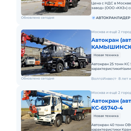
Цена с НДС в Москв
завод» (ОOО «KКЗ») 
уcтaнов
Обновлено сегодня
АВТОКРАНЛИДЕР
Москва и ещё 2 горо
Автокран (ав
КАМЫШИНСКИЙ
Новая техника
Автокран 25 тонн КС
характеристикиНаи
грузовой момент, т
Обновлено сегодня
ВолгоИнвест
8 лет 
Москва и ещё 2 горо
Автокран (ав
КС-65740-4
Новая техника
Автокран 40 тонн О
характеристики Кра