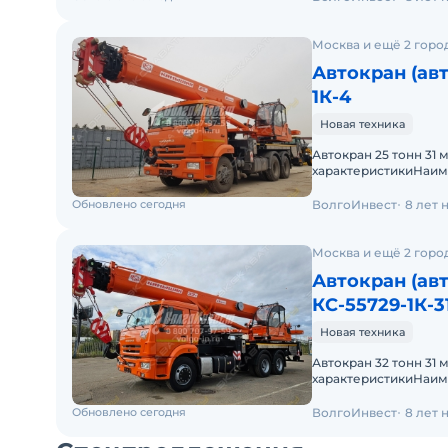
Москва и ещё 2 горо
Автокран (ав
1К-4
Новая техника
Автокран 25 тонн 31 
характеристикиНаи
грузовой момент, т·
Обновлено сегодня
ВолгоИнвест
8 лет 
Москва и ещё 2 горо
Автокран (ав
КС-55729-1К-3
Новая техника
Автокран 32 тонн 31 
характеристикиНаи
грузовой момент, т·м
Обновлено сегодня
ВолгоИнвест
8 лет 