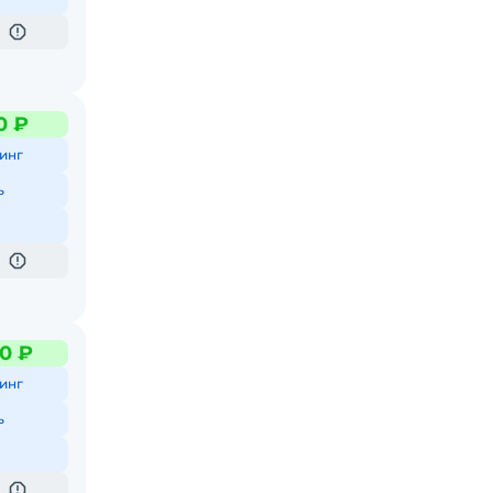
0 ₽
инг
ь
0 ₽
инг
ь