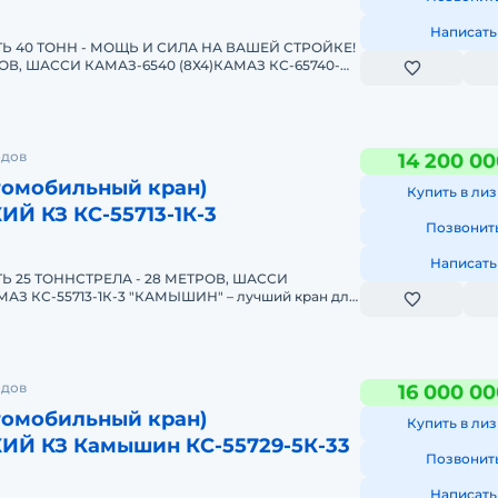
Написать
 40 ТОНН - МОЩЬ И СИЛА НА ВАШЕЙ СТРОЙКЕ!
РОВ, ШАССИ КАМАЗ-6540 (8Х4)КАМАЗ КС-65740-
ший кpaн для Вaшего
одов
14 200 00
томобильный кран)
Купить в лиз
 КЗ КС-55713-1К-3
Позвонит
Написать
 25 ТОННСТРЕЛА - 28 МЕТРОВ, ШАССИ
МАЗ КС-55713-1К-3 "КАМЫШИН" – лучший кpaн для
окран B HAЛИЧИИ - 2
одов
16 000 00
томобильный кран)
Купить в лиз
 КЗ Камышин КС-55729-5К-33
Позвонит
Написать