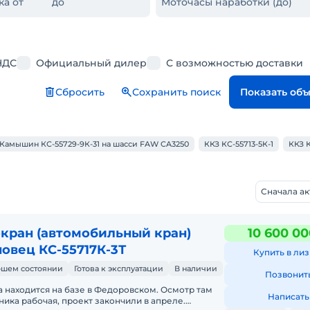
ка от
до
Моточасы наработки (до)
НДС
Официальный дилер
С возможностью доставки
Сбросить
Сохранить поиск
Показать об
Камышин КС-55729-9К-31 на шасси FAW CA3250
ККЗ КС-55713-5К-1
ККЗ К
Сначала а
кран (автомобильный кран)
10 600 00
овец КС-55717К-3Т
Купить в лиз
ошем состоянии
Готова к эксплуатации
В наличии
Позвонит
а находится на базе в Федоровском. Осмотр там
Написать
хника рабочая, проект закончили в апреле.