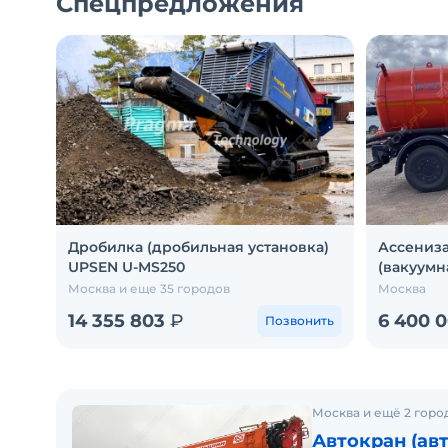
Спецпредложения
Дробилка (дробильная установка)
Ассениз
UPSEN U-MS250
(вакуумн
Москва и еще 35 городов
Москва
14 355 803
₽
6 400 
Позвонить
Москва и ещё 2 горо
Автокран (ав