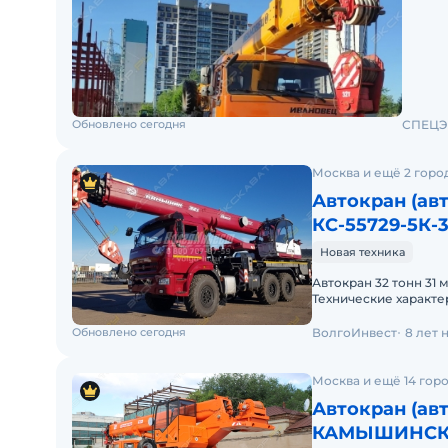
Текущи
состоя
Обновлено сегодня
СПЕЦЭ
Москва и ещё 2 горо
Автокран (ав
КС-55729-5К-3
Новая техника
Автокран 32 тонн 31 
Технические характ
показателейЗначени
Обновлено сегодня
ВолгоИнвест
8 лет 
Москва и ещё 14 гор
Автокран (ав
КАМЫШИНСКИ