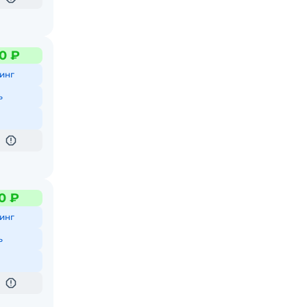
0 ₽
инг
ь
0 ₽
инг
ь