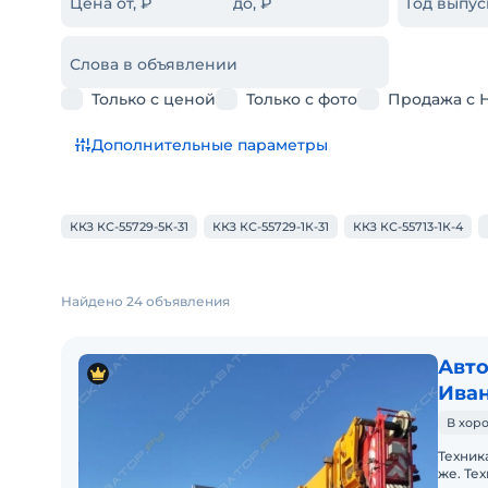
Цена от, ₽
до, ₽
Год выпус
Слова в объявлении
Только с ценой
Только с фото
Продажа с 
Дополнительные параметры
ККЗ КС-55729-5К-31
ККЗ КС-55729-1К-31
ККЗ КС-55713-1К-4
Найдено 24 объявления
Авто
Иван
В хор
Техник
же. Те