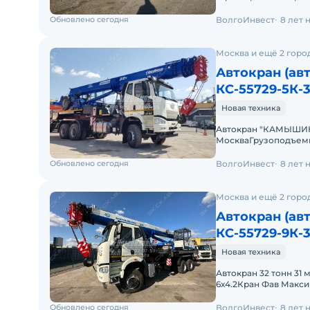
ЗначениеМаксималь
Обновлено сегодня
ВолгоИнвест
8 лет 
Москва и ещё 2 горо
Автокран (ав
КС-55729-5К-3
Новая техника
Автокран "КАМЫШИН" 
МоскваГрузоподъемн
противовес массой 1,
Обновлено сегодня
ВолгоИнвест
8 лет 
Москва и ещё 2 горо
Автокран (а
КС-55729-9К-
Новая техника
Автокран 32 тонн 31
6х4.2Кран Фав Макси
102,5Грузоподъемност
Обновлено сегодня
ВолгоИнвест
8 лет 