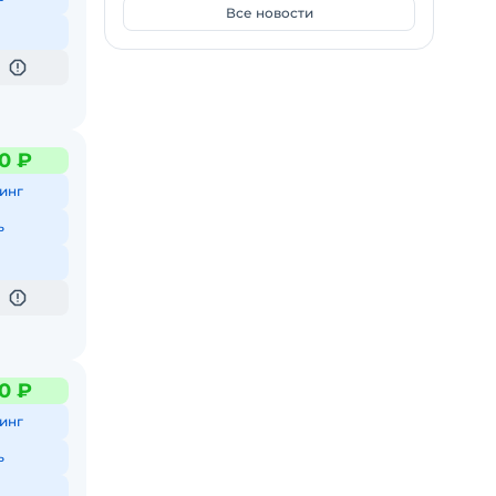
Все новости
0 ₽
инг
ь
0 ₽
инг
ь