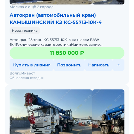
Москва и ещё 2 города
Автокран (автомобильный кран)
КАМЫШИНСКИЙ КЗ КС-55713-10К-4
Новая техника
Автокран 25 тонн КС 55713-10К-4 на шасси FAW
6х4Технические характеристикиНаименование
показателейЗначениеМаксимальный грузовой момент,
11 850 000 ₽
т·м85Грузоподъемн
Купить в лизинг
Позвонить
Написать
ВолгоИнвест
Обновлено сегодня