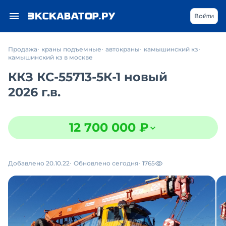
Войти
Продажа
краны подъемные
автокраны
камышинский кз
камышинский кз в москве
ККЗ КС-55713-5К-1 новый
2026 г.в.
12 700 000 ₽
Добавлено 20.10.22
Обновлено сегодня
1765