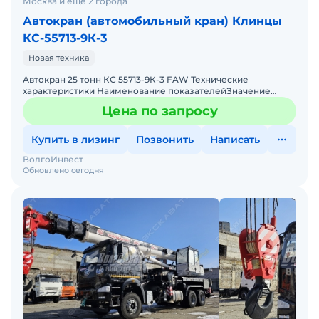
Москва и ещё 2 города
Автокран (автомобильный кран) Клинцы
КС-55713-9К-3
Новая техника
Автокран 25 тонн КС 55713-9К-3 FAW Технические
характеристики Наименование показателейЗначение
Максимальный грузовой момент, т·м85 Грузоподъемность
Цена по запросу
максима
Купить в лизинг
Позвонить
Написать
ВолгоИнвест
Обновлено сегодня