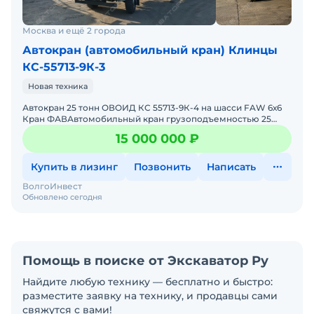
Москва и ещё 2 города
Автокран (автомобильный кран) Клинцы
КС-55713-9К-3
Новая техника
Автокран 25 тонн ОВОИД КС 55713-9К-4 на шасси FAW 6х6
Кран ФАВАвтомобильный кран грузоподъемностью 25
тонн, который смонтирован на 3-х осном шасси FAW J6P
15 000 000 ₽
6х6.2
Купить в лизинг
Позвонить
Написать
ВолгоИнвест
Обновлено сегодня
Помощь в поиске от Экскаватор Ру
Найдите любую технику — бесплатно и быстро:
разместите заявку на технику, и продавцы сами
свяжутся с вами!