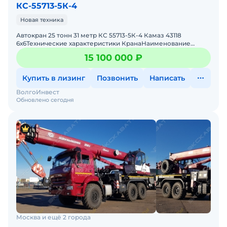
КС-55713-5К-4
Новая техника
Автокран 25 тонн 31 метр КС 55713-5К-4 Камаз 43118
6х6Технические характеристики КранаНаименование
показателейЗначениеМаксимальный грузовой момент,
15 100 000 ₽
т·м85
Купить в лизинг
Позвонить
Написать
ВолгоИнвест
Обновлено сегодня
Москва и ещё 2 города