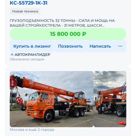
КС-55729-1К-31
Новая техника
ГРУЗОПОДЪЕМНОСТЬ 32 ТОННЫ - СИЛА И МОЩЬ НА
ВАШЕЙ СТРОЙКЕ!СТРЕЛА - 31 МЕТРОВ, ШАССИ
КАМАЗ-65115 (6Х4)КАМАЗ КС-55729-1К-31 "КАМЫШИН" –
15 800 000 ₽
лучший кpaн для Вaше
Купить в лизинг
Позвонить
Написать
АВТОКРАНЛИДЕР
Обновлено сегодня
Москва и ещё 2 города