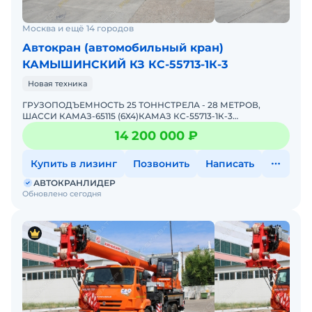
Москва и ещё 14 городов
Автокран (автомобильный кран)
КАМЫШИНСКИЙ КЗ КС-55713-1К-3
Новая техника
ГРУЗОПОДЪЕМНОСТЬ 25 ТОННСТРЕЛА - 28 МЕТРОВ,
ШАССИ КАМАЗ-65115 (6Х4)КАМАЗ КС-55713-1К-3
"КАМЫШИН" – лучший кpaн для Вaшего Бизнеса! Автокран
14 200 000 ₽
B HAЛИЧИИ - 2
Купить в лизинг
Позвонить
Написать
АВТОКРАНЛИДЕР
Обновлено сегодня