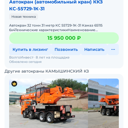
Автокран (автомобильный кран) ККЗ
КС-55729-1К-31
Новая техника
Автокран 32 тонн 31 метр КС 55729-1К-31 Камаз 65115
6х4Технические характеристикиНаименование
показателейЗначениеМаксимальный грузовой момент,
15 950 000 ₽
т·м98,6Гру
Купить в лизинг
Позвонить
Написать
ВолгоИнвест
8 лет на площадке
Обновлено сегодня
Другие автокраны КАМЫШИНСКИЙ КЗ