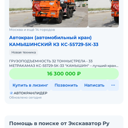
Москва и ещё 14 городов
Автокран (автомобильный кран)
КАМЫШИНСКИЙ КЗ КС-55729-5К-33
Новая техника
ГРУЗОПОДЪЕМНОСТЬ 32 ТОННЫСТРЕЛА - 33
МЕТРАКАМАЗ КС-55729-5К-33 "КАМЫШИН" – лучший кpaн
для Вaшего Бизнеса! Автокран B HAЛИЧИИ - 2026 года,
16 300 000 ₽
НОВЫЙ! и
Купить в лизинг
Позвонить
Написать
АВТОКРАНЛИДЕР
Обновлено сегодня
Помощь в поиске от Экскаватор Ру