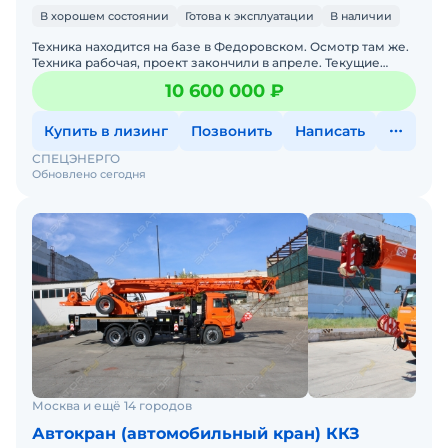
В хорошем состоянии
Готова к эксплуатации
В наличии
Техника находится на базе в Федоровском. Осмотр там же.
Техника рабочая, проект закончили в апреле. Текущие
проекты не требую такую технику. В хорошем состояни
10 600 000 ₽
Купить в лизинг
Позвонить
Написать
СПЕЦЭНЕРГО
Обновлено сегодня
Москва и ещё 14 городов
Автокран (автомобильный кран) ККЗ