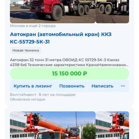
Москва и ещё 2 города
Автокран (автомобильный кран) ККЗ
КС-55729-5К-31
Новая техника
Автокран 32 тонн 31 метра ОВОИД КС 55729-5К-3 Камаз
43118 6х6 Технические характеристики КранаНаименование
показателейЗначениеМаксимальный грузовой момент,
15 150 000 ₽
т&mi
Купить в лизинг
Позвонить
Написать
ВолгоИнвест
8 лет на площадке
Обновлено сегодня