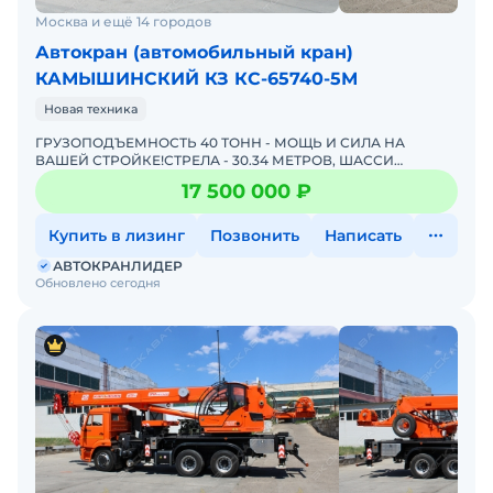
Москва и ещё 14 городов
Автокран (автомобильный кран)
КАМЫШИНСКИЙ КЗ КС-65740-5М
Новая техника
ГРУЗОПОДЪЕМНОСТЬ 40 ТОНН - МОЩЬ И СИЛА НА
ВАШЕЙ СТРОЙКЕ!СТРЕЛА - 30.34 МЕТРОВ, ШАССИ
КАМАЗ-6540 (8Х4)КАМАЗ КС-65740-5М "КАМЫШИН" –
17 500 000 ₽
лучший кpaн для Вaшего
Купить в лизинг
Позвонить
Написать
АВТОКРАНЛИДЕР
Обновлено сегодня