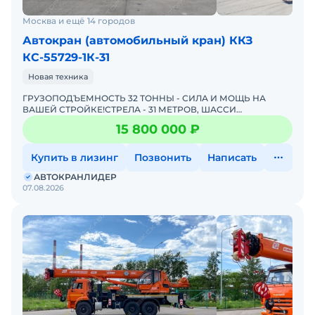
Москва и ещё 14 городов
Автокран (автомобильный кран) ККЗ
КС-55729-1К-31
Новая техника
ГРУЗОПОДЪЕМНОСТЬ 32 ТОННЫ - СИЛА И МОЩЬ НА
ВАШЕЙ СТРОЙКЕ!СТРЕЛА - 31 МЕТРОВ, ШАССИ
КАМАЗ-65115 (6Х4)КАМАЗ КС-55729-1К-31 "КАМЫШИН" –
15 800 000 ₽
лучший кpaн для Вaше
Купить в лизинг
Позвонить
Написать
АВТОКРАНЛИДЕР
07.08.2026