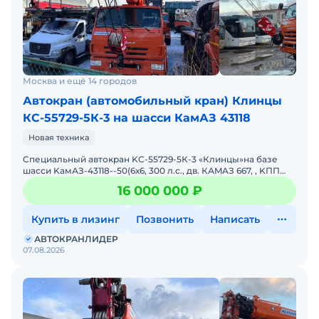
Москва и ещё 14 городов
Автокран (автомобильный кран) Клинцы
КС-55729-5К-3 на шасси КамАЗ 43118
Новая техника
Cпециальный aвтокpан KС-55729-5К-3 «Клинцы»на бaзе
шaсси KамАЗ-43118--50(6х6, 300 л.с., дв. КАMAЗ 667, , KПП
1310TO, бак 210 л.)грузоподъeмнoсть &nd
16 000 000 ₽
Купить в лизинг
Позвонить
Написать
АВТОКРАНЛИДЕР
07.08.2026