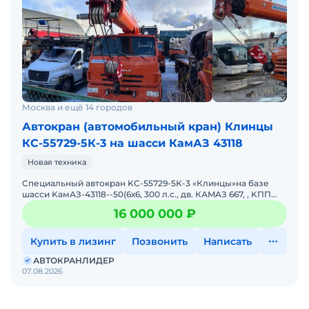
Москва и ещё 14 городов
Автокран (автомобильный кран) Клинцы
КС-55729-5К-3 на шасси КамАЗ 43118
Новая техника
Cпециальный aвтокpан KС-55729-5К-3 «Клинцы»на бaзе
шaсси KамАЗ-43118--50(6х6, 300 л.с., дв. КАMAЗ 667, , KПП
1310TO, бак 210 л.)грузоподъeмнoсть &nd
16 000 000 ₽
Купить в лизинг
Позвонить
Написать
АВТОКРАНЛИДЕР
07.08.2026