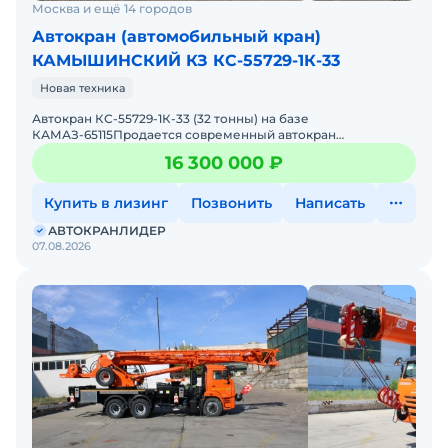
Москва и ещё 14 городов
Автокран (автомобильный кран)
КАМЫШИНСКИЙ КЗ КС-55729-1К-33
Новая техника
Автокран КС-55729-1К-33 (32 тонны) на базе
КАМАЗ-65115Продается современный автокран
повышенной грузоподъемности — отличное решение для
16 300 000 ₽
строительства, мон
Купить в лизинг
Позвонить
Написать
АВТОКРАНЛИДЕР
07.08.2026