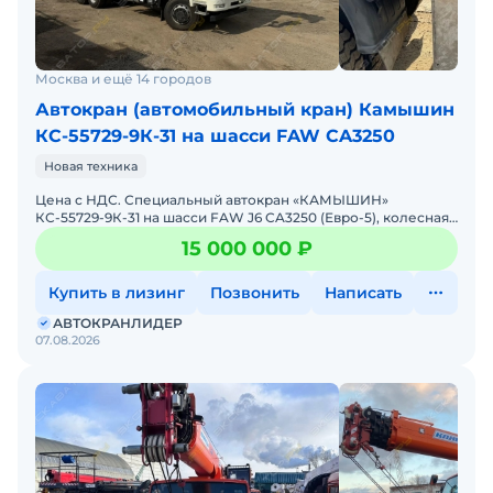
Москва и ещё 14 городов
Автокран (автомобильный кран) Камышин
КС-55729-9К-31 на шасси FAW CA3250
Новая техника
Цена с НДС. Специальный автокран «КАМЫШИН»
КС-55729-9К-31 на шасси FAW J6 CA3250 (Евро-5), колесная
формула 6х6, грузоподъемность – 32 тонны,
15 000 000 ₽
Купить в лизинг
Позвонить
Написать
АВТОКРАНЛИДЕР
07.08.2026