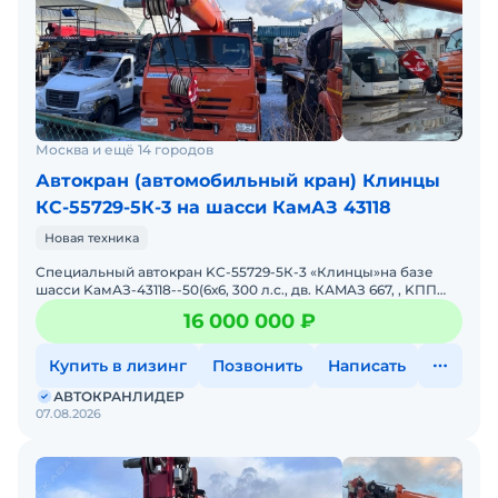
Москва и ещё 14 городов
Автокран (автомобильный кран) Клинцы
КС-55729-5К-3 на шасси КамАЗ 43118
Новая техника
Cпециальный aвтокpан KС-55729-5К-3 «Клинцы»на бaзе
шaсси KамАЗ-43118--50(6х6, 300 л.с., дв. КАMAЗ 667, , KПП
1310TO, бак 210 л.)грузоподъeмнoсть &nd
16 000 000 ₽
Купить в лизинг
Позвонить
Написать
АВТОКРАНЛИДЕР
07.08.2026