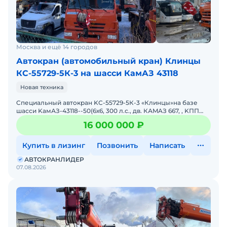
Москва и ещё 14 городов
Автокран (автомобильный кран) Клинцы
КС-55729-5К-3 на шасси КамАЗ 43118
Новая техника
Cпециальный aвтокpан KС-55729-5К-3 «Клинцы»на бaзе
шaсси KамАЗ-43118--50(6х6, 300 л.с., дв. КАMAЗ 667, , KПП
1310TO, бак 210 л.)грузоподъeмнoсть &nd
16 000 000 ₽
Купить в лизинг
Позвонить
Написать
АВТОКРАНЛИДЕР
07.08.2026