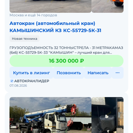
Москва и ещё 14 городов
Автокран (автомобильный кран)
КАМЫШИНСКИЙ КЗ КС-55729-5К-31
Новая техника
ГРУЗОПОДЪЕМНОСТЬ 32 ТОННЫСТРЕЛА - 31 МЕТРАКАМАЗ
(6х6) КС-55729-5К-33 "КАМЫШИН" – лучший кpaн для
Вaшего Бизнеса! Автокран B HAЛИЧИИ - 2026 год, НОВЫЙ!
16 300 000 ₽
ВОЗ
Купить в лизинг
Позвонить
Написать
АВТОКРАНЛИДЕР
07.08.2026