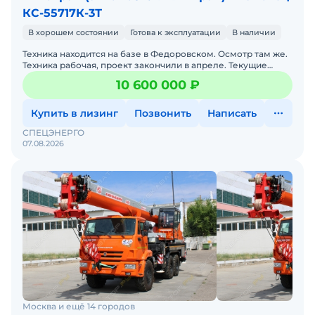
КС-55717К-3Т
В хорошем состоянии
Готова к эксплуатации
В наличии
Техника находится на базе в Федоровском. Осмотр там же.
Техника рабочая, проект закончили в апреле. Текущие
проекты не требую такую технику. В хорошем состояни
10 600 000 ₽
Купить в лизинг
Позвонить
Написать
СПЕЦЭНЕРГО
07.08.2026
Москва и ещё 14 городов