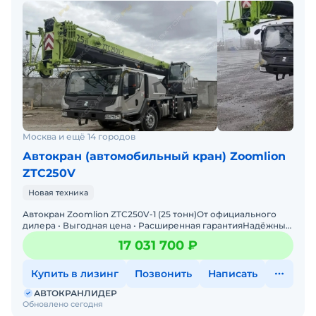
Москва и ещё 14 городов
Автокран (автомобильный кран) Zoomlion
ZTC250V
Новая техника
Автокран Zoomlion ZTC250V-1 (25 тонн)От официального
дилера • Выгодная цена • Расширенная гарантияНадёжный
и проверенный автокран Zoomlion ZTC250V-1 (
17 031 700 ₽
Купить в лизинг
Позвонить
Написать
АВТОКРАНЛИДЕР
Обновлено сегодня