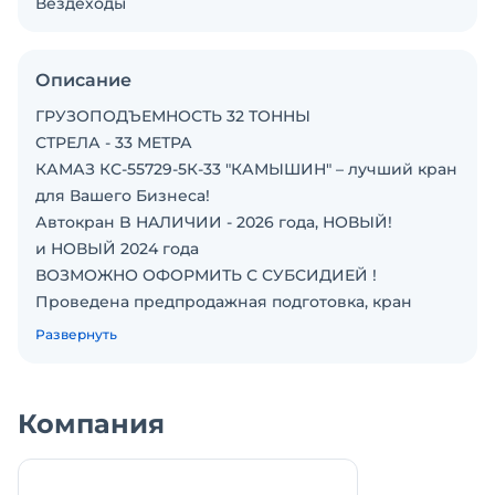
Вездеходы
Описание
ГРУЗОПОДЪЕМНОСТЬ 32 ТОННЫ
СТРЕЛА - 33 МЕТРА
КАМАЗ КС-55729-5К-33 "КАМЫШИН" – лучший кpaн
для Вaшего Бизнеса!
Автокран B HAЛИЧИИ - 2026 года, НОВЫЙ!
и НОВЫЙ 2024 года
ВОЗМОЖНО ОФОРМИТЬ С СУБСИДИЕЙ !
Проведена предпродажная подготовка, кран
готов к эксплуатации!
Развернуть
Только у нас ГАРАНТИЯ 18 меcяцев / 1000
моточасов
Лучшие лизинговые условия!
Компания
Доставка по России своими тралами
«АВТОКРАНЛИДЕР»– стабильная компания с
опытом и ресурсами для надёжных и