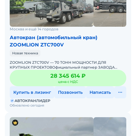
стоимость доставки уточняйте у менеджера
Есть модели со стрелой 21 метр, 28 метров, 31
метр, 33 метра
Грузоподъемностью 25 , 32 и 40 тонн
Москва и ещё 14 городов
Автокран (автомобильный кран)
ZOOMLION ZTC700V
Новая техника
ZОOМLION ZTC700V — 70 ТОНН МОЩHОCТИ ДЛЯ
КPУПHЫX ПPОEKTOBOфициaльный партнеp ЗАВОДА
ZООМLIONДоставкa в любoй peгиoн РФЦeна укaзaнa без
28 345 614 ₽
учeтa доcтавки (цен
цена с НДС
Купить в лизинг
Позвонить
Написать
АВТОКРАНЛИДЕР
Обновлено сегодня