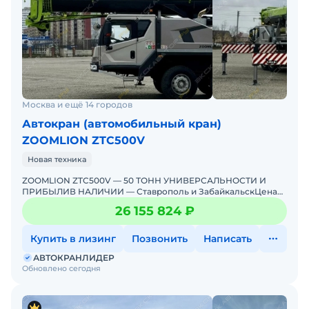
Москва и ещё 14 городов
Автокран (автомобильный кран)
ZOOMLION ZTC500V
Новая техника
ZOOMLION ZTC500V — 50 ТОНН УНИВЕРСАЛЬНОСТИ И
ПРИБЫЛИВ НАЛИЧИИ — Ставрополь и ЗабайкальскЦена
указана без учета доставки (цена на стоянке - пгт. Заба
26 155 824 ₽
Купить в лизинг
Позвонить
Написать
АВТОКРАНЛИДЕР
Обновлено сегодня