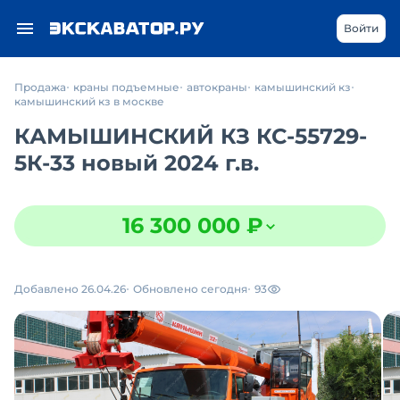
Войти
Продажа
краны подъемные
автокраны
камышинский кз
камышинский кз в москве
КАМЫШИНСКИЙ КЗ КС-55729-
5К-33 новый 2024 г.в.
16 300 000 ₽
Добавлено 26.04.26
Обновлено сегодня
93