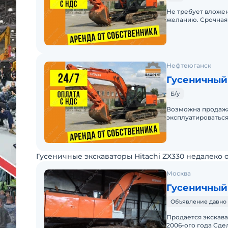
Не требует вложе
желанию. Срочная
Нефтеюганск
Гусеничный 
Б/у
Возможна продажа 
эксплуатироваться
Гусеничные экскаваторы Hitachi ZX330 недалеко 
Москва
Гусеничный 
Объявление давно 
Продается экскава
2006-ого года Сделан полный р