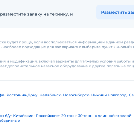
Разместить за
разместите заявку на технику, и
нске будет проще, если воспользоваться информацией в данном разд
наиболее подходящие для вас варианты: выберите пункты «новый» и
ий и модификаций, включая варианты для тяжелых условий работы и
ает дополнительное навесное оборудование и другие полезные опц
фа
Ростов-на-Дону
Челябинск
Новосибирск
Нижний Новгород
Са
ры б/у
Китайские
Российские
20 тонн
30 тонн
с длинной стрелой
абаритные