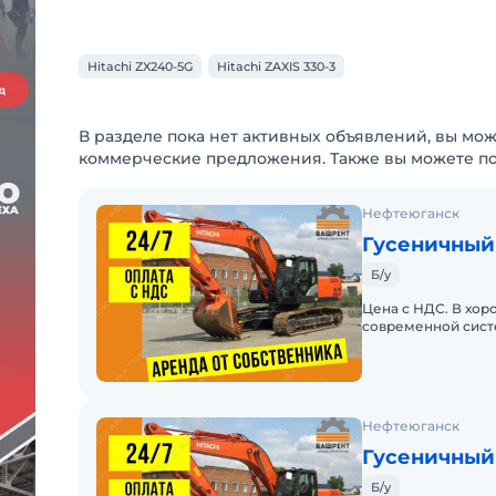
Hitachi ZX240-5G
Hitachi ZAXIS 330-3
В разделе пока нет активных объявлений, вы мож
коммерческие предложения. Также вы можете п
Нефтеюганск
Гусеничный 
Б/у
Цена с НДС. В хор
современной сист
смазки с компьют
Нефтеюганск
Гусеничный 
Б/у