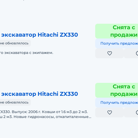
сосы, -Мотор, -Гидроци
Снята с
экскаватор Hitachi ZX330
продажи
не обновлялось
Получить предлож
о экскаватора с экипажем.
Снята с
экскаватор Hitachi ZX330
продажи
не обновлялось
Получить предлож
X330. Выпуск: 2006 г. Ковши от 1.6 м3 до 2 м3.
ш 2 м3. Новые гидронасосы, откапиталенные
ДВС, новые ТНВД. Реальному покупат