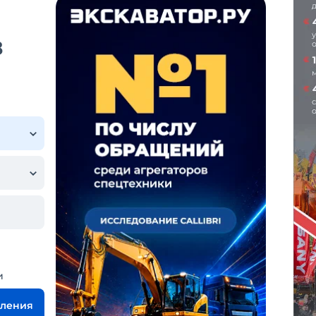
в
и
вления