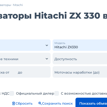
аваторы
hitachi
аторы Hitachi ZX 330 
Модель
е техники
Доступность
ка от
до
Моточасы наработки (до)
с НДС
Официальный дилер
С возможностью доставк
Сбросить
Сохранить поиск
Показать объя