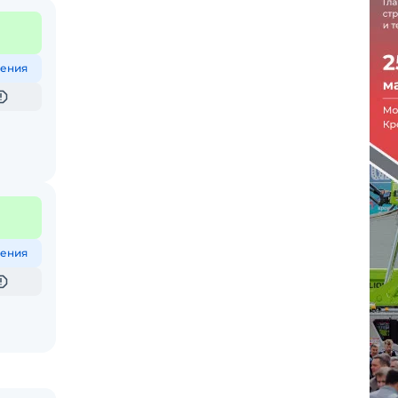
ения
ения