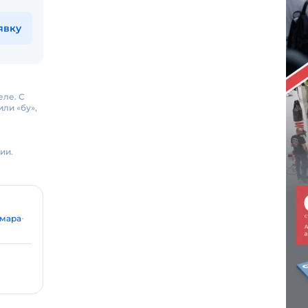
явку
еле. С
ли «бу»,
ии.
мара