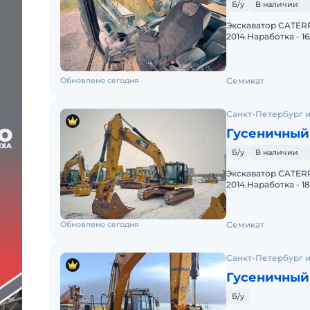
Б/у
В наличии
Экскаватор CATERP
2014.Наработка - 
экскаватор САТ, дв
Обновлено сегодня
Семикат
Санкт-Петербург и
Гусеничный 
Б/у
В наличии
Экскаватор CATERP
2014.Наработка - 
экскаватор САТ, д
Обновлено сегодня
Семикат
Санкт-Петербург и
Гусеничный 
Б/у