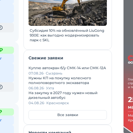
Субсидия 10% на обновлённый LiuGong
930E: как выгодно модернизировать
парк с SKL
₽
Свежие заявки
г
Куплю автокран б/у СМК-14 или СМК-12А
07.08.26
Сызрань
Нужны КП на покупку колесного
полноповоротного экскаватора
06.08.26
Ухта
На закупку в 2027 году нужен новый
дизельный автобус
04.08.26
Красноярск
₽
Все заявки
г
Новости компаний