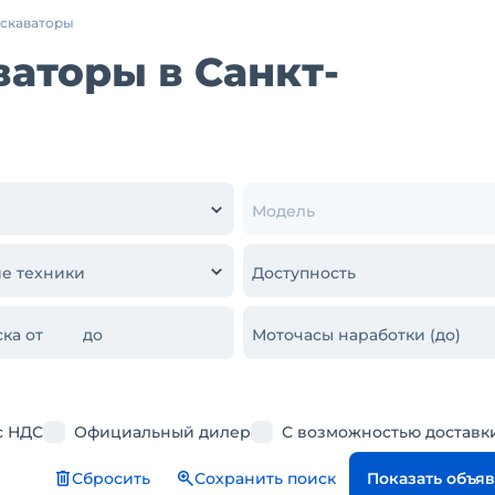
кскаваторы
аторы в Санкт-
Модель
е техники
Доступность
ка от
до
Моточасы наработки (до)
с НДС
Официальный дилер
С возможностью доставк
Сбросить
Сохранить поиск
Показать объя