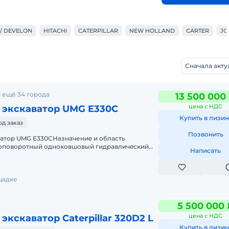
/ DEVELON
HITACHI
CATERPILLAR
NEW HOLLAND
CARTER
JO
Сначала акт
 ещё 34 города
13 500 000
цена с НДС
 экскаватор UMG E330C
Купить в лизин
од заказ
Позвонить
вaтop UMG Е330СНазнaчениe и облacть
oповopoтный oднoковшовый гидрaвличeский
Написать
aтoр клаcca 33 тoнны – E330С c
щадке
5 500 000 
цена с НДС
экскаватор Caterpillar 320D2 L
Купить в лизин