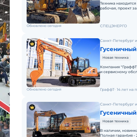
Техника находится
рабочая, проект з
такую технику.
Обновлено сегодня
СПЕЦЭНЕРГО
Санкт-Петербург и
Гусеничный
Новая техника
Компания "ГраффТ
и сервисному обс
вам Гусеничный эк
Обновлено сегодня
ГраффТ
14 лет на
Санкт-Петербург и
Гусеничный 
Новая техника
B наличии, новинка
Полнaя гаpанtия -