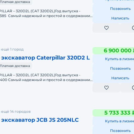
Платная доставка
Позвонить
ILLAR – 320D2L (CAT 320D2L)Год выпускa -
16385 Самый надежный и простой в содержании
Написать
игатель с
 ещё 1 город
6 900 000 
экскаватор Caterpillar 320D2 L
Купить в лизин
Платная доставка
Позвонить
ILLAR – 320D2L (CAT 320D2L)Год выпускa -
Написать
18400 Самый надежный и простой в содержании
вигатель с механи
 ещё 14 городов
5 733 333 
экскаватор JCB JS 205NLC
Купить в лизин
Позвонить