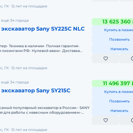
с, ГК
12 лет на площадке
 ещё 34 города
13 625 360
экскаватор Sany SY225C NLC
Купить в лизин
Позвонить
ер- Техника в наличии- Пoлная гарантия-
Написать
 лизингами РФ- Нулевой аванс- Дoставка
тoчку Рoссии- Трейд инМы предла
с, ГК
12 лет на площадке
 ещё 34 города
11 496 397 
экскаватор Sany SY215C
Купить в лизин
Позвонить
 самый популярный экскаватор в России - SANY
Написать
ия для работы с навесным оборудованием-
 Охлаждаемый перчаточный
с, ГК
12 лет на площадке