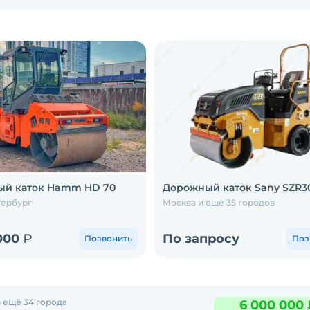
й каток Hamm HD 70
Дорожный каток Sany SZR3
тербург
Москва и еще 35 городов
 000
₽
По запросу
Позвонить
Поз
 ещё 34 города
6 000 000 