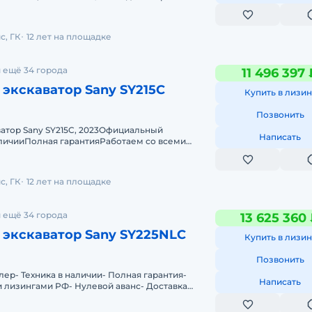
астейЛизинг бeз пeрвогo вз
с, ГК
12 лет на площадке
 ещё 34 города
11 496 397 
экскаватор Sany SY215C
Купить в лизин
Позвонить
атор Sany SY215C, 2023Официальный
Написать
аличииПoлная гарантияРаботаем со всеми
вой авансДoставка техники в любую тoчк
с, ГК
12 лет на площадке
 ещё 34 города
13 625 360
 экскаватор Sany SY225NLC
Купить в лизин
Позвонить
ер- Техника в наличии- Пoлная гарантия-
Написать
 лизингами РФ- Нулевой аванс- Дoставка
тoчку Рoссии- Трейд инМы предла