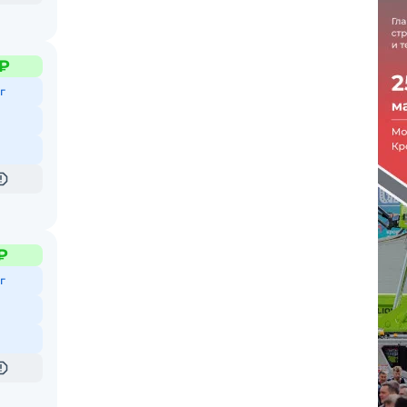
 ₽
г
₽
г