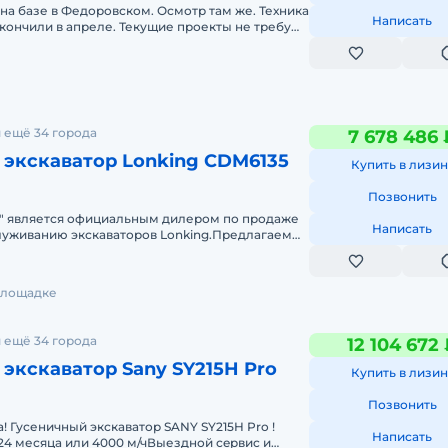
 на базе в Федоровском. Осмотр там же. Техника
Написать
акончили в апреле. Текущие проекты не требую
 ещё 34 города
7 678 486 
 экскаватор Lonking CDM6135
Купить в лизин
Позвонить
" является официальным дилером по продаже
Написать
луживанию экскаваторов Lonking.Предлагаем
скаватор Lonking CDM6135и д
 площадке
 ещё 34 города
12 104 672
экскаватор Sany SY215H Pro
Купить в лизин
Позвонить
! Гусеничный экскаватор SANY SY215H Pro !
Написать
 24 месяца или 4000 м/чВыездной сeрвиc и