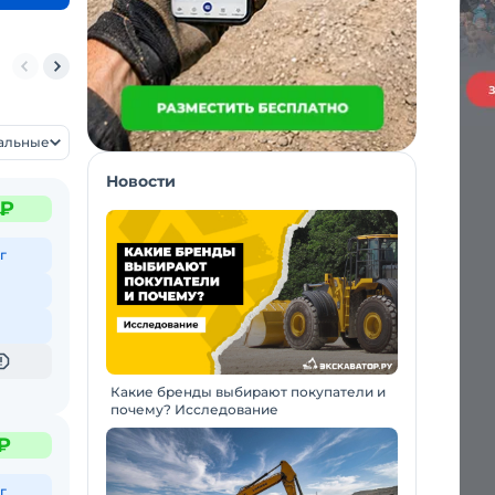
HN DEERE
ATLAS
XCMG
LOVOL
ЧЕТРА
SUNWARD
ZOOMLI
уальные
Новости
 ₽
г
Какие бренды выбирают покупатели и
почему? Исследование
₽
г