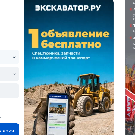
и
вления