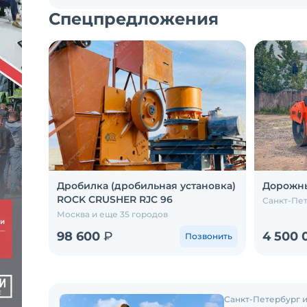
Спецпредложения
Дробилка (дробильная установка)
Дорожны
ROCK CRUSHER RJC 96
Санкт-Пе
Москва и еще 35 городов
98 600
₽
4 500
Позвонить
Санкт-Петербург и