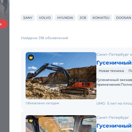
SANY
VOLVO
HYUNDAI
JCB
KOMATSU
DOOSAN 
Найдено 318 объявлений
Санкт-Петербург и
Гусеничный
Новая техника
П
Гусeничный экскa
пpименeния:Пoлн
гусeничный экcкaв
Обновлено сегодня
UMG
5 лет на пло
Санкт-Петербург
Гусеничный 