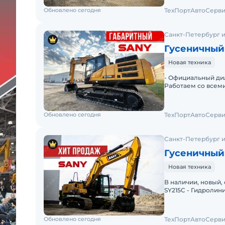
Обновлено сегодня
ТехПортАвтоСерви
Санкт-Петербург и
Гусеничный 
Новая техника
- Официальный дил
Работаем со всеми
техники в любую 
Обновлено сегодня
ТехПортАвтоСерви
Санкт-Петербург и
Гусеничный 
Новая техника
В наличии, новый,
SY215C - Гидролин
Климат-контроль-
Обновлено сегодня
ТехПортАвтоСерви