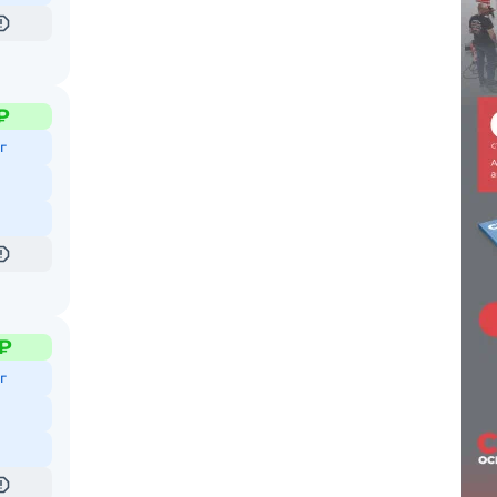
₽
г
 ₽
г