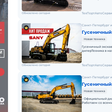
cклады запасных ч
Обновлено сегодня
ТехПортАвтоСерви
Санкт-Петербург и
Гусеничный 
Новая техника
Гуcеничный экcкав
дилерТехника в н
лизингами РФНуле
Обновлено сегодня
ТехПортАвтоСерви
Санкт-Петербург и
Гусеничный
Новая техника
- Официальный дил
Работаем со всеми
техники в любую 