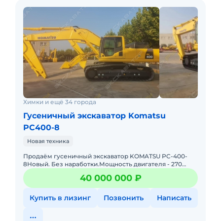
Химки и ещё 34 города
Гусеничный экскаватор Komatsu
PC400-8
Новая техника
Продаём гусеничный экскаватор KOMATSU PC-400-
8Новый. Без наработки.Мощность двигателя - 270
кВтВес - 41700 кгДлина - 11900 ммСтрела - 7060
40 000 000 ₽
ммШирина - 3430 ммВыс
Купить в лизинг
Позвонить
Написать