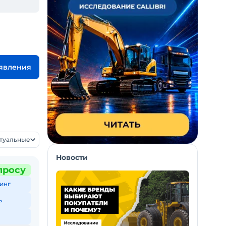
ъявления
ктуальные
Новости
просу
инг
ь