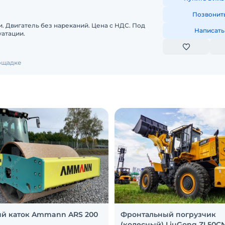
Позвонит
. Двигатель без нареканий. Цена с НДС. Под
Написать
уатации.
лощадке
й каток Ammann ARS 200
Фронтальный погрузчик
(колесный) LiuGong ZL50C