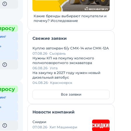
Какие бренды выбирают покупатели и
почему? Исследование
просу
инг
Свежие заявки
ь
Куплю автокран б/у СМК-14 или СМК-12А
07.08.26
Сызрань
Нужны КП на покупку колесного
полноповоротного экскаватора
06.08.26
Ухта
На закупку в 2027 году нужен новый
дизельный автобус
04.08.26
Красноярск
просу
Все заявки
инг
ь
Новости компаний
Скидки
07.08.26
Хит Машинери