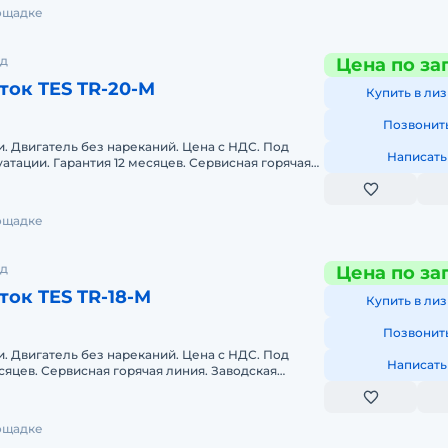
лощадке
од
Цена по за
ок TES TR-20-M
Купить в лиз
Позвонит
. Двигатель без нареканий. Цена с НДС. Под
Написать
луатации. Гарантия 12 месяцев. Сервисная горячая
антия. По
лощадке
од
Цена по за
ок TES TR-18-M
Купить в лиз
Позвонит
. Двигатель без нареканий. Цена с НДС. Под
Написать
есяцев. Сервисная горячая линия. Заводская
кументация.
лощадке