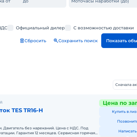
ка от
до
Моточасы наработки (до)
НДС
Официальный дилер
С возможностью доставки
Сбросить
Сохранить поиск
Показать об
Сначала а
од
Цена по за
ок TES TR16-H
Купить в лиз
Позвонит
. Двигатель без нареканий. Цена с НДС. Под
Написать
луатации. Гарантия 12 месяцев. Сервисная горячая