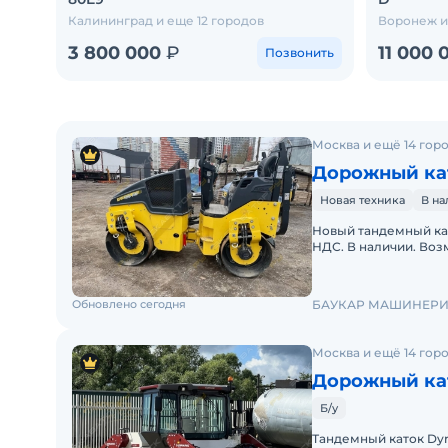
Калининград и еще 12 городов
Воронеж и
3 800 000
₽
11 000
Позвонить
Москва и ещё 14 гор
Дорожный ка
Новая техника
В н
Новый тандемный ка
НДС. В наличии. Возм
Масса - 3 тонны ДВС 
Обновлено сегодня
БАУКАР МАШИНЕР
Москва и ещё 14 гор
Дорожный ка
Б/у
Тандемный каток Dynapac CC5200 Произв