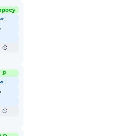
просу
инг
ь
3 ₽
инг
ь