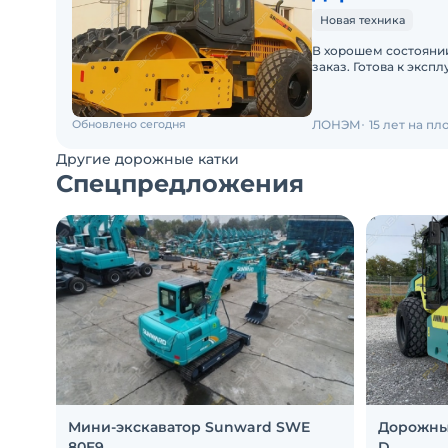
Новая техника
В хорошем состоянии
заказ. Готова к экспл
Обновлено сегодня
ЛОНЭМ
15 лет на п
Другие дорожные катки
Спецпредложения
Мини-экскаватор Sunward SWE
Дорожны
80E9
D