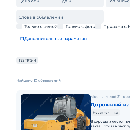
Цена от, ₽
до, ₽
Год выпус
Слова в объявлении
Только с ценой
Только с фото
Продажа с 
Дополнительные параметры
TES TR12-H
Найдено 10 объявлений
Москва и ещё 31 гор
Дорожный кат
Новая техника
В хорошем состоянии
заказ. Готова к эксп