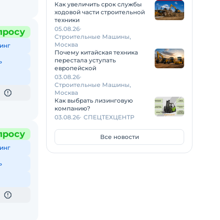
Как увеличить срок службы
ходовой части строительной
техники
05.08.26
просу
Строительные Машины,
Москва
инг
Почему китайская техника
перестала уступать
ь
европейской
03.08.26
Строительные Машины,
Москва
Как выбрать лизинговую
компанию?
03.08.26
СПЕЦТЕХЦЕНТР
просу
Все новости
инг
ь