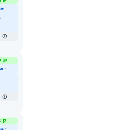
9 ₽
инг
ь
7 ₽
инг
ь
3 ₽
инг