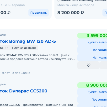
 еще 35 городов
Москва и еще 32 города
 000
₽
8 200 000
₽
Позвонить
П
одов
3 599 00
ток Bomag BW 120 AD-5
Купить в лиз
аличии
Платная доставка
Позвонит
ток BOMAG BW 120 ADДоставка по РФ. Цена с
Написать
ожна продажа в лизинг. Готова к эксплуатации.
- Kubota (
И
9 лет на площадке
одов
8 900 00
ток Dynapac CC5200
Купить в лиз
Позвонит
одство - Швеция / КНР Год